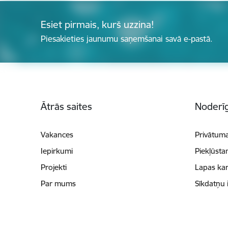
Esiet pirmais, kurš uzzina!
Piesakieties jaunumu saņemšanai savā e-pastā.
Kājene
Ātrās saites
Noderīg
Vakances
Privātuma
Iepirkumi
Piekļūsta
Projekti
Lapas kar
Par mums
Sīkdatņu 