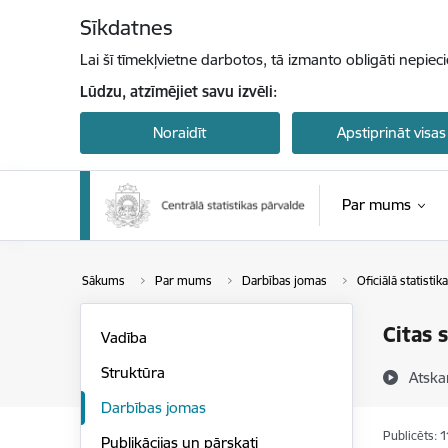
Pāriet uz lapas saturu
Sīkdatnes
Lai šī tīmekļvietne darbotos, tā izmanto obligāti nepiec
Lūdzu, atzīmējiet savu izvēli:
Noraidīt
Apstiprināt visas
Par mums
Sākums
Par mums
Darbības jomas
Oficiālā statistika
Citas 
Vadība
Struktūra
Atska
Darbības jomas
Publicēts: 
Publikācijas un pārskati