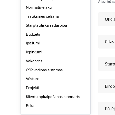
Atjaunināts
Normatīvie akti
Trauksmes celšana
Ofici
Starptautiskā sadarbība
Budžets
Citas
Īpašumi
Iepirkumi
Vakances
Starp
CSP vadības sistēmas
Vēsture
Eirop
Projekti
Klientu apkalpošanas standarts
Ētika
Pārēj