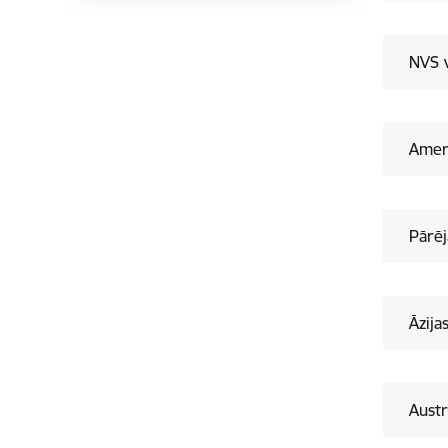
NVS v
Ameri
Pārēj
Āzijas
Austr