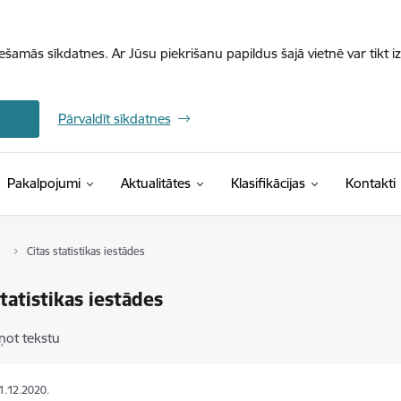
iešamās sīkdatnes. Ar Jūsu piekrišanu papildus šajā vietnē var tikt i
Pārvaldīt sīkdatnes
(Ārējā saite)
Pakalpojumi
Aktualitātes
Klasifikācijas
Kontakti
Citas statistikas iestādes
statistikas iestādes
ņot tekstu
11.12.2020.