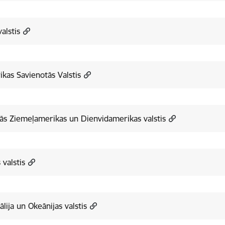
alstis
kas Savienotās Valstis
ās Ziemeļamerikas un Dienvidamerikas valstis
 valstis
ālija un Okeānijas valstis