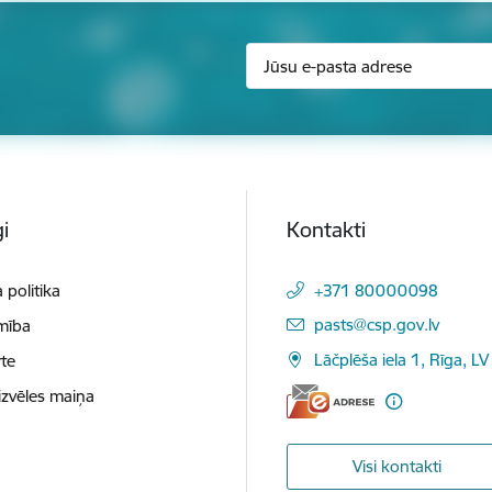
i
Kontakti
 politika
+371 80000098
E-pasts:
pasts@csp.gov.lv
mība
Lāčplēša iela 1, Rīga, LV
te
izvēles maiņa
Visi kontakti