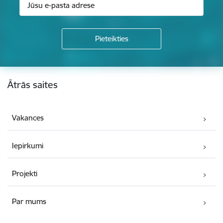
Kājene
Ātrās saites
Vakances
Iepirkumi
Projekti
Par mums