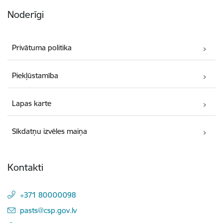
Noderīgi
Privātuma politika
Piekļūstamība
Lapas karte
Sīkdatņu izvēles maiņa
Kontakti
+371 80000098
E-pasts:
pasts@csp.gov.lv