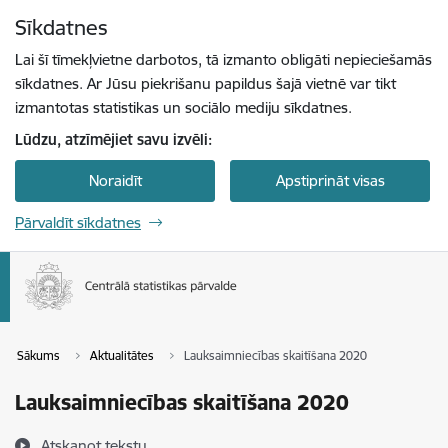
Pāriet uz lapas saturu
Sīkdatnes
Spied
lai meklētu
Enter
Lai šī tīmekļvietne darbotos, tā izmanto obligāti nepieciešamās
sīkdatnes. Ar Jūsu piekrišanu papildus šajā vietnē var tikt
izmantotas statistikas un sociālo mediju sīkdatnes.
Lūdzu, atzīmējiet savu izvēli:
Noraidīt
Apstiprināt visas
Pārvaldīt sīkdatnes
Sākums
Aktualitātes
Lauksaimniecības skaitīšana 2020
Lauksaimniecības skaitīšana 2020
Atskaņot tekstu