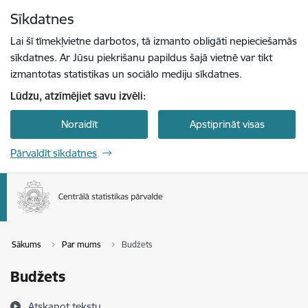
Pāriet uz lapas saturu
Sīkdatnes
Spied
lai meklētu
Enter
Lai šī tīmekļvietne darbotos, tā izmanto obligāti nepieciešamās
sīkdatnes. Ar Jūsu piekrišanu papildus šajā vietnē var tikt
izmantotas statistikas un sociālo mediju sīkdatnes.
Lūdzu, atzīmējiet savu izvēli:
Noraidīt
Apstiprināt visas
Pārvaldīt sīkdatnes
Sākums
Par mums
Budžets
Budžets
Atskaņot tekstu