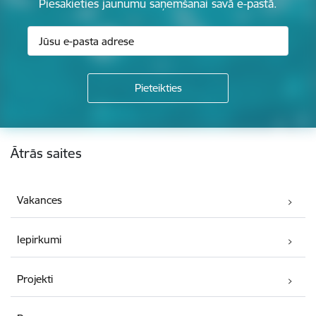
Piesakieties jaunumu saņemšanai savā e-pastā.
Kājene
Ātrās saites
Vakances
Iepirkumi
Projekti