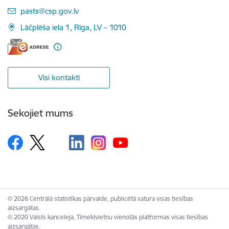
E-pasts:
pasts@csp.gov.lv
Lāčplēša iela 1, Rīga, LV – 1010
Visi kontakti
Sekojiet mums
© 2026 Centrālā statistikas pārvalde, publicētā satura visas tiesības
aizsargātas.
© 2020 Valsts kanceleja, Tīmekļvietņu vienotās platformas visas tiesības
aizsargātas.