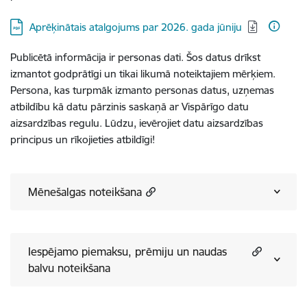
Lejupielādēt:
Aprēķinātais atalgojums par 2026. gada jūniju
Publicētā informācija ir personas dati. Šos datus drīkst
izmantot godprātīgi un tikai likumā noteiktajiem mērķiem.
Persona, kas turpmāk izmanto personas datus, uzņemas
atbildību kā datu pārzinis saskaņā ar Vispārīgo datu
aizsardzības regulu. Lūdzu, ievērojiet datu aizsardzības
principus un rīkojieties atbildīgi!
Mēnešalgas noteikšana
Iespējamo piemaksu, prēmiju un naudas
balvu noteikšana