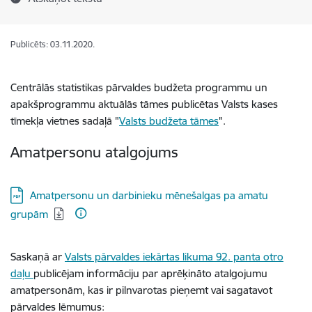
Publicēts: 03.11.2020.
Centrālās statistikas pārvaldes budžeta programmu un
apakšprogrammu aktuālās tāmes publicētas Valsts kases
tīmekļa vietnes sadaļā "
Valsts budžeta tāmes
".
Amatpersonu atalgojums
Lejupielādēt:
Amatpersonu un darbinieku mēnešalgas pa amatu
grupām
Saskaņā ar
Valsts pārvaldes iekārtas likuma 92. panta otro
daļu
publicējam informāciju par aprēķināto atalgojumu
amatpersonām, kas ir pilnvarotas pieņemt vai sagatavot
pārvaldes lēmumus: