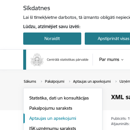
Pāriet uz lapas saturu
Sīkdatnes
Lai šī tīmekļvietne darbotos, tā izmanto obligāti nepiec
Lūdzu, atzīmējiet savu izvēli:
Noraidīt
Apstiprināt visas
Par mums
Sākums
Pakalpojumi
Aptaujas un apsekojumi
Uzņēm
XML sa
Statistika, dati un konsultācijas
Pakalpojumu saraksts
Aptaujas un apsekojumi
Publicēts: 
Atjaunināts
ISK uzņēmumu saraksts