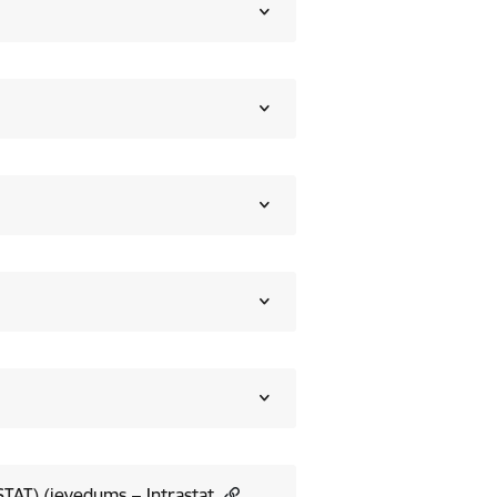
STAT) (ievedums – Intrastat