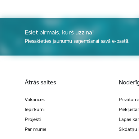
Esiet pirmais, kurš uzzina!
Piesakieties jaunumu saņemšanai savā e-pastā.
Kājene
Ātrās saites
Noderīg
Vakances
Privātuma
Iepirkumi
Piekļūsta
Projekti
Lapas kar
Par mums
Sīkdatņu 