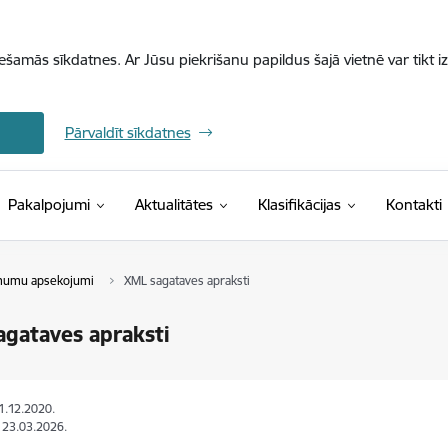
iešamās sīkdatnes. Ar Jūsu piekrišanu papildus šajā vietnē var tikt i
Pārvaldīt sīkdatnes
(Ārējā saite)
Pakalpojumi
Aktualitātes
Klasifikācijas
Kontakti
umu apsekojumi
XML sagataves apraksti
gataves apraksti
11.12.2020.
: 23.03.2026.