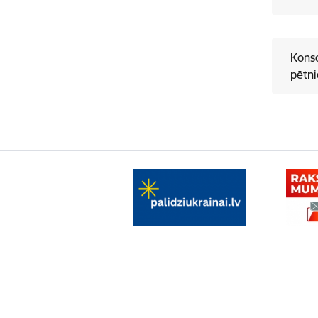
Konso
pētni