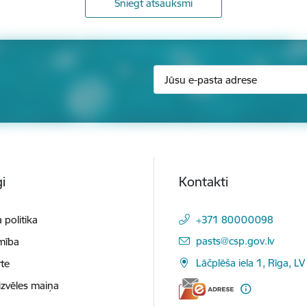
Sniegt atsauksmi
i
Kontakti
 politika
+371 80000098
E-pasts:
pasts@csp.gov.lv
mība
Lāčplēša iela 1, Rīga, LV
te
izvēles maiņa