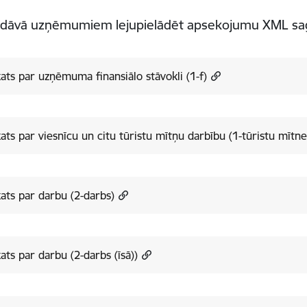
edāvā uzņēmumiem lejupielādēt apsekojumu XML sag
ats par uzņēmuma finansiālo stāvokli (1-f)
ats par viesnīcu un citu tūristu mītņu darbību (1-tūristu mītne
ats par darbu (2-darbs)
ats par darbu (2-darbs (īsā))