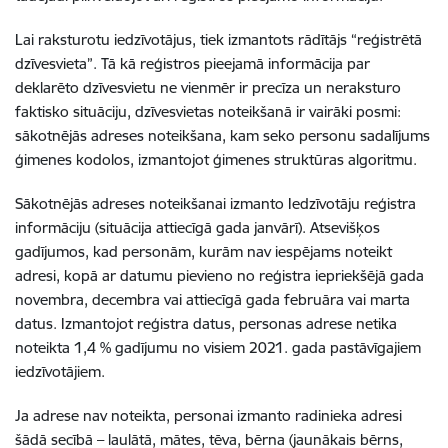
Lai raksturotu iedzīvotājus, tiek izmantots rādītājs “reģistrētā
dzīvesvieta”. Tā kā reģistros pieejamā informācija par
deklarēto dzīvesvietu ne vienmēr ir precīza un neraksturo
faktisko situāciju, dzīvesvietas noteikšanā ir vairāki posmi:
sākotnējās adreses noteikšana, kam seko personu sadalījums
ģimenes kodolos, izmantojot ģimenes struktūras algoritmu.
Sākotnējās adreses noteikšanai izmanto Iedzīvotāju reģistra
informāciju (situācija attiecīgā gada janvārī). Atsevišķos
gadījumos, kad personām, kurām nav iespējams noteikt
adresi, kopā ar datumu pievieno no reģistra iepriekšējā gada
novembra, decembra vai attiecīgā gada februāra vai marta
datus.
Izmantojot reģistra datus, personas adrese netika
noteikta 1,4 % gadījumu no visiem 2021. gada pastāvīgajiem
iedzīvotājiem.
Ja adrese nav noteikta, personai izmanto radinieka adresi
šādā secībā – laulātā, mātes, tēva, bērna (jaunākais bērns,