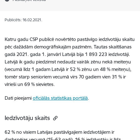
Publicēts: 16.02.2021.
Katru gadu CSP publicē novērtēto pastāvīgo iedzīvotāju skaitu
pēc dažādām demogrāfiskajām pazīmēm. Tautas skaitīšanas
gadā 2021. gada 1. janvārī Latvijā bija 1 893 223 iedzīvotāji.
Latvijā ik gadu piedzimst nedaudz vairāk zēnu nekā meiteņu
(vecumā līdz 1 gadam Latvijā ir 52 % zēnu un 48 % meiteņu),
tomēr starp senioriem vecumā virs 70 gadiem vien 31 % ir
vīrieši un 69 % sievietes.
Dati pieejami
oficiālās statistikas portālā
.
Iedzīvotāju skaits
62 % no visiem Latvijas pastāvīgajiem iedzīvotājiem ir
darbspējas vecumā (15–63 gadi). 16 % iedzīvotāju ir līdz