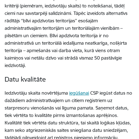
kritēriji (piemēram, iedzīvotāju skaits) to noteikšanai, tādēļ
ciemi nav savstarpēji salīdzināmi. Tāpēc izveidots alternatīvs
rādītājs “blīvi apdzīvotas teritorijas” esošajām
administratīvajām teritorijām un teritoriālajām vienībām –
pilsētām un ciemiem. Blīvi apdzīvota teritorija ir no
administratīvā un teritoriālā iedalījuma neatkarīga, nošķirta
teritorija – apmešanās vai darba vieta, kurā viens otram
kaimiņos vai netālu dzīvo vai strādā vismaz 50 pastāvīgie
iedzīvotāji.
Datu kvalitāte
Iedzīvotāju skaita novērtējuma
iegūšanai
CSP iegūst datus no
dažādiem administratīvajiem un citiem reģistriem uz
starpresoru vienošanās vai līguma pamata. Saņemot datus,
tiek vērtēta to kvalitāte pirms izmantošanas aprēķinos.
Kvalitātē tiek vērtēta datu struktūra, tai skaitā loģikas kļūdas,
kam seko atgriezeniskās saites sniegšana datu sniedzējam,
tādējādi pilnveidojot arī reģistros pieejamo informāciju.