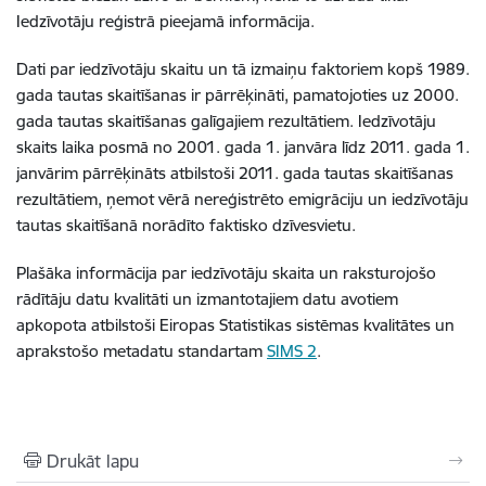
Iedzīvotāju reģistrā pieejamā informācija.
Dati par iedzīvotāju skaitu un tā izmaiņu faktoriem kopš 1989.
gada tautas skaitīšanas ir pārrēķināti, pamatojoties uz 2000.
gada tautas skaitīšanas galīgajiem rezultātiem. Iedzīvotāju
skaits laika posmā no 2001. gada 1. janvāra līdz 2011. gada 1.
janvārim pārrēķināts atbilstoši 2011. gada tautas skaitīšanas
rezultātiem, ņemot vērā nereģistrēto emigrāciju un iedzīvotāju
tautas skaitīšanā norādīto faktisko dzīvesvietu.
Plašāka informācija par iedzīvotāju skaita un raksturojošo
rādītāju datu kvalitāti un izmantotajiem datu avotiem
apkopota atbilstoši Eiropas Statistikas sistēmas kvalitātes un
aprakstošo metadatu standartam
SIMS 2
.
Drukāt lapu