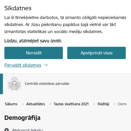
Pāriet uz lapas saturu
Sīkdatnes
Spied
lai meklētu
Enter
Lai šī tīmekļvietne darbotos, tā izmanto obligāti nepieciešamās
sīkdatnes. Ar Jūsu piekrišanu papildus šajā vietnē var tikt
izmantotas statistikas un sociālo mediju sīkdatnes.
Lūdzu, atzīmējiet savu izvēli:
Noraidīt
Apstiprināt visas
Pārvaldīt sīkdatnes
Sākums
Aktualitātes
Tautas skaitīšana 2021
Rādītāji
Demogrā
Demogrāfija
Atskaņot tekstu