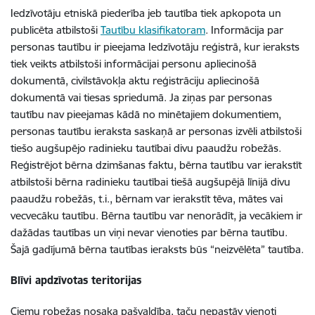
Iedzīvotāju etniskā piederība jeb tautība tiek apkopota un
publicēta atbilstoši
Tautību klasifikatoram
. Informācija par
personas tautību ir pieejama Iedzīvotāju reģistrā, kur ieraksts
tiek veikts atbilstoši informācijai personu apliecinošā
dokumentā, civilstāvokļa aktu reģistrāciju apliecinošā
dokumentā vai tiesas spriedumā. Ja ziņas par personas
tautību nav pieejamas kādā no minētajiem dokumentiem,
personas tautību ieraksta saskaņā ar personas izvēli atbilstoši
tiešo augšupējo radinieku tautībai divu paaudžu robežās.
Reģistrējot bērna dzimšanas faktu, bērna tautību var ierakstīt
atbilstoši bērna radinieku tautībai tiešā augšupējā līnijā divu
paaudžu robežās, t.i., bērnam var ierakstīt tēva, mātes vai
vecvecāku tautību. Bērna tautību var nenorādīt, ja vecākiem ir
dažādas tautības un viņi nevar vienoties par bērna tautību.
Šajā gadījumā bērna tautības ieraksts būs “neizvēlēta” tautība.
Blīvi apdzīvotas teritorijas
Ciemu robežas nosaka pašvaldība, taču nepastāv vienoti