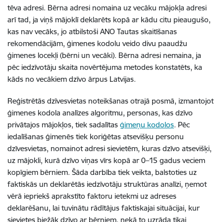
tēva adresi. Bērna adresi nomaina uz vecāku mājokļa adresi
arī tad, ja viņš mājoklī deklarēts kopā ar kādu citu pieaugušo,
kas nav vecāks, jo atbilstoši ANO Tautas skaitīšanas
rekomendācijām, ģimenes kodolu veido divu paaudžu
ģimenes locekļi (bērni un vecāki). Bērna adresi nemaina, ja
pēc iedzīvotāju skaita novērtējuma metodes konstatēts, ka
kāds no vecākiem dzīvo ārpus Latvijas.
Reģistrētās dzīvesvietas noteikšanas otrajā posmā, izmantojot
ģimenes kodola analīzes algoritmu, personas, kas dzīvo
privātajos mājokļos, tiek sadalītas
ģimeņu kodolos
. Pēc
iedalīšanas ģimenēs tiek koriģētas atsevišķu personu
dzīvesvietas, nomainot adresi sievietēm, kuras dzīvo atsevišķi,
uz mājokli, kurā dzīvo viņas vīrs kopā ar 0–15 gadus veciem
kopīgiem bērniem. Šāda darbība tiek veikta, balstoties uz
faktiskās un deklarētās iedzīvotāju struktūras analīzi, ņemot
vērā iepriekš aprakstīto faktoru ietekmi uz adreses
deklarēšanu, lai tuvinātu rādītājus faktiskajai situācijai, kur
sievietes biežāk dzīvo ar bērniem, nekā to uzrāda tikai