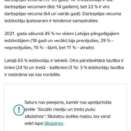
darbspējas vecumam (līdz 14 gadiem), bet 22 % ir virs
darbspējas vecuma (64 un vairāk gadi). Darbspējas vecuma
iedzīvotāju īpatsvaram ir tendence samazināties.
2021. gada sākumā 45 % no visiem Latvijas pilngadīgajiem
iedzīvotājiem (18 gadi un vecāki) bija precējušies, 29 % –
neprecējušies, 15 % – šķirti, bet 11 % – atraitņi.
Latvijā 63 % iedzīvotāju ir latvieši. Otra pārstāvētākā tautība ir
krievi (24 %) un trešā – baltkrievi (3 %). 3 % iedzīvotāju tautība
ir nezināma vai nav norādīta.
Saturs nav pieejams, kamēr nav apstiprināta
izvēle
“Sociālo mediju un trešo pušu
sīkdatnes”
. Sīkdatņu izvēles maiņu Jūs varat
veikt lapā
Sīkdatnes
.