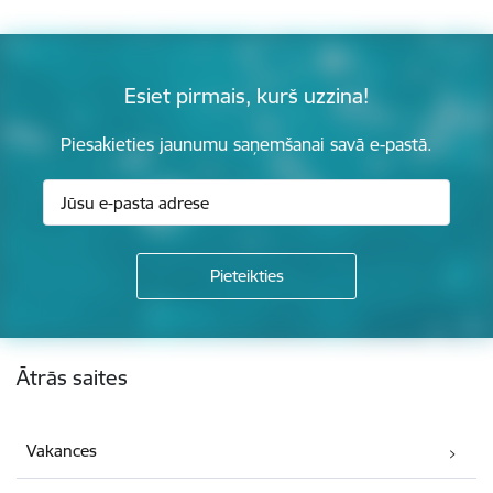
Esiet pirmais, kurš uzzina!
Piesakieties jaunumu saņemšanai savā e-pastā.
Kājene
Ātrās saites
Vakances