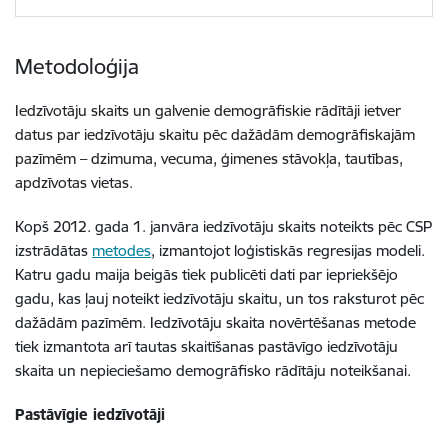
Metodoloģija
Iedzīvotāju skaits un galvenie demogrāfiskie rādītāji ietver
datus par iedzīvotāju skaitu pēc dažādām demogrāfiskajām
pazīmēm – dzimuma, vecuma, ģimenes stāvokļa, tautības,
apdzīvotas vietas.
Kopš 2012. gada 1. janvāra iedzīvotāju skaits noteikts pēc CSP
izstrādātas
metodes
, izmantojot loģistiskās regresijas modeli.
Katru gadu maija beigās tiek publicēti dati par iepriekšējo
gadu, kas ļauj noteikt iedzīvotāju skaitu, un tos raksturot pēc
dažādām pazīmēm. Iedzīvotāju skaita novērtēšanas metode
tiek izmantota arī tautas skaitīšanas pastāvīgo iedzīvotāju
skaita un nepieciešamo demogrāfisko rādītāju noteikšanai.
Pastāvīgie iedzīvotāji