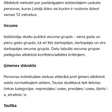
Atbilstoši metodei par pastāvīgajiem iedzīvotājiem uzskata
personas, kuras Latvijā dzīvo vai kurām ir nodoms dzīvot
vismaz 12 mēnešus.
Vecums
Iedzīvotāju skaitu publicē vecuma grupās – viena gada un
piecu gadu grupās, kā arī līdz darbspējas, darbspējas un virs
darbspējas vecuma grupās. Datu tabulās vecuma grupas
pielāgotas atbilstoši konfidencialitātes kritērijiem.
Ģimenes stāvoklis
Personas individuālais statuss attiecībā pret ģimeni atbilstoši
valsts normatīvajiem aktiem. Tautas skaitīšanā tiek lietotas
četras kategorijas: neprecējies/-usies, precējies/-usies, šķirts/-
a, atraitnis/-e.
Tautība