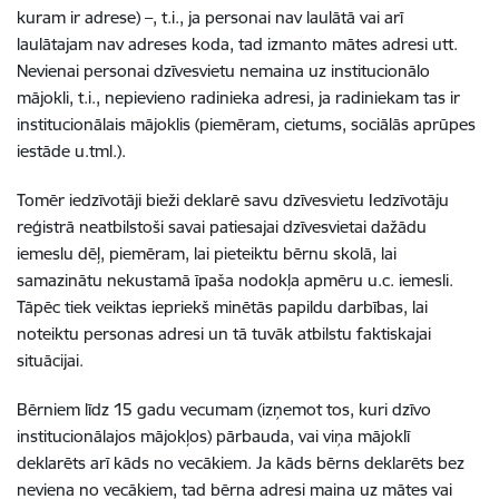
kuram ir adrese) –, t.i., ja personai nav laulātā vai arī
laulātajam nav adreses koda, tad izmanto mātes adresi utt.
Nevienai personai dzīvesvietu nemaina uz institucionālo
mājokli, t.i., nepievieno radinieka adresi, ja radiniekam tas ir
institucionālais mājoklis (piemēram, cietums, sociālās aprūpes
iestāde u.tml.).
Tomēr iedzīvotāji bieži deklarē savu dzīvesvietu Iedzīvotāju
reģistrā neatbilstoši savai patiesajai dzīvesvietai dažādu
iemeslu dēļ, piemēram, lai pieteiktu bērnu skolā, lai
samazinātu nekustamā īpaša nodokļa apmēru u.c. iemesli.
Tāpēc tiek veiktas iepriekš minētās papildu darbības, lai
noteiktu personas adresi un tā tuvāk atbilstu faktiskajai
situācijai.
Bērniem līdz 15 gadu vecumam (izņemot tos, kuri dzīvo
institucionālajos mājokļos) pārbauda, vai viņa mājoklī
deklarēts arī kāds no vecākiem. Ja kāds bērns deklarēts bez
neviena no vecākiem, tad bērna adresi maina uz mātes vai