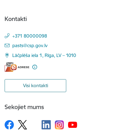
Kontakti
+371 80000098
E-pasts:
pasts@csp.gov.lv
Lāčplēša iela 1, Rīga, LV – 1010
Visi kontakti
Sekojiet mums