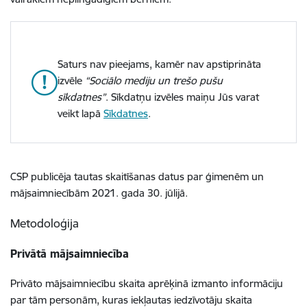
Saturs nav pieejams, kamēr nav apstiprināta
izvēle
“Sociālo mediju un trešo pušu
sīkdatnes”
. Sīkdatņu izvēles maiņu Jūs varat
veikt lapā
Sīkdatnes
.
CSP publicēja tautas skaitīšanas datus par ģimenēm un
mājsaimniecībām 2021. gada 30. jūlijā.
Metodoloģija
Privātā mājsaimniecība
Privāto mājsaimniecību skaita aprēķinā izmanto informāciju
par tām personām, kuras iekļautas iedzīvotāju skaita