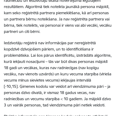
radniecību un iedzīvotāju skaita novērtējumā iegūtajiem
rezultātiem. Algoritmā tiek noteikta jaunākā persona mājoklī,
kam seko reģistrētā partnera piemeklēšana, kā arī personas
un partnera bērnu noteikšana. Ja nav reģistrēta partnera vai
bērna, tiek noteikts, vai personai ir viens vai abi vecāki, vecāku
partneri un citi bērni.
Iedzīvotāju reģistrā nav informācijas par nereģistrētā
kopdzīvē dzīvojošiem pāriem, un to identificēšana ir
problemātiska. Lai šos pārus identificētu, izstrādāts algoritms,
kurā iekļauti nosacījumi – tās var būt divas personas mājoklī
18 gadi un vecākas, kuras nav radniecīgas (nav kopīgu
vecāku, nav vienots uzvārds) un kuru vecuma starpība (vīrieša
vecums mīnus sievietes vecums) iekļaujas intervālā
[-10,15]. Ģimenes kodolu var veidot arī viendzimuma pāri – ja
personas dzīvo divatā, ir vismaz 18 gadus vecas, nav
radniecības un vecumu starpība < 10 gadiem. Ja mājoklī dzīvo
3 un vairāk personas, tad viendzimuma pāri netiek veidoti.