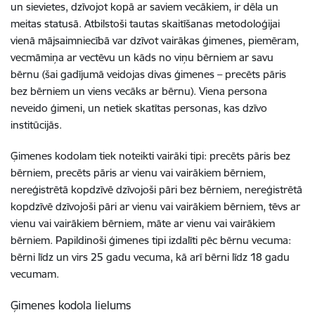
un sievietes, dzīvojot kopā ar saviem vecākiem, ir dēla un
meitas statusā. Atbilstoši tautas skaitīšanas metodoloģijai
vienā mājsaimniecībā var dzīvot vairākas ģimenes, piemēram,
vecmāmiņa ar vectēvu un kāds no viņu bērniem ar savu
bērnu (šai gadījumā veidojas divas ģimenes – precēts pāris
bez bērniem un viens vecāks ar bērnu). Viena persona
neveido ģimeni, un netiek skatītas personas, kas dzīvo
institūcijās.
Ģimenes kodolam tiek noteikti vairāki tipi: precēts pāris bez
bērniem, precēts pāris ar vienu vai vairākiem bērniem,
nereģistrētā kopdzīvē dzīvojoši pāri bez bērniem, nereģistrētā
kopdzīvē dzīvojoši pāri ar vienu vai vairākiem bērniem, tēvs ar
vienu vai vairākiem bērniem, māte ar vienu vai vairākiem
bērniem. Papildinoši ģimenes tipi izdalīti pēc bērnu vecuma:
bērni līdz un virs 25 gadu vecuma, kā arī bērni līdz 18 gadu
vecumam.
Ģimenes kodola lielums