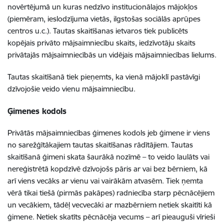
novērtējumā un kuras nedzīvo institucionālajos mājokļos
(piemēram, ieslodzījuma vietās, ilgstošas sociālās aprūpes
centros u.c.). Tautas skaitīšanas ietvaros tiek publicēts
kopējais privāto mājsaimniecību skaits, iedzīvotāju skaits
privātajās mājsaimniecībās un vidējais mājsaimniecības lielums.
Tautas skaitīšanā tiek pieņemts, ka vienā mājoklī pastāvīgi
dzīvojošie veido vienu mājsaimniecību.
Ģimenes kodols
Privātās mājsaimniecības ģimenes kodols jeb ģimene ir viens
no sarežģītākajiem tautas skaitīšanas rādītājiem. Tautas
skaitīšanā ģimeni skata šaurākā nozīmē – to veido laulāts vai
nereģistrētā kopdzīvē dzīvojošs pāris ar vai bez bērniem, kā
arī viens vecāks ar vienu vai vairākām atvasēm. Tiek ņemta
vērā tikai tiešā (pirmās pakāpes) radniecība starp pēcnācējiem
un vecākiem, tādēļ vecvecāki ar mazbērniem netiek skaitīti kā
ģimene. Netiek skatīts pēcnācēja vecums – arī pieauguši vīrieši