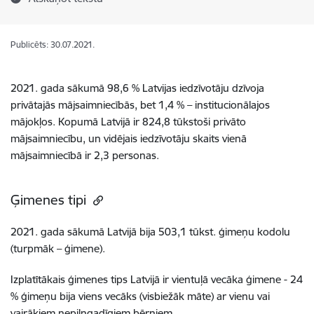
Publicēts: 30.07.2021.
2021. gada sākumā 98,6 % Latvijas iedzīvotāju dzīvoja
privātajās mājsaimniecībās, bet 1,4 % – institucionālajos
mājokļos. Kopumā Latvijā ir 824,8 tūkstoši privāto
mājsaimniecību, un vidējais iedzīvotāju skaits vienā
mājsaimniecībā ir 2,3 personas.
Ģimenes tipi
2021. gada sākumā Latvijā bija 503,1 tūkst. ģimeņu kodolu
(turpmāk – ģimene).
Izplatītākais ģimenes tips Latvijā ir vientuļā vecāka ģimene - 24
% ģimeņu bija viens vecāks (visbiežāk māte) ar vienu vai
vairākiem nepilngadīgiem bērniem.