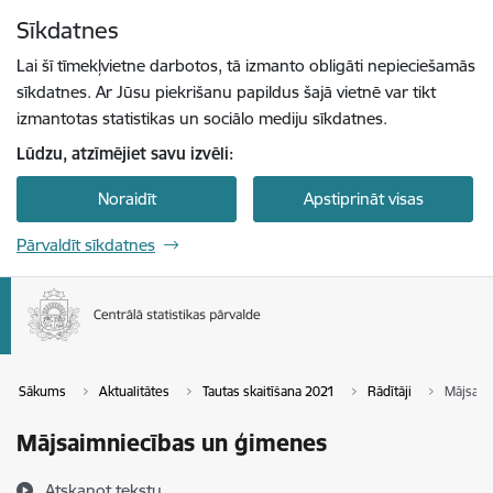
Pāriet uz lapas saturu
Sīkdatnes
Spied
lai meklētu
Enter
Lai šī tīmekļvietne darbotos, tā izmanto obligāti nepieciešamās
sīkdatnes. Ar Jūsu piekrišanu papildus šajā vietnē var tikt
izmantotas statistikas un sociālo mediju sīkdatnes.
Lūdzu, atzīmējiet savu izvēli:
Noraidīt
Apstiprināt visas
Pārvaldīt sīkdatnes
Sākums
Aktualitātes
Tautas skaitīšana 2021
Rādītāji
Mājsaim
Mājsaimniecības un ģimenes
Atskaņot tekstu