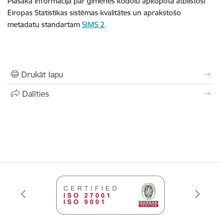
Plašāka informācija par ģimenes kodolu apkopota atbilstoši
Eiropas Statistikas sistēmas kvalitātes un aprakstošo
metadatu standartam
SIMS 2
.
Drukāt lapu
Dalīties