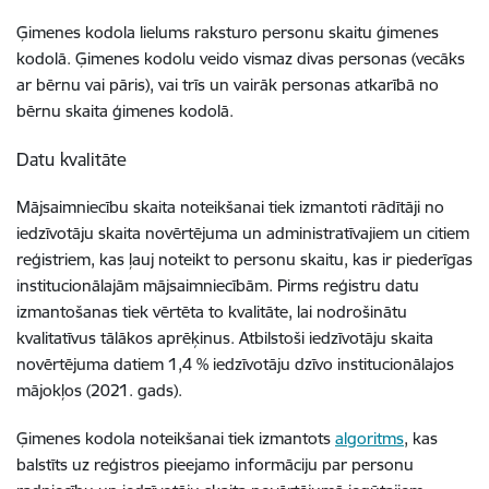
Ģimenes kodola lielums raksturo personu skaitu ģimenes
kodolā. Ģimenes kodolu veido vismaz divas personas (vecāks
ar bērnu vai pāris), vai trīs un vairāk personas atkarībā no
bērnu skaita ģimenes kodolā.
Datu kvalitāte
Mājsaimniecību skaita noteikšanai tiek izmantoti rādītāji no
iedzīvotāju skaita novērtējuma un administratīvajiem un citiem
reģistriem, kas ļauj noteikt to personu skaitu, kas ir piederīgas
institucionālajām mājsaimniecībām. Pirms reģistru datu
izmantošanas tiek vērtēta to kvalitāte, lai nodrošinātu
kvalitatīvus tālākos aprēķinus. Atbilstoši iedzīvotāju skaita
novērtējuma datiem 1,4 % iedzīvotāju dzīvo institucionālajos
mājokļos (2021. gads).
Ģimenes kodola noteikšanai tiek izmantots
algoritms
, kas
balstīts uz reģistros pieejamo informāciju par personu