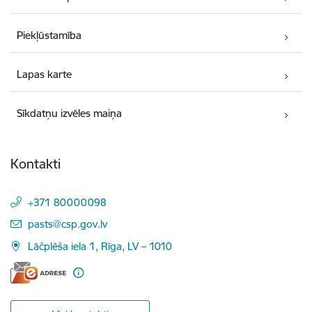
Piekļūstamība
Lapas karte
Sīkdatņu izvēles maiņa
Kontakti
+371 80000098
E-pasts:
pasts@csp.gov.lv
Lāčplēša iela 1, Rīga, LV – 1010