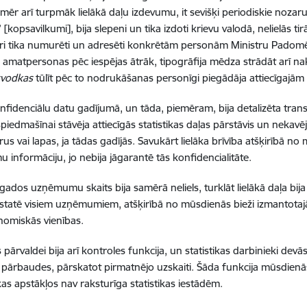
omēr arī turpmāk lielākā daļu izdevumu, it sevišķi periodiskie nozaru
 [kopsavilkumi], bija slepeni un tika izdoti krievu valodā, nelielās 
i tika numurēti un adresēti konkrētām personām Ministru Padomē, 
 amatpersonas pēc iespējas ātrāk, tipogrāfija mēdza strādāt arī nakt
svodkas
tūlīt pēc to nodrukāšanas personīgi piegādāja attiecīgaj
onfidenciālu datu gadījumā, un tāda, piemēram, bija detalizēta transp
spiedmašīnai stāvēja attiecīgās statistikas daļas pārstāvis un nekavēj
us vai lapas, ja tādas gadījās. Savukārt lielāka brīvība atšķirībā no
informāciju, jo nebija jāgarantē tās konfidencialitāte.
ados uzņēmumu skaits bija samērā neliels, turklāt lielākā daļa bij
nstatē visiem uzņēmumiem, atšķirībā no mūsdienās bieži izmantotaj
nomiskās vienības.
s pārvaldei bija arī kontroles funkcija, un statistikas darbinieki de
 pārbaudes, pārskatot pirmatnējo uzskaiti. Šāda funkcija mūsdienās 
s apstākļos nav raksturīga statistikas iestādēm.