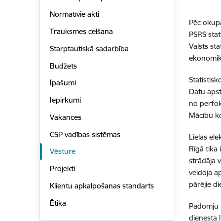
Normatīvie akti
Pēc okupā
Trauksmes celšana
PSRS stat
Valsts st
Starptautiskā sadarbība
ekonomika
Budžets
Statistis
Īpašumi
Datu apst
Iepirkumi
no perfok
Mācību ko
Vakances
CSP vadības sistēmas
Lielās el
Rīgā tika 
Vēsture
strādāja 
Projekti
veidoja a
pārējie d
Klientu apkalpošanas standarts
Ētika
Padomju p
dienesta 