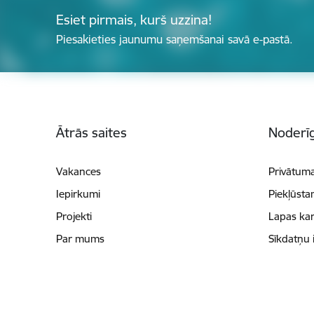
Esiet pirmais, kurš uzzina!
Piesakieties jaunumu saņemšanai savā e-pastā.
Kājene
Ātrās saites
Noderīg
Vakances
Privātuma
Iepirkumi
Piekļūsta
Projekti
Lapas kar
Par mums
Sīkdatņu 