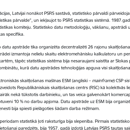
cijas, Latvijai nonākot PSRS sastāvā, statistisko pārvaldi pārveidoja
istikas pārvalde”, un iekļaujot to PSRS statistikas sistēmā. 1987.gad
atistikas komiteju. Statistisko datu metodoloģiju, vākšanu, apstrādi 
s specifika.
ko datu apstrāde tika organizēta decentralizēti 26 rajonu skaitļošana
rādei izmantoja nelielu skaitu elektromehānisku kalkulatoru un per
artēm, tāpēc statistikas sistēma bija nesaraujami saistīta ar Slokas
mbinātu, kurā datu apstrādes tehnoloģijas apguva visi skaitļošanas
ektroniskās skaitļošanas mašīnas ESM (angliski –
mainframe
) CSP si
izveidots Republikāniskais skaitļošanas centrs (RSC) kā kolektīvās li
vairāk nekā tūkstotis darbinieku, un tas veica galvenokārt komerca
ptuveni 10 % no darbu apjoma. Datu apstrāde uz ESM bija organizēta
ienesti bija spiesti pielāgoties šādam darba režīmam.
eriodam statistikā ļoti raksturīga bija slepenība. Pirmais statistisk
lietošanai paredzēts, bija 1957. gadā izdotā Latvijas PSRS tautas sa