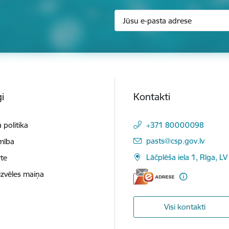
i
Kontakti
 politika
+371 80000098
E-pasts:
pasts@csp.gov.lv
mība
Lāčplēša iela 1, Rīga, LV
te
izvēles maiņa
Visi kontakti