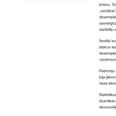
krievu. T
„svodkas”
eksemplār
sasniegtu
statistiķi
Sevišķi k
blakus ie
eksemplār
uzņēmumu 
Padomju g
bija jāko
visas eko
Statistika
ticamības
ekonomika