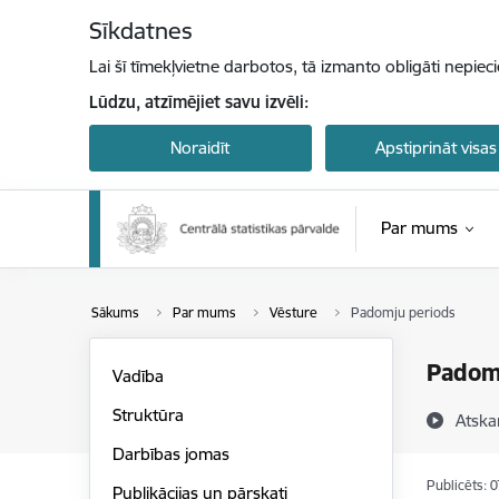
Pāriet uz lapas saturu
Sīkdatnes
Lai šī tīmekļvietne darbotos, tā izmanto obligāti nepiec
Lūdzu, atzīmējiet savu izvēli:
Noraidīt
Apstiprināt visas
Par mums
Sākums
Par mums
Vēsture
Padomju periods
Padom
Vadība
Struktūra
Atska
Darbības jomas
Publicēts: 
Publikācijas un pārskati