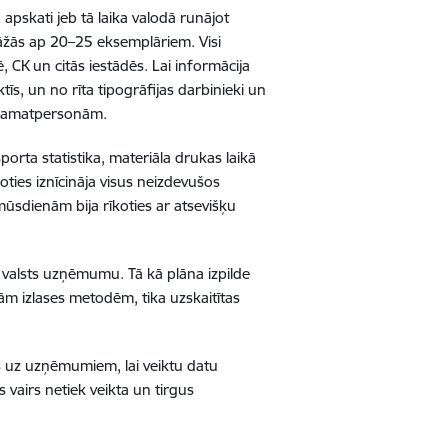
 apskati jeb tā laika valodā runājot
tirāžās ap 20–25 eksemplāriem. Visi
CK un citās iestādēs. Lai informācija
īs, un no rīta tipogrāfijas darbinieki un
ām amatpersonām.
orta statistika, materiāla drukas laikā
oties iznīcināja visus neizdevušos
 mūsdienām bija rīkoties ar atsevišķu
a valsts uzņēmumu. Tā kā plāna izpilde
ām izlases metodēm, tika uzskaitītas
vās uz uzņēmumiem, lai veiktu datu
vairs netiek veikta un tirgus