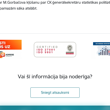
z ar M.Gorbačova kļūšanu par CK ģenerālsekretāru statistikas politi
ā pamazām sāka atslābt.
Vai šī informācija bija noderīga?
Sniegt atsauksmi