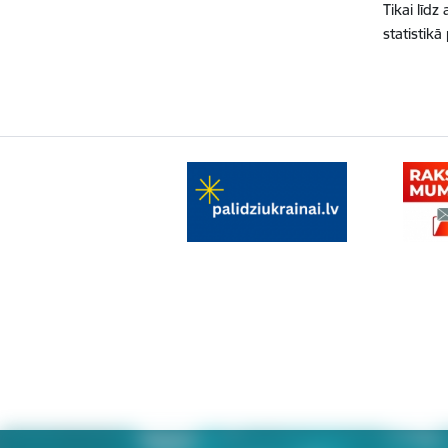
Tikai līd
statistik