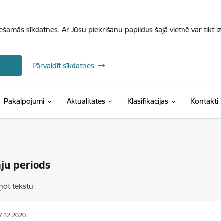
iešamās sīkdatnes. Ar Jūsu piekrišanu papildus šajā vietnē var tikt i
Pārvaldīt sīkdatnes
(Ārējā saite)
Pakalpojumi
Aktualitātes
Klasifikācijas
Kontakti
ju periods
ņot tekstu
07.12.2020.