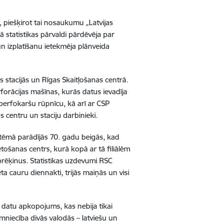
, piešķirot tai nosaukumu „Latvijas
ā statistikas pārvaldi pārdēvēja par
un izplatīšanu ietekmēja plānveida
s stacijās un Rīgas Skaitļošanas centrā.
forācijas mašīnas, kurās datus ievadīja
 perfokaršu rūpnīcu, kā arī ar CSP
 centru un staciju darbinieki.
stēmā parādījās 70. gadu beigās, kad
etošanas centrs, kurā kopā ar tā filiālēm
prēķinus. Statistikas uzdevumi RSC
 cauru diennakti, trijās maiņās un visi
o datu apkopojums, kas nebija tikai
imniecība divās valodās – latviešu un