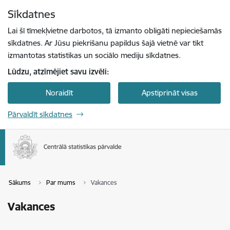
Pāriet uz lapas saturu
Sīkdatnes
Spied
lai meklētu
Enter
Lai šī tīmekļvietne darbotos, tā izmanto obligāti nepieciešamās
sīkdatnes. Ar Jūsu piekrišanu papildus šajā vietnē var tikt
izmantotas statistikas un sociālo mediju sīkdatnes.
Lūdzu, atzīmējiet savu izvēli:
Noraidīt
Apstiprināt visas
Pārvaldīt sīkdatnes
Sākums
Par mums
Vakances
Vakances