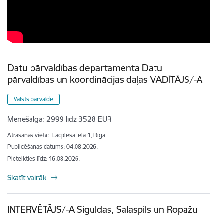
Datu pārvaldības departamenta Datu
pārvaldības un koordinācijas daļas VADĪTĀJS/-A
Valsts pārvalde
Mēnešalga:
2999 līdz 3528 EUR
Atrašanās vieta:
Lāčplēša iela 1, Rīga
Publicēšanas datums: 04.08.2026.
Pieteikties līdz
:
16.08.2026.
Skatīt vairāk
INTERVĒTĀJS/-A Siguldas, Salaspils un Ropažu