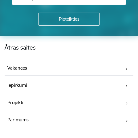
Kājene
Ātrās saites
Vakances
Iepirkumi
Projekti
Par mums