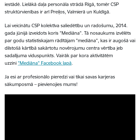
iestādē. Lielākā daļa personāla strādā Rīgā, tomēr CSP
struktūrvienības ir arī Preiļos, Valmierā un Kuldīgā.
Lai veicinātu CSP kolektīva saliedētību un radošumu, 2014.
gada jūnijā izveidots koris "Mediāna". Tā nosaukums izvēlēts
par godu statistiskajam rādītājam "mediāna", kas ir augošā vai
dilstošā kārtībā sakārtotu novērojumu centra vērtība jeb
sadalījuma viduspunkts. Vairāk par kora aktivitātēm
uzzini
"Mediāna" Facebook lapā
.
Ja esi ar profesionālo pieredzi vai tikai savas karjeras
sākumposmā – pievienojies mums!