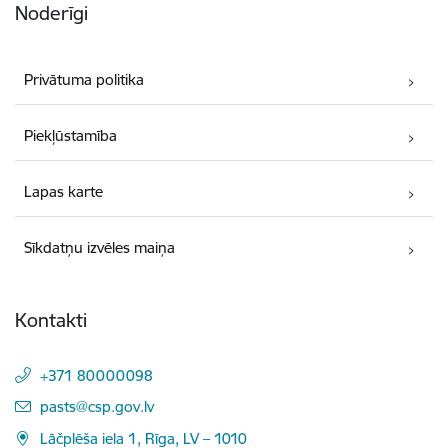
Noderīgi
Privātuma politika
Piekļūstamība
Lapas karte
Sīkdatņu izvēles maiņa
Kontakti
+371 80000098
E-pasts:
pasts@csp.gov.lv
Lāčplēša iela 1, Rīga, LV – 1010