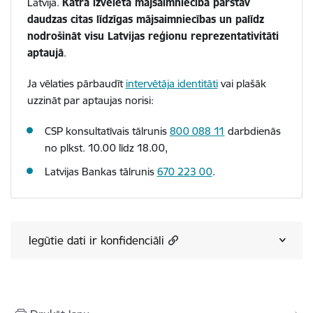
Latvijā.
Katra izvēlētā mājsaimniecība pārstāv
daudzas citas līdzīgas mājsaimniecības un palīdz
nodrošināt visu Latvijas reģionu reprezentativitāti
aptaujā
.
Ja vēlaties pārbaudīt
intervētāja identitāti
vai plašāk
uzzināt par aptaujas norisi:
CSP konsultatīvais tālrunis
800 088 11
darbdienās
no plkst. 10.00 līdz 18.00,
Latvijas Bankas
tālrunis
670 223 00
.
Iegūtie dati ir konfidenciāli