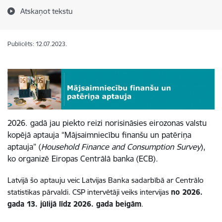
Atskaņot tekstu
Publicēts: 12.07.2023.
2026. gadā
jau piekto reizi
norisināsies
eirozonas valstu
kopējā aptauja “Mājsaimniecību finanšu un patēriņa
aptauja”
(
Household Finance and Consumption Survey
),
ko organizē Eiropas Centrālā banka (ECB)
.
Latvijā šo aptauju
vei
c
Latvijas Banka sadarbībā ar Centrālo
statistikas pārvaldi
.
CSP intervētāji veiks intervijas
no 2026.
gada 13. jūlijā līdz 2026. gada beigām
.