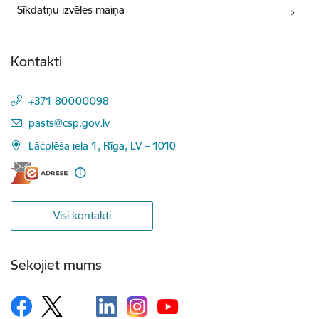
Sīkdatņu izvēles maiņa
Kontakti
+371 80000098
E-pasts:
pasts@csp.gov.lv
Lāčplēša iela 1, Rīga, LV – 1010
Visi kontakti
Sekojiet mums