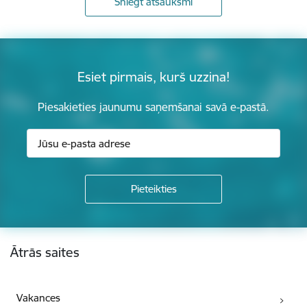
Sniegt atsauksmi
Esiet pirmais, kurš uzzina!
Piesakieties jaunumu saņemšanai savā e-pastā.
Kājene
Ātrās saites
Vakances