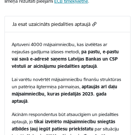
līmeņa rezultāti pieejami
ECB tīmekļvietnē
.
Ja esat uzaicināts piedalīties aptaujā
A
ptuveni 4000 mājsaimniecību, kas izvēlētas
ar
nejaušas gadījuma izlases metodi
,
pa pastu, e-pastu
vai savā e-adresē
saņems Latvijas Bankas un CSP
vēstuli ar aicinājumu piedalīties aptaujā
.
Lai varētu novērtēt mājsaimniecību finanšu struktūras
un patēriņa ilgtermiņa pārmaiņas,
aptaujās arī daļu
mājsaimniecību, kuras piedalījās 2023. gada
aptaujā
.
Aicinām respondentus būt atsaucīgiem un piedalīties
aptaujā, jo
tikai izvēlēto mājsaimniecību sniegtās
atbildes ļauj iegūt patiesu priekšstatu
par situāciju