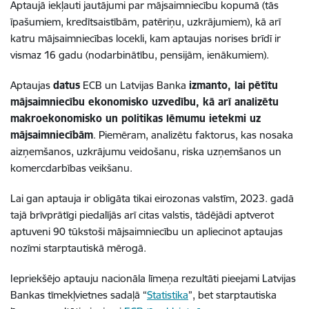
Aptaujā iekļauti jautājumi par mājsaimniecību kopumā (tās
īpašumiem, kredītsaistībām, patēriņu, uzkrājumiem), kā arī
katru mājsaimniecības locekli, kam aptaujas norises brīdī ir
vismaz 16 gadu
(
nodarbinātību, pensijām, ienākumiem).
Aptaujas
datus
ECB un Latvijas Banka
izmanto, lai
pētītu
mājsaimniecību ekonomisko uzvedību, kā arī analizētu
makroekonomisko un politikas lēmumu ietekmi uz
mājsaimniecībām
. Piemēram, analizētu faktorus, kas nosaka
aizņemšanos, uzkrājumu veidošanu, riska uzņemšanos un
komercdarbības veikšanu.
Lai gan aptauja ir obligāta tikai eirozonas valstīm, 2023. gadā
tajā brīvprātīgi piedalījās arī citas valstis, tādējādi aptverot
aptuveni 90 tūkstoši mājsaimniecību un apliecinot aptaujas
nozīmi starptautiskā mērogā.
Iepriekšējo aptauju nacionāla līmeņa rezultāti pieejami Latvijas
Bankas tīmekļvietnes sadaļā “
Statistika
”
, bet starptautiska