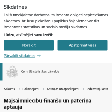
Pāriet uz lapas saturu
Sīkdatnes
Spied
lai meklētu
Enter
Lai šī tīmekļvietne darbotos, tā izmanto obligāti nepieciešamās
sīkdatnes. Ar Jūsu piekrišanu papildus šajā vietnē var tikt
izmantotas statistikas un sociālo mediju sīkdatnes.
Lūdzu, atzīmējiet savu izvēli:
Noraidīt
Apstiprināt visas
Pārvaldīt sīkdatnes
Sākums
Pakalpojumi
Aptaujas un apsekojumi
Iedzīvotāju aptauj
Mājsaimniecību finanšu un patēriņa
aptauja