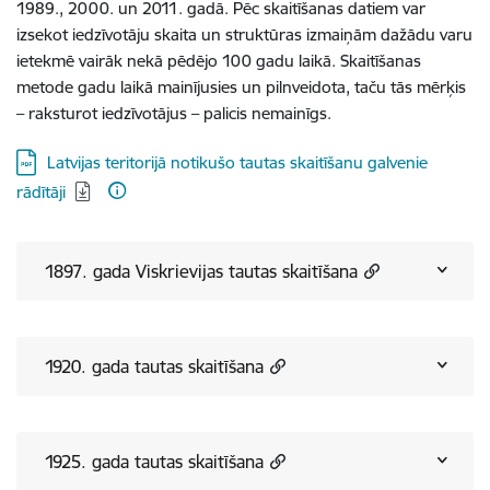
1989., 2000. un 2011. gadā. Pēc skaitīšanas datiem var
izsekot iedzīvotāju skaita un struktūras izmaiņām dažādu varu
ietekmē vairāk nekā pēdējo 100 gadu laikā. Skaitīšanas
metode gadu laikā mainījusies un pilnveidota, taču tās mērķis
– raksturot iedzīvotājus – palicis nemainīgs.
Lejupielādēt:
Latvijas teritorijā notikušo tautas skaitīšanu galvenie
rādītāji
1897. gada Viskrievijas tautas skaitīšana
1920. gada tautas skaitīšana
1925. gada tautas skaitīšana