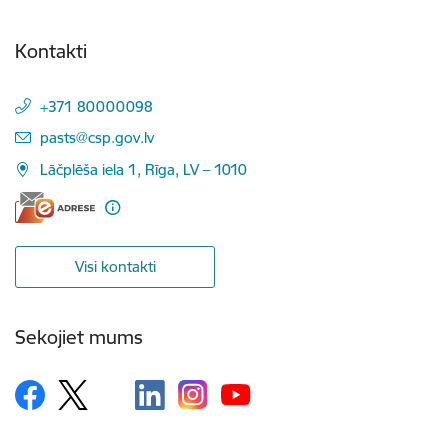
Kontakti
+371 80000098
E-pasts:
pasts@csp.gov.lv
Lāčplēša iela 1, Rīga, LV – 1010
Visi kontakti
Sekojiet mums