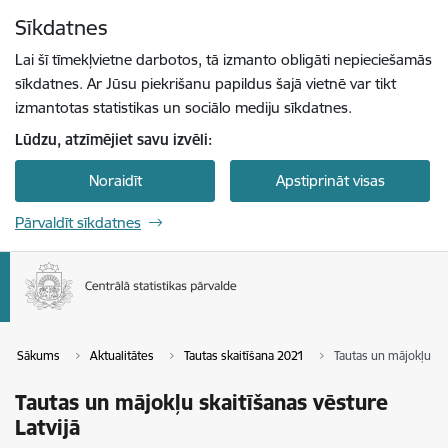
Pāriet uz lapas saturu
Sīkdatnes
Spied
lai meklētu
Enter
Lai šī tīmekļvietne darbotos, tā izmanto obligāti nepieciešamās
sīkdatnes. Ar Jūsu piekrišanu papildus šajā vietnē var tikt
izmantotas statistikas un sociālo mediju sīkdatnes.
Lūdzu, atzīmējiet savu izvēli:
Noraidīt
Apstiprināt visas
Pārvaldīt sīkdatnes
Sākums
Aktualitātes
Tautas skaitīšana 2021
Tautas un mājokļu ska
Tautas un mājokļu skaitīšanas vēsture
Latvijā