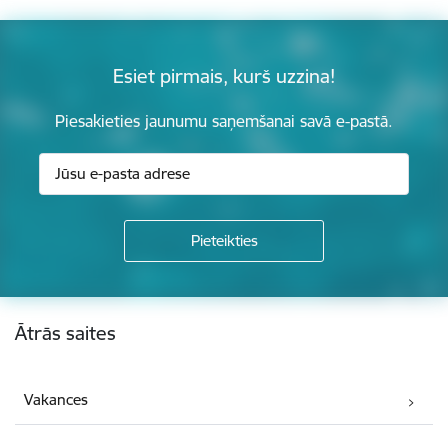
Esiet pirmais, kurš uzzina!
Piesakieties jaunumu saņemšanai savā e-pastā.
Kājene
Ātrās saites
Vakances