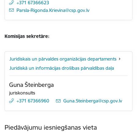
+371 67366623
E-pasts:
Parsla-Rigonda.Krievina@csp.gov.lv
Komisijas sekretāre:
Juridiskais un pārvaldes organizācijas departaments
Juridiskā un informācijas drošības pārvaldības daļa
Guna Šteinberga
juriskonsults
+371 67366960
E-pasts:
Guna.Steinberga@csp.gov.lv
Piedāvājumu iesniegšanas vieta