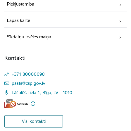
Piekļūstamība
Lapas karte
Sīkdatņu izvēles maiņa
Kontakti
+371 80000098
E-pasts:
pasts@csp.gov.lv
Lāčplēša iela 1, Rīga, LV – 1010
Visi kontakti