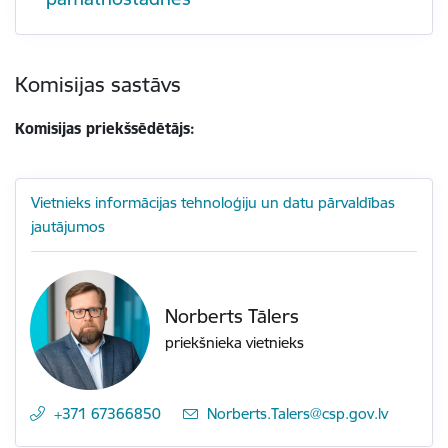
Komisijas sastāvs
Komisijas priekšsēdētājs:
Vietnieks informācijas tehnoloģiju un datu pārvaldības
jautājumos
Norberts Tālers
priekšnieka vietnieks
+371 67366850
E-pasts:
Norberts.Talers@csp.gov.lv