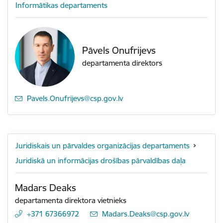
Informātikas departaments
Pāvels Onufrijevs
departamenta direktors
E-pasts:
Pavels.Onufrijevs@csp.gov.lv
Juridiskais un pārvaldes organizācijas departaments
Juridiskā un informācijas drošības pārvaldības daļa
Madars Deaks
departamenta direktora vietnieks
+371 67366972
E-pasts:
Madars.Deaks@csp.gov.lv