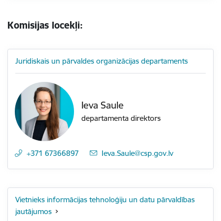
Komisijas locekļi:
Juridiskais un pārvaldes organizācijas departaments
Ieva Saule
departamenta direktors
+371 67366897
E-pasts:
Ieva.Saule@csp.gov.lv
Vietnieks informācijas tehnoloģiju un datu pārvaldības
jautājumos