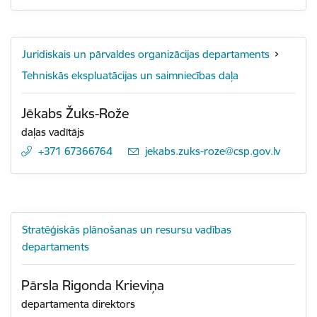
Juridiskais un pārvaldes organizācijas departaments
Tehniskās ekspluatācijas un saimniecības daļa
Jēkabs Žuks-Rože
daļas vadītājs
+371 67366764
E-pasts:
jekabs.zuks-roze@csp.gov.lv
Stratēģiskās plānošanas un resursu vadības
departaments
Pārsla Rigonda Krieviņa
departamenta direktors