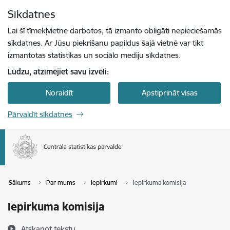
Pāriet uz lapas saturu
Sīkdatnes
Spied
lai meklētu
Enter
Lai šī tīmekļvietne darbotos, tā izmanto obligāti nepieciešamās
sīkdatnes. Ar Jūsu piekrišanu papildus šajā vietnē var tikt
izmantotas statistikas un sociālo mediju sīkdatnes.
Lūdzu, atzīmējiet savu izvēli:
Noraidīt
Apstiprināt visas
Pārvaldīt sīkdatnes
Sākums
Par mums
Iepirkumi
Iepirkuma komisija
Iepirkuma komisija
Atskaņot tekstu