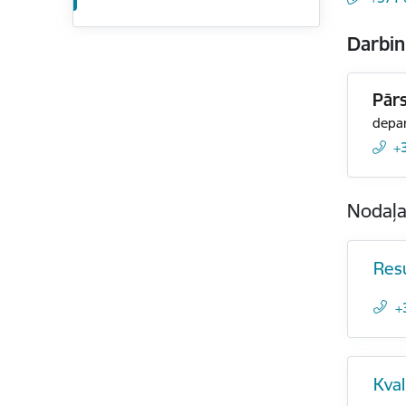
Darbin
Pārs
depar
+
Nodaļ
Resu
+
Kval