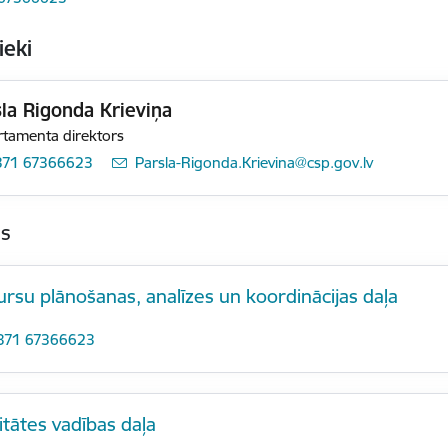
ieki
la Rigonda Krieviņa
tamenta direktors
371 67366623
E-pasts:
Parsla-Rigonda.Krievina@csp.gov.lv
as
rsu plānošanas, analīzes un koordinācijas daļa
371 67366623
itātes vadības daļa