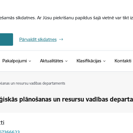
iešamās sīkdatnes. Ar Jūsu piekrišanu papildus šajā vietnē var tikt i
Pārvaldīt sīkdatnes
(Ārējā saite)
Pakalpojumi
Aktualitātes
Klasifikācijas
Kontakti
ošanas un resursu vadības departaments
ģiskās plānošanas un resursu vadības depart
ti
 67366623