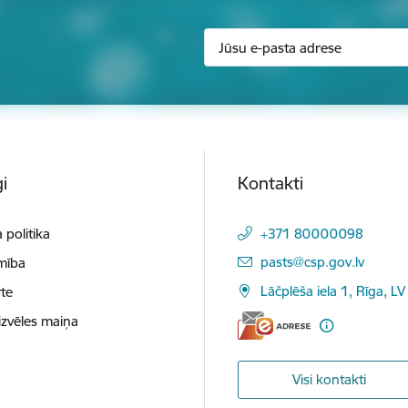
i
Kontakti
 politika
+371 80000098
E-pasts:
pasts@csp.gov.lv
mība
Lāčplēša iela 1, Rīga, LV
te
izvēles maiņa
Visi kontakti