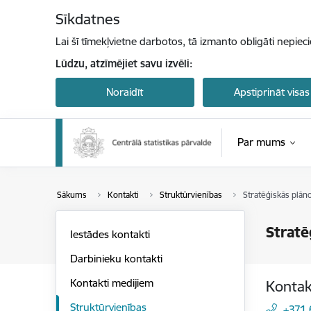
Pāriet uz lapas saturu
Sīkdatnes
Lai šī tīmekļvietne darbotos, tā izmanto obligāti nepiec
Lūdzu, atzīmējiet savu izvēli:
Noraidīt
Apstiprināt visas
Par mums
Sākums
Kontakti
Struktūrvienības
Stratēģiskās plān
Stratē
Iestādes kontakti
Darbinieku kontakti
Kontakti medijiem
Kontak
Struktūrvienības
+371