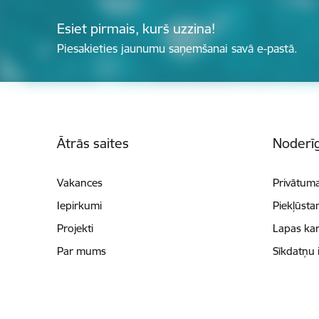
Esiet pirmais, kurš uzzina!
Piesakieties jaunumu saņemšanai savā e-pastā.
Kājene
Ātrās saites
Noderīg
Vakances
Privātuma
Iepirkumi
Piekļūsta
Projekti
Lapas kar
Par mums
Sīkdatņu 