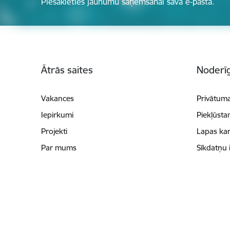
Piesakieties jaunumu saņemšanai savā e-pastā.
Kājene
Ātrās saites
Noderīg
Vakances
Privātuma
Iepirkumi
Piekļūsta
Projekti
Lapas kar
Par mums
Sīkdatņu 