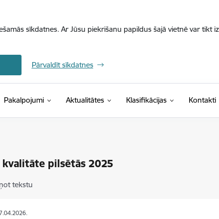
iešamās sīkdatnes. Ar Jūsu piekrišanu papildus šajā vietnē var tikt i
Pārvaldīt sīkdatnes
(Ārējā saite)
Pakalpojumi
Aktualitātes
Klasifikācijas
Kontakti
 kvalitāte pilsētās 2025
ņot tekstu
17.04.2026.