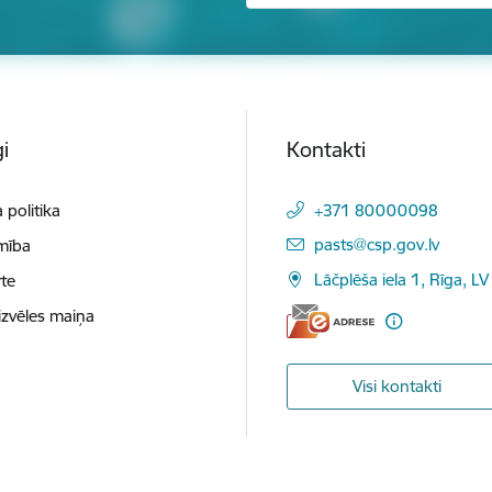
i
Kontakti
 politika
+371 80000098
E-pasts:
pasts@csp.gov.lv
mība
Lāčplēša iela 1, Rīga, LV
te
izvēles maiņa
Visi kontakti