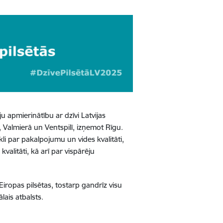
u apmierinātību ar dzīvi Latvijas
ē, Valmierā un Ventspilī, izņemot Rīgu.
kli par pakalpojumu un vides kvalitāti,
alitāti, kā arī par vispārēju
Eiropas pilsētas, tostarp gandrīz visu
lais atbalsts.