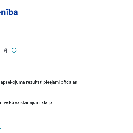
a
 apsekojuma rezultāti pieejami oficiālās
 veikti salīdzinājumi starp
ā