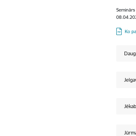
Seminārs 
08.04.202
Lejupielā
Ko pa
Daug
Jelga
Jēkab
Jūrm