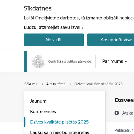
Pāriet uz lapas saturu
Sīkdatnes
Lai šī tīmekļvietne darbotos, tā izmanto obligāti nepiec
Lūdzu, atzīmējiet savu izvēli:
Noraidīt
Apstiprināt visas
Par mums
Sākums
Aktualitātes
Dzīves kvalitāte pilsētās 2025
Dzīves
Jaunumi
Konferences
Atska
Dzīves kvalitāte pilsētās 2025
Publicēts: 
Lauku saimniecību integrētās