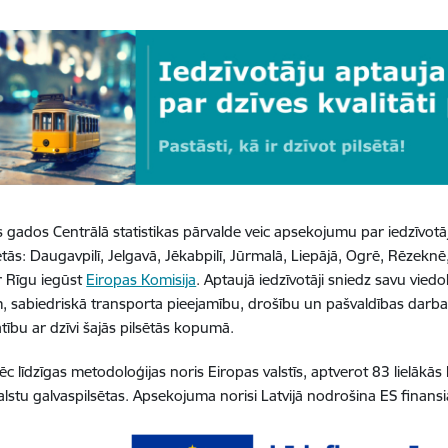
os gados Centrālā statistikas pārvalde veic apsekojumu par iedzīvotāj
sētās: Daugavpilī, Jelgavā, Jēkabpilī, Jūrmalā, Liepājā, Ogrē, Rēzekn
 Rīgu iegūst
Eiropas Komisija
. Aptaujā iedzīvotāji sniedz savu viedo
 sabiedriskā transporta pieejamību, drošību un pašvaldības darba kv
tību ar dzīvi šajās pilsētās kopumā.
ēc līdzīgas metodoloģijas noris Eiropas valstīs, aptverot 83 lielākās 
alstu galvaspilsētas. Apsekojuma norisi Latvijā nodrošina ES finansiā