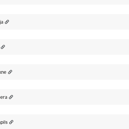
ja
kne
iera
pils