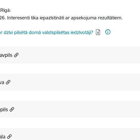
Rīgā:
6. Interesenti tika iepazīstināti ar apsekojuma rezultātiem.
dēt:
r dzīvi pilsētā domā valstspilsētas iedzīvotāji?
avpils
va
pils
ala