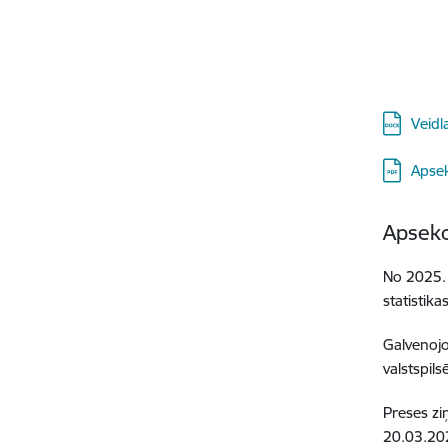
Veidl
Lejupielā
Apsek
Apseko
No 2025. 
statistika
Galvenojo
valstspils
Preses z
20.03.20