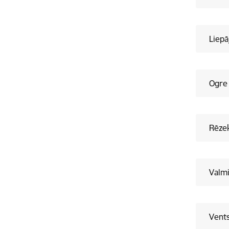
Liepā
Ogre
Rēze
Valm
Vents