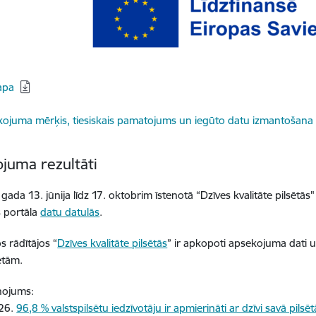
apa
dēt:
ojuma mērķis, tiesiskais pamatojums un iegūto datu izmantošan
juma rezultāti
gada 13. jūnija līdz 17. oktobrim īstenotā “Dzīves kvalitāte pilsētās"
s portāla
datu datulās
.
s rādītājos “
Dzīves kvalitāte pilsētās
” ir apkopoti apsekojuma dati un
ētām.
iņojums:
26.
96,8 % valstspilsētu iedzīvotāju ir apmierināti ar dzīvi savā pilsēt