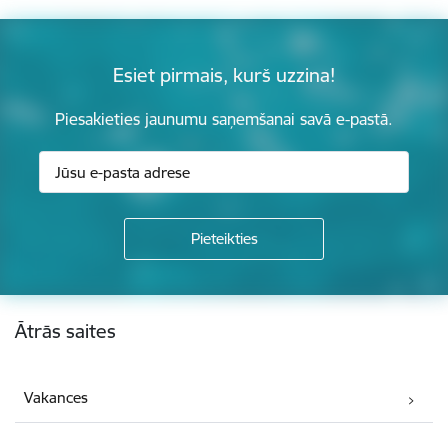
Esiet pirmais, kurš uzzina!
Piesakieties jaunumu saņemšanai savā e-pastā.
Kājene
Ātrās saites
Vakances