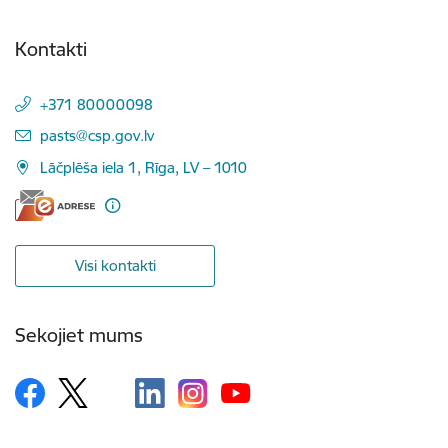
Kontakti
+371 80000098
E-pasts:
pasts@csp.gov.lv
Lāčplēša iela 1, Rīga, LV – 1010
Visi kontakti
Sekojiet mums