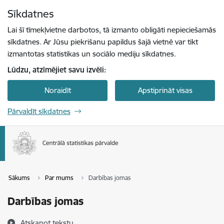
Pāriet uz lapas saturu
Sīkdatnes
Spied
lai meklētu
Enter
Lai šī tīmekļvietne darbotos, tā izmanto obligāti nepieciešamās
sīkdatnes. Ar Jūsu piekrišanu papildus šajā vietnē var tikt
izmantotas statistikas un sociālo mediju sīkdatnes.
Lūdzu, atzīmējiet savu izvēli:
Noraidīt
Apstiprināt visas
Pārvaldīt sīkdatnes
Sākums
Par mums
Darbības jomas
Darbības jomas
Atskaņot tekstu