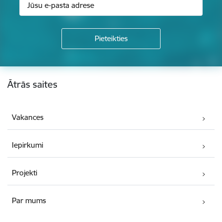
Kājene
Ātrās saites
Vakances
Iepirkumi
Projekti
Par mums