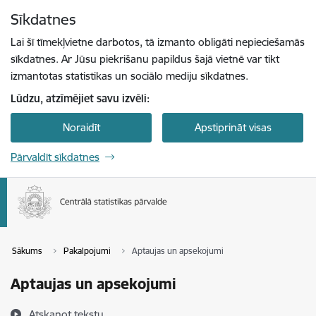
Pāriet uz lapas saturu
Sīkdatnes
Spied
lai meklētu
Enter
Lai šī tīmekļvietne darbotos, tā izmanto obligāti nepieciešamās
sīkdatnes. Ar Jūsu piekrišanu papildus šajā vietnē var tikt
izmantotas statistikas un sociālo mediju sīkdatnes.
Lūdzu, atzīmējiet savu izvēli:
Noraidīt
Apstiprināt visas
Pārvaldīt sīkdatnes
Sākums
Pakalpojumi
Aptaujas un apsekojumi
Aptaujas un apsekojumi
Atskaņot tekstu