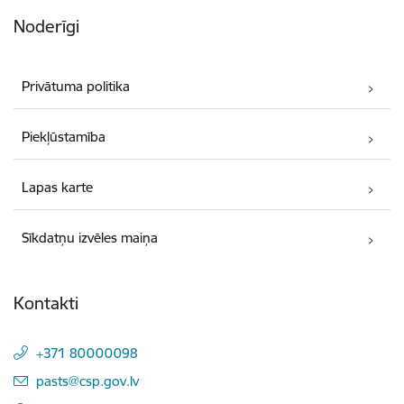
Noderīgi
Privātuma politika
Piekļūstamība
Lapas karte
Sīkdatņu izvēles maiņa
Kontakti
+371 80000098
E-pasts:
pasts@csp.gov.lv