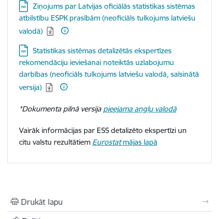
Lejupielādēt:
Ziņojums par Latvijas oficiālās statistikas sistēmas
atbilstību ESPK prasībām (neoficiāls tulkojums latviešu
valodā)
Lejupielādēt:
Statistikas sistēmas detalizētās ekspertīzes
rekomendāciju ieviešanai noteiktās uzlabojumu
darbības (neoficiāls tulkojums latviešu valodā, saīsinātā
versija)
*Dokumenta pilnā versija
pieejama angļu valodā
Vairāk informācijas par ESS detalizēto ekspertīzi un
citu valstu
rezultātiem
Eurostat
mājas lapā
Drukāt lapu