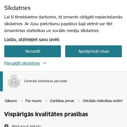
Pāriet uz lapas saturu
Sīkdatnes
Spied
lai meklētu
Enter
Lai šī tīmekļvietne darbotos, tā izmanto obligāti nepieciešamās
sīkdatnes. Ar Jūsu piekrišanu papildus šajā vietnē var tikt
izmantotas statistikas un sociālo mediju sīkdatnes.
Lūdzu, atzīmējiet savu izvēli:
Noraidīt
Apstiprināt visas
Pārvaldīt sīkdatnes
Sākums
Par mums
Darbības jomas
Oficiālās statistikas sistēma
Vispārīgās kvalitātes prasības
Atskaņot tekstu