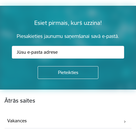
Esiet pirmais, kurš uzzina!
Piesakieties jaunumu saņemšanai savā e-pastā.
Kājene
Ātrās saites
Vakances