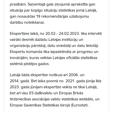
prasībām. Saņemtajā gala ziņojumā aprakstīta gan
situācija par kopīgo situāciju statistikas jomā Latvijā,
gan nosauktas 19 rekomendācijas uzlabojumu
darbību noteikšanai.
Ekspertīzes laikā, no 20.02.- 24.02.2023. tika intervēti
vairāki desmiti dažādu Latvijas institūciju un
organizāciju pārstāvji, datu sniedzēji un datu lietotāji.
Ekspertu komanda tika iepazīstināta ar progresu un
inovācijām, kuras veiktas Latvijas oficiālās statistikas
sistēmā pēdējos gados.
Latvijā šāda ekspertīze notikusi arī 2006. un
2014. gadā. Bet laika posmā no 2021. gada jūnija līdz
2023. gada jūnijam ekspertīze veikta ne tikai Latvijā,
bet arī visu ES dalībvalstu un Eiropas Brīvās
tirdzniecības asociācijas valstu statistikas iestādēs, un
Eiropas Savienības Statistikas birojā (Eurostat) .