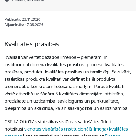
Publicēts: 23.11.2020.
Atjaunināts: 17.06.2026.
Kvalitātes prasības
Kvalitāti var vērtēt dažādos līmeņos – piemēram, ir
institucionālā līmeņa kvalitātes prasības, procesu kvalitātes
prasības, produktu kvalitātes prasības un tamlīdzīgi. Savukārt,
statistikas produkta kvalitāti var definēt kā šī produkta
piemērotību konkrētam lietošanas mērķim. Parasti kvalitāti
vērtē attiecībā uz šādām 5 kvalitātes dimensijām: atbilstība,
precizitāte un uzticamība, savlaicīgums un punktualitāte,
pieejamība un skaidrība, kā arī saskaņotība un salīdzināmība.
CSP kā Oficiālās statistikas sistēmas vadošā iestāde ir
noteikusi
vienotas vispārīgās (institucionālā līmeņa) kvalitātes