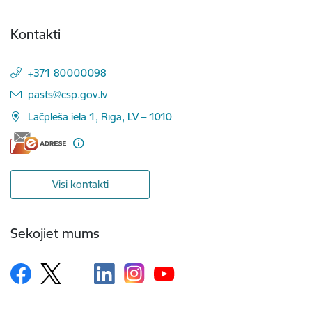
Kontakti
+371 80000098
E-pasts:
pasts@csp.gov.lv
Lāčplēša iela 1, Rīga, LV – 1010
Visi kontakti
Sekojiet mums