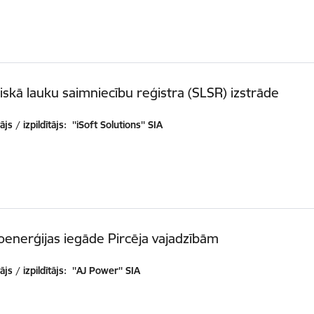
tiskā lauku saimniecību reģistra (SLSR) izstrāde
js / izpildītājs:
''iSoft Solutions'' SIA
oenerģijas iegāde Pircēja vajadzībām
js / izpildītājs:
''AJ Power'' SIA