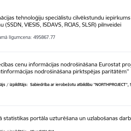
ācijas tehnoloģiju speciālistu cilvēkstundu iepirkums
u (SSDN, VIESIS, ISDAVS, RCIAS, SLSR) pilnveidei
amā līgumcena
495867.77
cības cenu informācijas nodrošināšana Eurostat pr
tinformācijas nodrošināšana pirktspējas paritātēm''
js / izpildītājs:
Sabiedrība ar ierobežotu atbildību ''NORTHPROJECT'', 
lā statistikas portāla uzturēšana un uzlabošanas darb