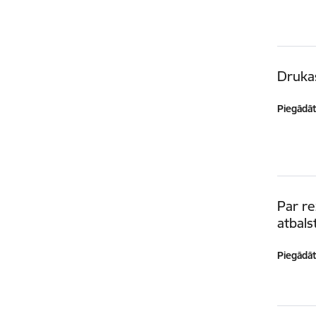
Druka
Piegādātā
Par r
atbals
Piegādātā