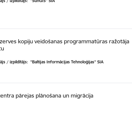
js / izpildītājs:
''SunGIS'' SIA
ezerves kopiju veidošanas programmatūras ražotāja
tu
js / izpildītājs:
''Baltijas Informācijas Tehnoloģijas'' SIA
entra pārejas plānošana un migrācija