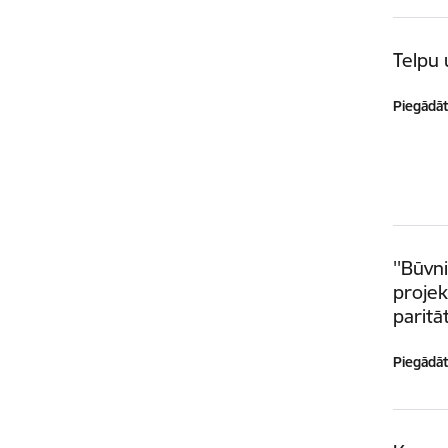
Telpu 
Piegādātā
''Būvn
projek
paritāt
Piegādātā