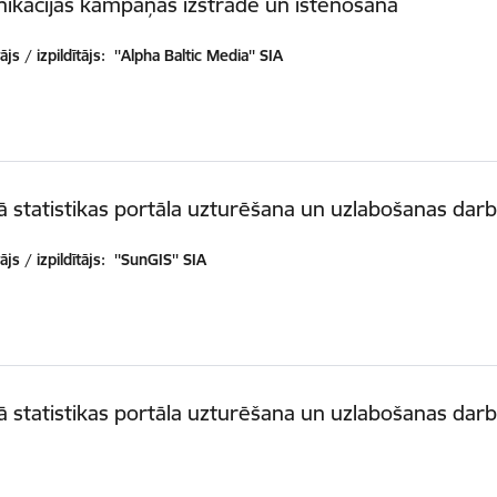
ikācijas kampaņas izstrāde un īstenošana
js / izpildītājs:
''Alpha Baltic Media'' SIA
lā statistikas portāla uzturēšana un uzlabošanas darb
js / izpildītājs:
''SunGIS'' SIA
lā statistikas portāla uzturēšana un uzlabošanas darb