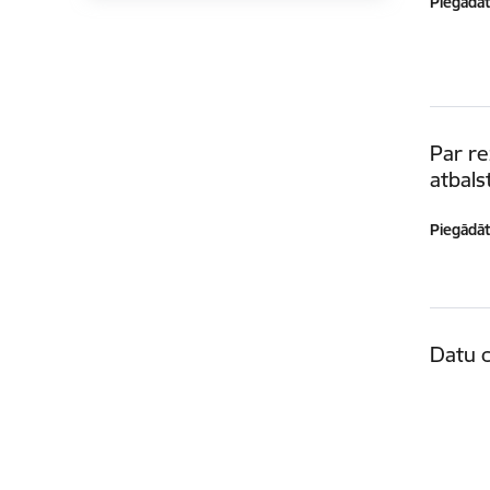
Piegādātā
Par r
atbals
Piegādātā
Datu c