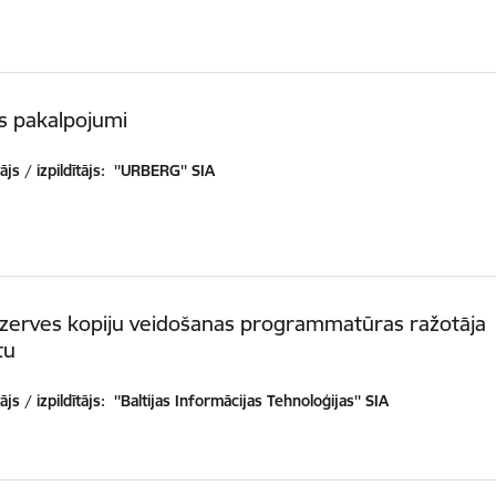
s pakalpojumi
js / izpildītājs:
''URBERG'' SIA
ezerves kopiju veidošanas programmatūras ražotāja
tu
js / izpildītājs:
''Baltijas Informācijas Tehnoloģijas'' SIA