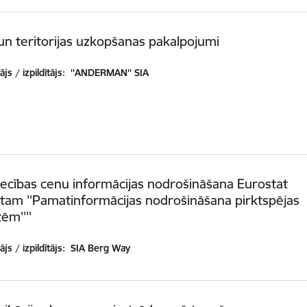
un teritorijas uzkopšanas pakalpojumi
js / izpildītājs:
''ANDERMAN'' SIA
iecības cenu informācijas nodrošināšana Eurostat
tam ''Pamatinformācijas nodrošināšana pirktspējas
ēm''''
js / izpildītājs:
SIA Berg Way