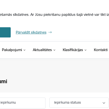
iešamās sīkdatnes. Ar Jūsu piekrišanu papildus šajā vietnē var tikt i
Pārvaldīt sīkdatnes
(Ārējā saite)
Pakalpojumi
Aktualitātes
Klasifikācijas
Kontakti
umi
 iepirkumu
Iepirkuma statuss