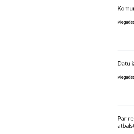
Komuni
Piegādātā
Datu i
Piegādātā
Par r
atbals