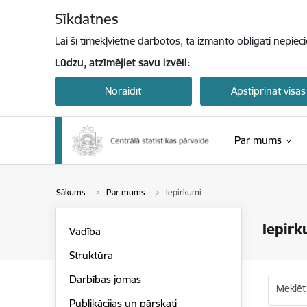
Pāriet uz lapas saturu
Sīkdatnes
Lai šī tīmekļvietne darbotos, tā izmanto obligāti nepiec
Lūdzu, atzīmējiet savu izvēli:
Noraidīt
Apstiprināt visas
Par mums
Sākums
Par mums
Iepirkumi
Iepirk
Vadība
Struktūra
Darbības jomas
Meklēt
Publikācijas un pārskati