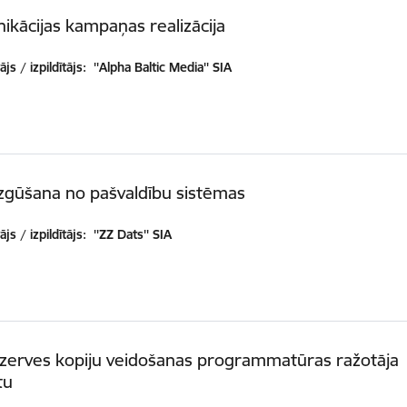
kācijas kampaņas realizācija
js / izpildītājs:
''Alpha Baltic Media'' SIA
zgūšana no pašvaldību sistēmas
js / izpildītājs:
''ZZ Dats'' SIA
ezerves kopiju veidošanas programmatūras ražotāja
tu