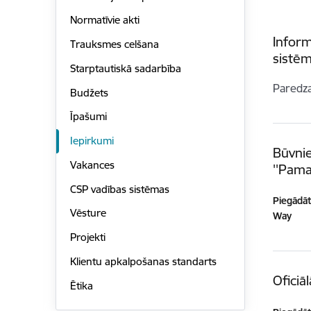
Normatīvie akti
Inform
Trauksmes celšana
sistēm
Starptautiskā sadarbība
Paredz
Budžets
Īpašumi
Iepirkumi
Būvnie
Vakances
''Pama
CSP vadības sistēmas
Piegādātā
Vēsture
Way
Projekti
Klientu apkalpošanas standarts
Oficiā
Ētika