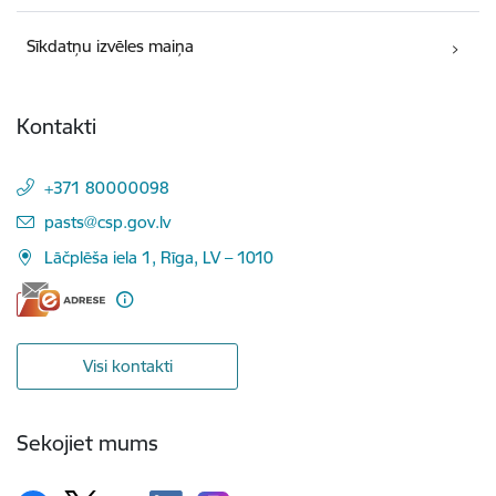
Sīkdatņu izvēles maiņa
Kontakti
+371 80000098
E-pasts:
pasts@csp.gov.lv
Lāčplēša iela 1, Rīga, LV – 1010
Visi kontakti
Sekojiet mums