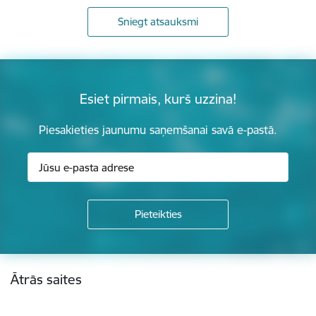
Sniegt atsauksmi
Esiet pirmais, kurš uzzina!
Piesakieties jaunumu saņemšanai savā e-pastā.
Kājene
Ātrās saites