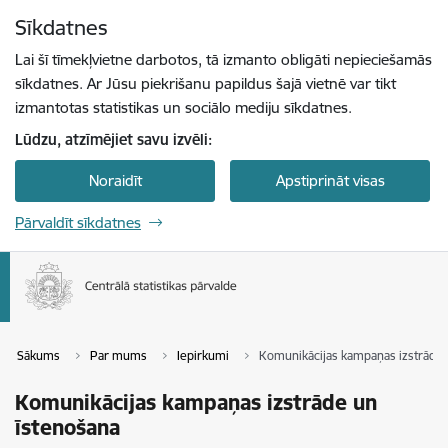
Pāriet uz lapas saturu
Sīkdatnes
Spied
lai meklētu
Enter
Lai šī tīmekļvietne darbotos, tā izmanto obligāti nepieciešamās
sīkdatnes. Ar Jūsu piekrišanu papildus šajā vietnē var tikt
izmantotas statistikas un sociālo mediju sīkdatnes.
Lūdzu, atzīmējiet savu izvēli:
Noraidīt
Apstiprināt visas
Pārvaldīt sīkdatnes
Sākums
Par mums
Iepirkumi
Komunikācijas kampaņas izstrāde 
Komunikācijas kampaņas izstrāde un
īstenošana