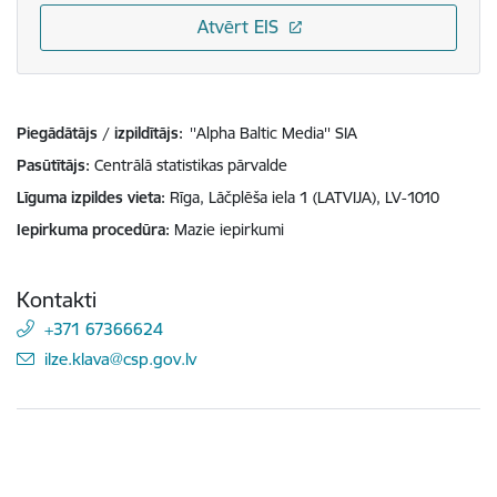
Atvērt EIS
Piegādātājs / izpildītājs:
''Alpha Baltic Media'' SIA
Pasūtītājs
Centrālā statistikas pārvalde
Līguma izpildes vieta
Rīga, Lāčplēša iela 1 (LATVIJA), LV-1010
Iepirkuma procedūra
Mazie iepirkumi
Kontakti
+371 67366624
E-pasts:
ilze.klava@csp.gov.lv