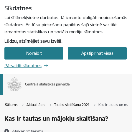
Pāriet uz lapas saturu
Sīkdatnes
Spied
lai meklētu
Enter
Lai šī tīmekļvietne darbotos, tā izmanto obligāti nepieciešamās
sīkdatnes. Ar Jūsu piekrišanu papildus šajā vietnē var tikt
izmantotas statistikas un sociālo mediju sīkdatnes.
Lūdzu, atzīmējiet savu izvēli:
Noraidīt
Apstiprināt visas
Pārvaldīt sīkdatnes
Sākums
Aktualitātes
Tautas skaitīšana 2021
Kas ir tautas un mājo
Kas ir tautas un mājokļu skaitīšana?
Atskaņot tekstu