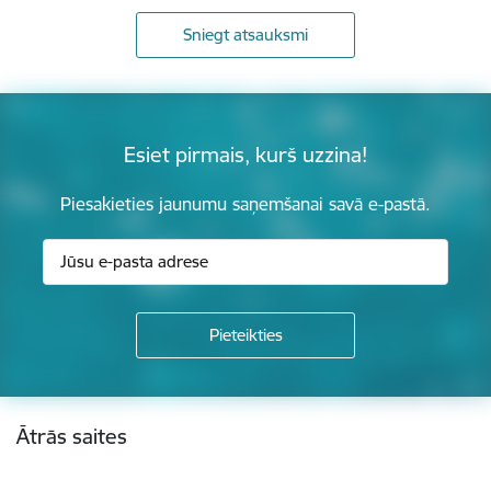
Sniegt atsauksmi
Esiet pirmais, kurš uzzina!
Piesakieties jaunumu saņemšanai savā e-pastā.
Kājene
Ātrās saites