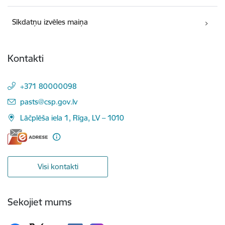
Sīkdatņu izvēles maiņa
Kontakti
+371 80000098
E-pasts:
pasts@csp.gov.lv
Lāčplēša iela 1, Rīga, LV – 1010
Visi kontakti
Sekojiet mums