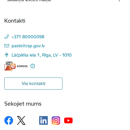
Kontakti
+371 80000098
E-pasts:
pasts@csp.gov.lv
Lāčplēša iela 1, Rīga, LV – 1010
Visi kontakti
Sekojiet mums