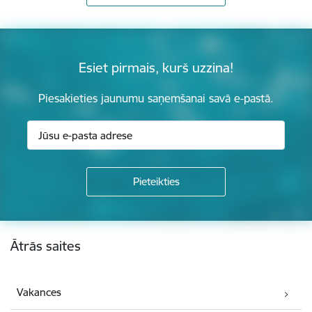
Esiet pirmais, kurš uzzina!
Piesakieties jaunumu saņemšanai savā e-pastā.
Kājene
Ātrās saites
Vakances