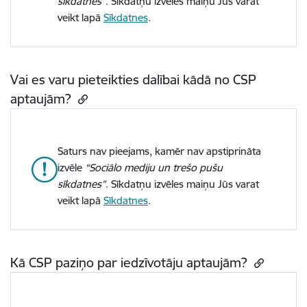
sīkdatnes”
. Sīkdatņu izvēles maiņu Jūs varat
veikt lapā
Sīkdatnes
.
Vai es varu pieteikties dalībai kādā no CSP
aptaujām?
Saturs nav pieejams, kamēr nav apstiprināta
izvēle
“Sociālo mediju un trešo pušu
sīkdatnes”
. Sīkdatņu izvēles maiņu Jūs varat
veikt lapā
Sīkdatnes
.
Kā CSP paziņo par iedzīvotāju aptaujām?