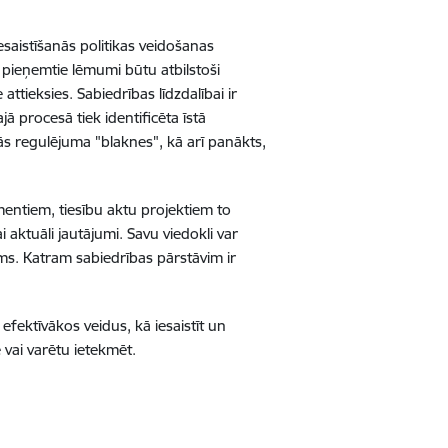
iesaistīšanās politikas veidošanas
s pieņemtie lēmumi būtu atbilstoši
attieksies. Sabiedrības līdzdalībai ir
ā procesā tiek identificēta īstā
mās regulējuma "blaknes", kā arī panākts,
mentiem, tiesību aktu projektiem to
i aktuāli jautājumi. Savu viedokli var
ums. Katram sabiedrības pārstāvim ir
efektīvākos veidus, kā iesaistīt un
 vai varētu ietekmēt.