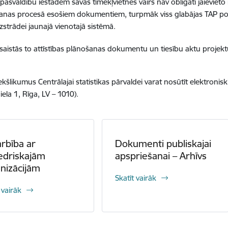
 pašvaldību iestādēm savās tīmekļvietnēs vairs nav obligāti jāievieto
nas procesā esošiem dokumentiem, turpmāk viss glabājas TAP portā
izstrādei jaunajā vienotajā sistēmā.
esaistās to attīstības plānošanas dokumentu un tiesību aktu projekt
kšlikumus Centrālajai statistikas pārvaldei varat nosūtīt elektroniski
iela 1, Rīga, LV – 1010).
rbība ar
Dokumenti publiskajai
edriskajām
apspriešanai – Arhīvs
nizācijām
Skatīt vairāk
 vairāk