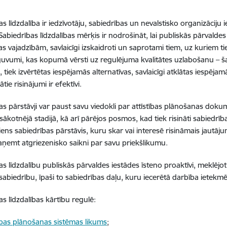
s līdzdalība ir iedzīvotāju, sabiedrības un nevalstisko organizāciju 
Sabiedrības līdzdalības mērķis ir nodrošināt, lai publiskās pārvalde
s vajadzībām, savlaicīgi izskaidroti un saprotami tiem, uz kuriem tie 
eguvumi, kas kopumā vērsti uz regulējuma kvalitātes uzlabošanu – šaj
 tiek izvērtētas iespējamās alternatīvas, savlaicīgi atklātas iespēja
ātie risinājumi ir efektīvi.
as pārstāvji var paust savu viedokli par attīstības plānošanas doku
sākotnējā stadijā, kā arī pārējos posmos, kad tiek risināti sabiedrība
viens sabiedrības pārstāvis, kuru skar vai interesē risināmais jautāj
saņemt atgriezenisko saikni par savu priekšlikumu.
as līdzdalību publiskās pārvaldes iestādes īsteno proaktīvi, meklējot 
sabiedrību, īpaši to sabiedrības daļu, kuru iecerētā darbība ietekmē
as līdzdalības kārtību regulē:
tības plānošanas sistēmas likums
;