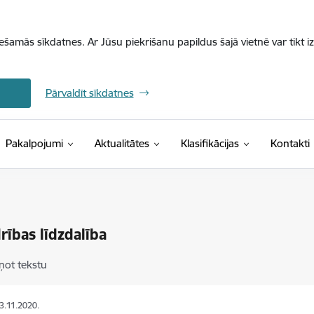
iešamās sīkdatnes. Ar Jūsu piekrišanu papildus šajā vietnē var tikt i
Pārvaldīt sīkdatnes
(Ārējā saite)
Pakalpojumi
Aktualitātes
Klasifikācijas
Kontakti
rības līdzdalība
ņot tekstu
03.11.2020.