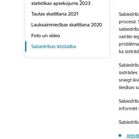
statistikas apsekojums 2023
Tautas skaitīšana 2021
Sabiedrība
procesā. 
Lauksaimniecības skaitīšana 2020
sabiedrība
Foto un video
vairāki i
problēma,
Sabiedrības līdzdalība
ka izstrād
Sabiedrīb
izstrādes 
sniegt ik
tiesības 
Sabiedrīb
informēt 
Sabiedrīb
Attīs