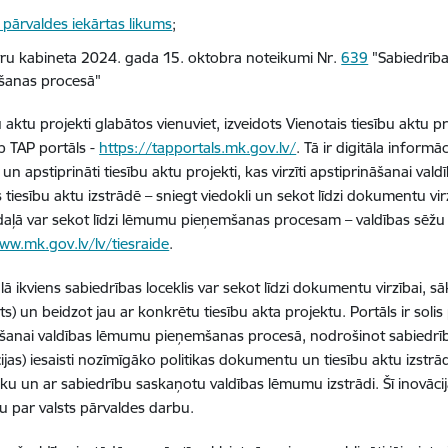
 pārvaldes iekārtas likums
;
tru kabineta 2024. gada 15. oktobra noteikumi Nr.
639
"Sabiedrības
šanas procesā"
bu aktu projekti glabātos vienuviet, izveidots Vienotais tiesību aktu
eb TAP portāls -
https://tapportals.mk.gov.lv/
. Tā ir digitāla informāc
un apstiprināti tiesību aktu projekti, kas virzīti apstiprināšanai valdī
es tiesību aktu izstrādē – sniegt viedokli un sekot līdzi dokumentu v
 daļā var sekot līdzi lēmumu pieņemšanas procesam – valdības sēžu 
ww.mk.gov.lv/lv/tiesraide
.
ā ikviens sabiedrības loceklis var sekot līdzi dokumentu virzībai, sāk
) un beidzot jau ar konkrētu tiesību akta projektu. Portāls ir solis 
šanai valdības lēmumu pieņemšanas procesā, nodrošinot sabiedrības
ijas) iesaisti nozīmīgāko politikas dokumentu un tiesību aktu izst
vāku un ar sabiedrību saskaņotu valdības lēmumu izstrādi. Šī inovāci
u par valsts pārvaldes darbu.