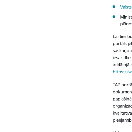
Valsts
Minis
plāno
Lai tiesī
portāls j
saskaņoti 
iesaistīti
atklātajā
https://w
TAP portāl
dokuments
paplašinā
organizāc
kvalitatī
pieejamīb