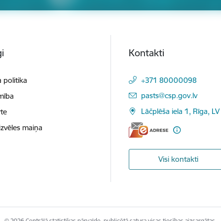
i
Kontakti
 politika
+371 80000098
E-pasts:
pasts@csp.gov.lv
mība
Lāčplēša iela 1, Rīga, LV
te
izvēles maiņa
Visi kontakti
© 2026 Centrālā statistikas pārvalde, publicētā satura visas tiesības aizsargātas.