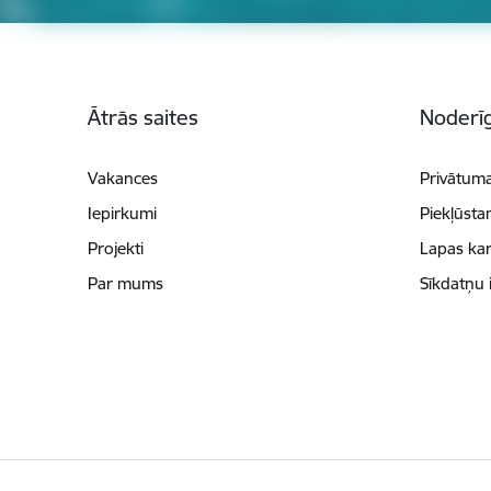
Kājene
Ātrās saites
Noderīg
Vakances
Privātuma
Iepirkumi
Piekļūsta
Projekti
Lapas kar
Par mums
Sīkdatņu 