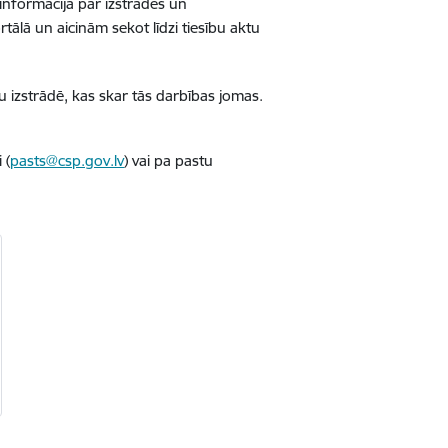
 informācija par izstrādes un
lā un aicinām sekot līdzi tiesību aktu
u izstrādē, kas skar tās darbības jomas.
 (
pasts@csp.gov.lv
) vai pa pastu