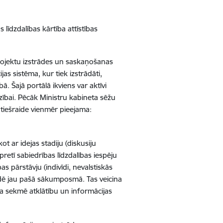
 līdzdalības kārtība attīstības
 projektu izstrādes un saskaņošanas
ijas sistēma, kur tiek izstrādāti,
bā. Šajā portālā ikviens var aktīvi
irzībai. Pēcāk Ministru kabineta sēžu
tiešraide vienmēr pieejama:
ot ar idejas stadiju (diskusiju
pretī sabiedrības līdzdalības iespēju
 pārstāvju (indivīdi, nevalstiskās
rādē jau pašā sākumposmā. Tas veicina
ja sekmē atklātību un informācijas