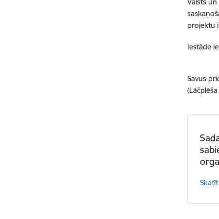
Valsts un
saskaņoša
projektu 
Iestāde i
Savus prie
(Lāčplēša 
Sada
sabi
orga
Skatīt