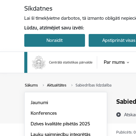
Pāriet uz lapas saturu
Sīkdatnes
Lai šī tīmekļvietne darbotos, tā izmanto obligāti nepiec
Lūdzu, atzīmējiet savu izvēli:
Noraidīt
Apstiprināt visas
Par mums
Sākums
Aktualitātes
Sabiedrības līdzdalība
Sabied
Jaunumi
Konferences
Atska
Dzīves kvalitāte pilsētās 2025
Publicēts: 
Lauku saimniecību integrētās