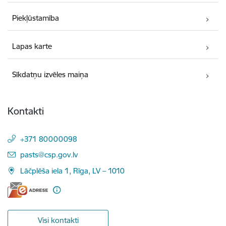
Piekļūstamība
Lapas karte
Sīkdatņu izvēles maiņa
Kontakti
+371 80000098
E-pasts:
pasts@csp.gov.lv
Lāčplēša iela 1, Rīga, LV – 1010
Visi kontakti