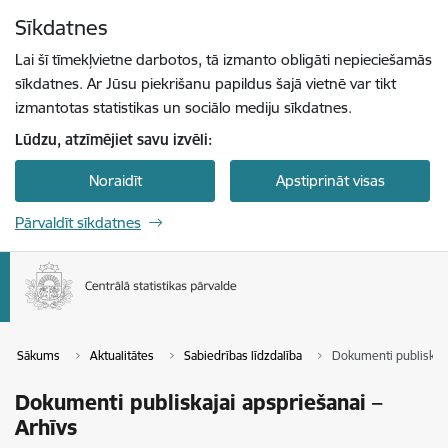
Pāriet uz lapas saturu
Sīkdatnes
Spied
lai meklētu
Enter
Lai šī tīmekļvietne darbotos, tā izmanto obligāti nepieciešamās
sīkdatnes. Ar Jūsu piekrišanu papildus šajā vietnē var tikt
izmantotas statistikas un sociālo mediju sīkdatnes.
Lūdzu, atzīmējiet savu izvēli:
Noraidīt
Apstiprināt visas
Pārvaldīt sīkdatnes
Sākums
Aktualitātes
Sabiedrības līdzdalība
Dokumenti publiskaja
Dokumenti publiskajai apspriešanai –
Arhīvs