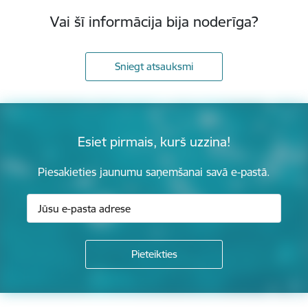
Vai šī informācija bija noderīga?
Sniegt atsauksmi
Esiet pirmais, kurš uzzina!
Piesakieties jaunumu saņemšanai savā e-pastā.
Kājene