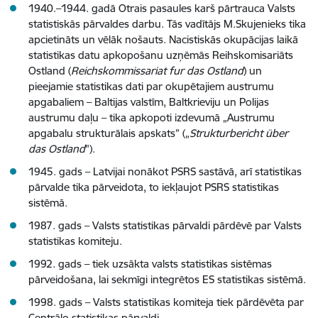
1940.–1944. gadā Otrais pasaules karš pārtrauca Valsts
statistiskās pārvaldes darbu. Tās vadītājs M.Skujenieks tika
apcietināts un vēlāk nošauts. Nacistiskās okupācijas laikā
statistikas datu apkopošanu uzņēmās Reihskomisariāts
Ostland (
Reichskommissariat fur das Ostland
) un
pieejamie statistikas dati par okupētajiem austrumu
apgabaliem – Baltijas valstīm, Baltkrieviju un Polijas
austrumu daļu – tika apkopoti izdevumā „Austrumu
apgabalu strukturālais apskats” („
Strukturbericht über
das Ostland
").
1945. gads – Latvijai nonākot PSRS sastāvā, arī statistikas
pārvalde tika pārveidota, to iekļaujot PSRS statistikas
sistēmā.
1987. gads – Valsts statistikas pārvaldi pārdēvē par Valsts
statistikas komiteju.
1992. gads – tiek uzsākta valsts statistikas sistēmas
pārveidošana, lai sekmīgi integrētos ES statistikas sistēmā.
1998. gads – Valsts statistikas komiteja tiek pārdēvēta par
Centrālo statistikas pārvaldi.