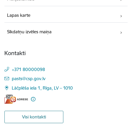
Lapas karte
Sīkdatņu izvēles maiņa
Kontakti
+371 80000098
E-pasts:
pasts@csp.gov.lv
Lāčplēša iela 1, Rīga, LV – 1010
Visi kontakti