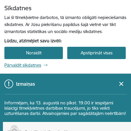
Pāriet uz lapas saturu
Sīkdatnes
Spied
lai meklētu
Enter
Lai šī tīmekļvietne darbotos, tā izmanto obligāti nepieciešamās
sīkdatnes. Ar Jūsu piekrišanu papildus šajā vietnē var tikt
izmantotas statistikas un sociālo mediju sīkdatnes.
Lūdzu, atzīmējiet savu izvēli:
Noraidīt
Apstiprināt visas
Pārvaldīt sīkdatnes
Izmaiņas
Informējam, ka 13. augustā no plkst. 19.00 ir iespējami
īslaicīgi tīmekļvietnes darbības traucējumi, jo tiks veikti
uzturēšanas darbi. Atvainojamies par sagādātajām neērtībām!