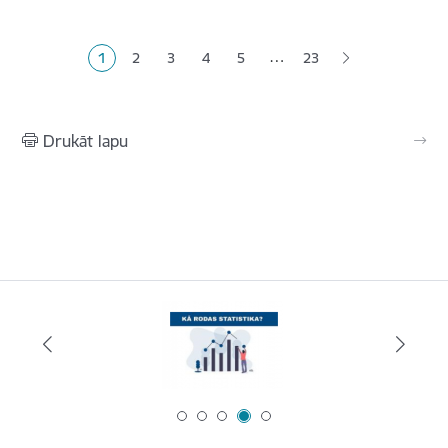
Lapošana
…
1
2
3
4
5
23
Pašreizējā lapa
Lapa
Lapa
Lapa
Lapa
Drukāt lapu