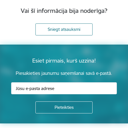
Vai šī informācija bija noderīga?
Sniegt atsauksmi
Esiet pirmais, kurš uzzina!
Piesakieties jaunumu saņemšanai savā e-pastā.
Kājene