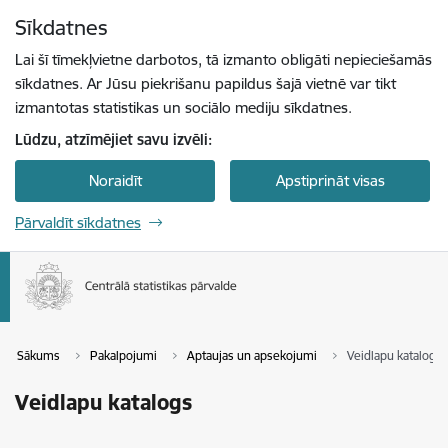
Pāriet uz lapas saturu
Sīkdatnes
Spied
lai meklētu
Enter
Lai šī tīmekļvietne darbotos, tā izmanto obligāti nepieciešamās
sīkdatnes. Ar Jūsu piekrišanu papildus šajā vietnē var tikt
izmantotas statistikas un sociālo mediju sīkdatnes.
Lūdzu, atzīmējiet savu izvēli:
Noraidīt
Apstiprināt visas
Pārvaldīt sīkdatnes
Sākums
Pakalpojumi
Aptaujas un apsekojumi
Veidlapu katalogs
Veidlapu katalogs