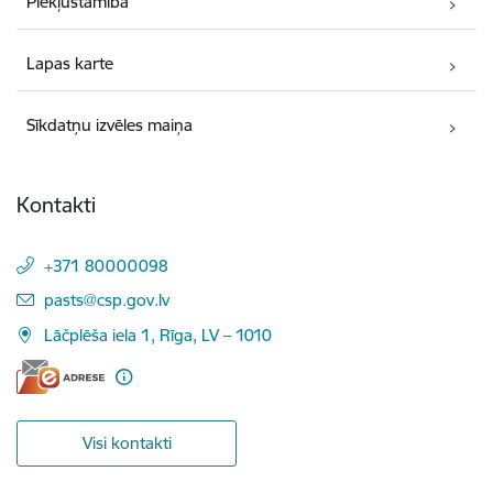
Piekļūstamība
Lapas karte
Sīkdatņu izvēles maiņa
Kontakti
+371 80000098
E-pasts:
pasts@csp.gov.lv
Lāčplēša iela 1, Rīga, LV – 1010
Visi kontakti