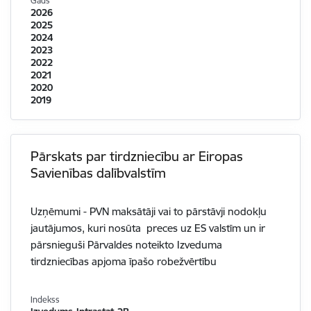
Gads
2026
2025
2024
2023
2022
2021
2020
2019
Pārskats par tirdzniecību ar Eiropas
Savienības dalībvalstīm
Uzņēmumi - PVN maksātāji vai to pārstāvji nodokļu
jautājumos, kuri nosūta preces uz ES valstīm un ir
pārsnieguši Pārvaldes noteikto Izveduma
tirdzniecības apjoma īpašo robežvērtību
Indekss