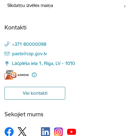
Sīkdatņu izvēles maiņa
Kontakti
+371 80000098
E-pasts:
pasts@csp.gov.lv
Lāčplēša iela 1, Rīga, LV – 1010
Visi kontakti
Sekojiet mums