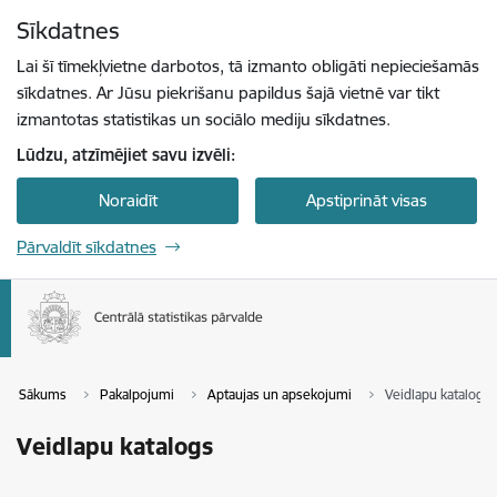
Pāriet uz lapas saturu
Sīkdatnes
Spied
lai meklētu
Enter
Lai šī tīmekļvietne darbotos, tā izmanto obligāti nepieciešamās
sīkdatnes. Ar Jūsu piekrišanu papildus šajā vietnē var tikt
izmantotas statistikas un sociālo mediju sīkdatnes.
Lūdzu, atzīmējiet savu izvēli:
Noraidīt
Apstiprināt visas
Pārvaldīt sīkdatnes
Sākums
Pakalpojumi
Aptaujas un apsekojumi
Veidlapu katalogs
Veidlapu katalogs