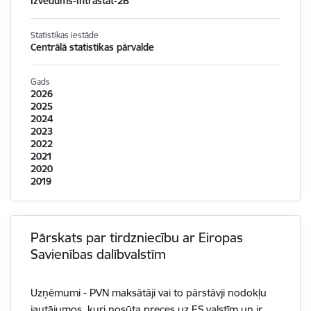
Izvedums-Intrastat-2B
Statistikas iestāde
Centrālā statistikas pārvalde
Gads
2026
2025
2024
2023
2022
2021
2020
2019
Pārskats par tirdzniecību ar Eiropas
Savienības dalībvalstīm
Uzņēmumi - PVN maksātāji vai to pārstāvji nodokļu
jautājumos, kuri nosūta preces uz ES valstīm un ir