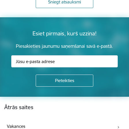
Sniegt atsauksmi
Esiet pirmais, kurš uzzina!
Piesakieties jaunumu saņemšanai savā e-pastā.
Kājene
Ātrās saites
Vakances