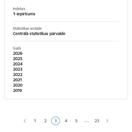
Indekss
1-iepirkums
Statistikas iestāde
Centrālā statistikas pārvalde
Gads
2026
2025
2024
2023
2022
2021
2020
2019
Lapošana
…
1
2
3
4
5
23
Lapa
Lapa
Pašreizējā lapa
Lapa
Lapa