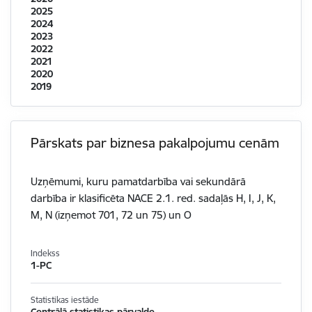
2025
2024
2023
2022
2021
2020
2019
Pārskats par biznesa pakalpojumu cenām
Uzņēmumi, kuru pamatdarbība vai sekundārā
darbība ir klasificēta NACE 2.1. red. sadaļās H, I, J, K,
M, N (izņemot 701, 72 un 75) un O
Indekss
1-PC
Statistikas iestāde