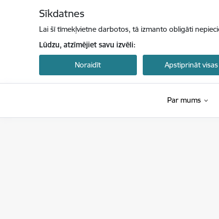
Pāriet uz lapas saturu
Sīkdatnes
Lai šī tīmekļvietne darbotos, tā izmanto obligāti nepiec
Lūdzu, atzīmējiet savu izvēli:
Noraidīt
Apstiprināt visas
Par mums
Centrālā statistikas pārvalde