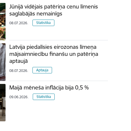
Jūnijā vidējais patēriņa cenu līmenis
saglabājās nemainīgs
Statistika
08.07.2026.
Latvija piedalīsies eirozonas līmeņa
mājsaimniecību finanšu un patēriņa
aptaujā
Aptauja
08.07.2026.
Maijā mēneša inflācija bija 0,5 %
Statistika
09.06.2026.