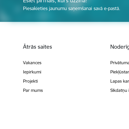
Esiet pirmais, kurš uzzina!
Piesakieties jaunumu saņemšanai savā e-pastā.
Kājene
Ātrās saites
Noderīg
Vakances
Privātuma
Iepirkumi
Piekļūsta
Projekti
Lapas kar
Par mums
Sīkdatņu 