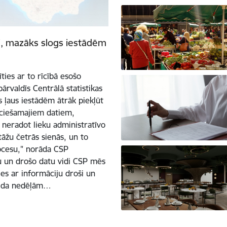
, mazāks slogs iestādēm
ties ar to rīcībā esošo
ārvaldīs Centrālā statistikas
s ļaus iestādēm ātrāk piekļūt
eciešamajiem datiem,
 neradot lieku administratīvo
stāžu četrās sienās, un to
ocesu," norāda CSP
u un drošo datu vidi CSP mēs
ies ar informāciju droši un
gaida nedēļām…