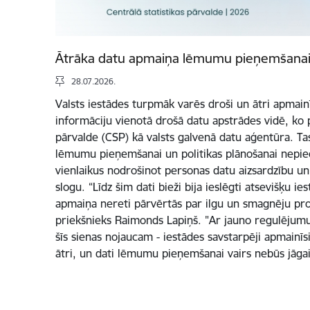
Ātrāka datu apmaiņa lēmumu pieņemšanai
28.07.2026.
Valsts iestādes turpmāk varēs droši un ātri apmainī
informāciju vienotā drošā datu apstrādes vidē, ko p
pārvalde (CSP) kā valsts galvenā datu aģentūra. Ta
lēmumu pieņemšanai un politikas plānošanai nepi
vienlaikus nodrošinot personas datu aizsardzību un
slogu. “Līdz šim dati bieži bija ieslēgti atsevišķu ie
apmaiņa nereti pārvērtās par ilgu un smagnēju pr
priekšnieks Raimonds Lapiņš. "Ar jauno regulējum
šīs sienas nojaucam - iestādes savstarpēji apmainīs
ātri, un dati lēmumu pieņemšanai vairs nebūs jā