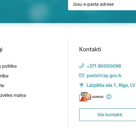
i
Kontakti
 politika
+371 80000098
E-pasts:
pasts@csp.gov.lv
mība
Lāčplēša iela 1, Rīga, LV
te
izvēles maiņa
Visi kontakti