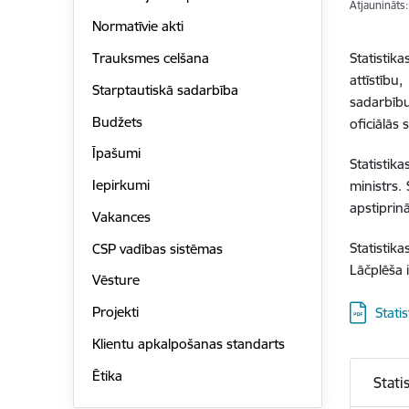
Atjaunināts
Normatīvie akti
Statistik
Trauksmes celšana
attīstību
Starptautiskā sadarbība
sadarbību
Budžets
oficiālās
Īpašumi
Statistik
Iepirkumi
ministrs.
apstiprinā
Vakances
Statistik
CSP vadības sistēmas
Lāčplēša i
Vēsture
Lejupielā
Projekti
Stati
Klientu apkalpošanas standarts
Ētika
Stat