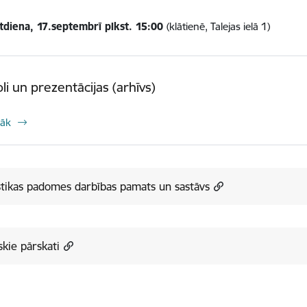
tdiena, 17.septembrī plkst. 15:00
(klātienē, Talejas ielā 1)
li un prezentācijas (arhīvs)
rāk
stikas padomes darbības pamats un sastāvs
skie pārskati