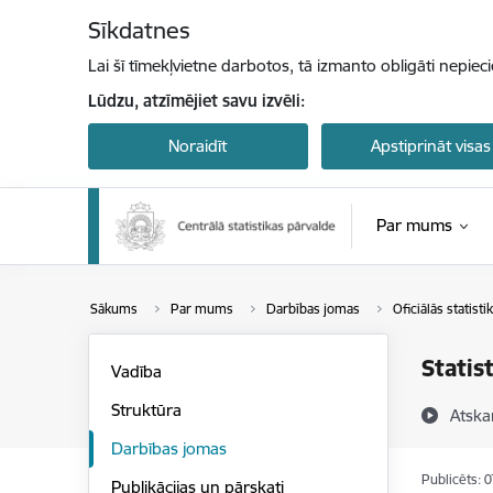
Pāriet uz lapas saturu
Sīkdatnes
Lai šī tīmekļvietne darbotos, tā izmanto obligāti nepiec
Lūdzu, atzīmējiet savu izvēli:
Noraidīt
Apstiprināt visas
Par mums
Sākums
Par mums
Darbības jomas
Oficiālās statist
Statis
Vadība
Struktūra
Atska
Darbības jomas
Publicēts: 
Publikācijas un pārskati