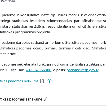
: 25.07.2026.
as padome ir konsultatīva institūcija, kuras mērķis ir veicināt ofic
, sniegt statistikas iestādēm rekomendācijas par oficiālās stati
 starp statistikas iestādēm, respondentiem un oficiālās statistikas
 statistikas programmas projektu.
as padome darbojas saskaņā ar nolikumu.Statistikas padomes nol
 Statistikas padomes locekļu pilnvaru termiņš ir četri gadi. Stati
t atkārtoti.
as padomes sekretariāta funkcijas nodrošina Centrālā statistikas pār
ela 1, Rīga. Tālr.
+371 67366988
, e-pasts:
padome@csp.gov.lv
.
dēt:
stikas padomes nolikums
istikas padomes sanāksme