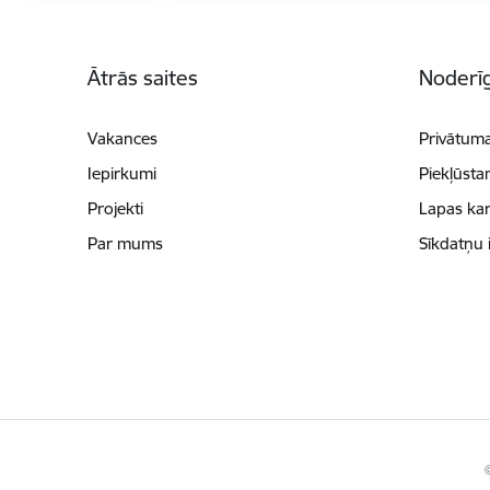
Kājene
Ātrās saites
Noderīg
Vakances
Privātuma
Iepirkumi
Piekļūsta
Projekti
Lapas kar
Par mums
Sīkdatņu 
©