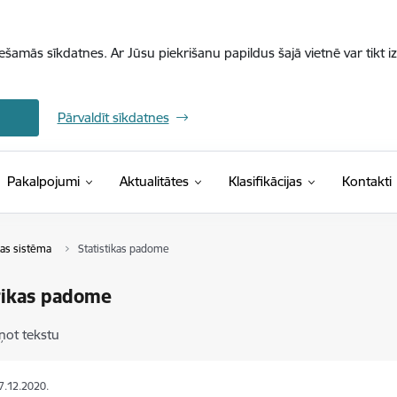
iešamās sīkdatnes. Ar Jūsu piekrišanu papildus šajā vietnē var tikt i
Pārvaldīt sīkdatnes
(Ārējā saite)
Pakalpojumi
Aktualitātes
Klasifikācijas
Kontakti
ikas sistēma
Statistikas padome
tikas padome
ņot tekstu
07.12.2020.