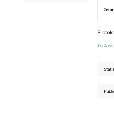
Cetur
Protoko
Skatīt vai
Stati
Publi