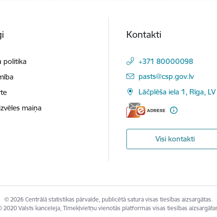
i
Kontakti
 politika
+371 80000098
E-pasts:
pasts@csp.gov.lv
mība
Lāčplēša iela 1, Rīga, LV
te
izvēles maiņa
Visi kontakti
© 2026 Centrālā statistikas pārvalde, publicētā satura visas tiesības aizsargātas.
 2020 Valsts kanceleja, Tīmekļvietņu vienotās platformas visas tiesības aizsargāta