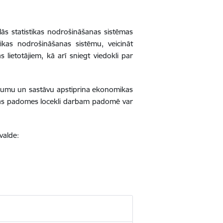
iālās statistikas nodrošināšanas sistēmas
stikas nodrošināšanas sistēmu, veicināt
 lietotājiem, kā arī sniegt viedokli par
ikumu un sastāvu apstiprina ekonomikas
stikas padomes locekli darbam padomē var
valde: