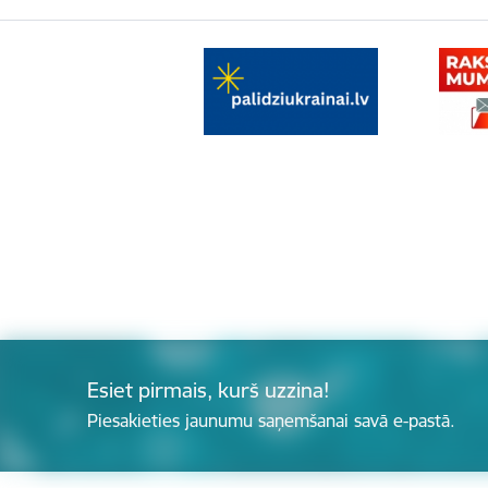
Esiet pirmais, kurš uzzina!
Piesakieties jaunumu saņemšanai savā e-pastā.