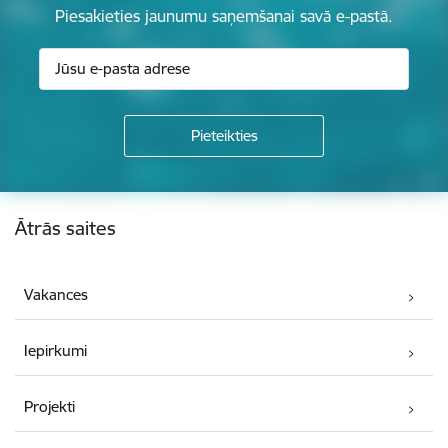
Piesakieties jaunumu saņemšanai savā e-pastā.
Kājene
Ātrās saites
Vakances
Iepirkumi
Projekti