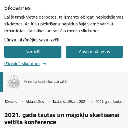
Pāriet uz lapas saturu
Sīkdatnes
Spied
lai meklētu
Enter
Lai šī tīmekļvietne darbotos, tā izmanto obligāti nepieciešamās
sīkdatnes. Ar Jūsu piekrišanu papildus šajā vietnē var tikt
izmantotas statistikas un sociālo mediju sīkdatnes.
Lūdzu, atzīmējiet savu izvēli:
Noraidīt
Apstiprināt visas
Pārvaldīt sīkdatnes
Sākums
Aktualitātes
Tautas skaitīšana 2021
2021. gada tautas un 
2021. gada tautas un mājokļu skaitīšanai
veltīta konference