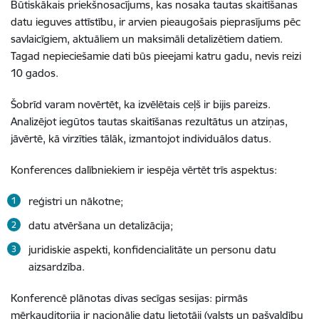
Būtiskākais priekšnosacījums, kas nosaka tautas skaitīšanas
datu ieguves attīstību, ir arvien pieaugošais pieprasījums pēc
savlaicīgiem, aktuāliem un maksimāli detalizētiem datiem.
Tagad nepieciešamie dati būs pieejami katru gadu, nevis reizi
10 gados.
Šobrīd varam novērtēt, ka izvēlētais ceļš ir bijis pareizs.
Analizējot iegūtos tautas skaitīšanas rezultātus un atziņas,
jāvērtē, kā virzīties tālāk, izmantojot individuālos datus.
Konferences dalībniekiem ir iespēja vērtēt trīs aspektus:
reģistri un nākotne;
datu atvēršana un detalizācija;
juridiskie aspekti, konfidencialitāte un personu datu
aizsardzība.
Konferencē plānotas divas secīgas sesijas: pirmās
mērķauditorija ir nacionālie datu lietotāji (valsts un pašvaldību