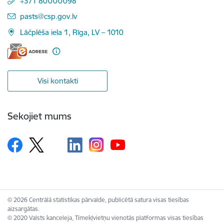
+371 80000098
E-pasts:
pasts@csp.gov.lv
Lāčplēša iela 1, Rīga, LV – 1010
Visi kontakti
Sekojiet mums
© 2026 Centrālā statistikas pārvalde, publicētā satura visas tiesības
aizsargātas.
© 2020 Valsts kanceleja, Tīmekļvietņu vienotās platformas visas tiesības