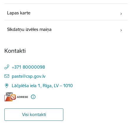
Lapas karte
Sīkdatņu izvēles maiņa
Kontakti
+371 80000098
E-pasts:
pasts@csp.gov.lv
Lāčplēša iela 1, Rīga, LV – 1010
Visi kontakti