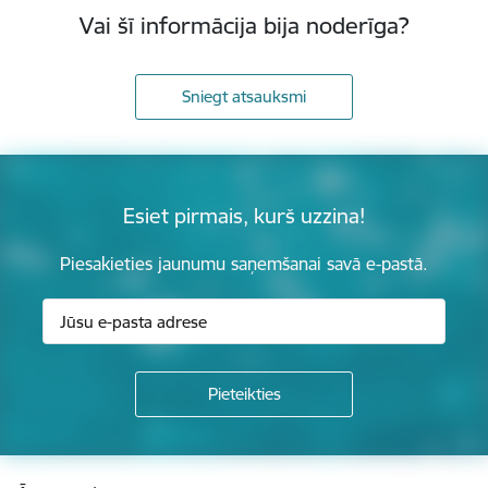
Vai šī informācija bija noderīga?
Sniegt atsauksmi
Esiet pirmais, kurš uzzina!
Piesakieties jaunumu saņemšanai savā e-pastā.
Kājene