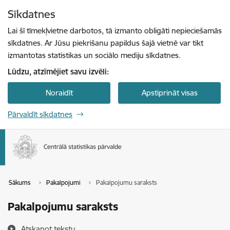
Pāriet uz lapas saturu
Sīkdatnes
Spied
lai meklētu
Enter
Lai šī tīmekļvietne darbotos, tā izmanto obligāti nepieciešamās
sīkdatnes. Ar Jūsu piekrišanu papildus šajā vietnē var tikt
izmantotas statistikas un sociālo mediju sīkdatnes.
Lūdzu, atzīmējiet savu izvēli:
Noraidīt
Apstiprināt visas
Pārvaldīt sīkdatnes
Sākums
Pakalpojumi
Pakalpojumu saraksts
Pakalpojumu saraksts
Atskaņot tekstu