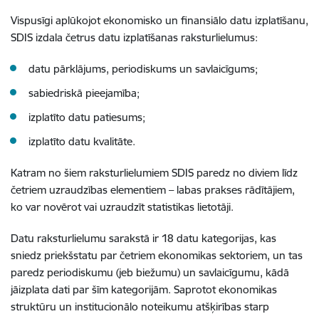
Vispusīgi aplūkojot ekonomisko un finansiālo datu izplatīšanu,
SDIS izdala četrus datu izplatīšanas raksturlielumus:
datu pārklājums, periodiskums un savlaicīgums;
sabiedriskā pieejamība;
izplatīto datu patiesums;
izplatīto datu kvalitāte.
Katram no šiem raksturlielumiem SDIS paredz no diviem līdz
četriem uzraudzības elementiem – labas prakses rādītājiem,
ko var novērot vai uzraudzīt statistikas lietotāji.
Datu raksturlielumu sarakstā ir 18 datu kategorijas, kas
sniedz priekšstatu par četriem ekonomikas sektoriem, un tas
paredz periodiskumu (jeb biežumu) un savlaicīgumu, kādā
jāizplata dati par šīm kategorijām. Saprotot ekonomikas
struktūru un institucionālo noteikumu atšķirības starp