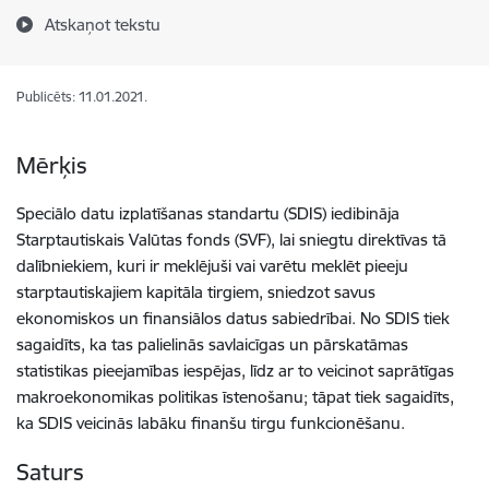
Atskaņot tekstu
Publicēts: 11.01.2021.
Mērķis
Speciālo datu izplatīšanas standartu (SDIS) iedibināja
Starptautiskais Valūtas fonds (SVF), lai sniegtu direktīvas tā
dalībniekiem, kuri ir meklējuši vai varētu meklēt pieeju
starptautiskajiem kapitāla tirgiem, sniedzot savus
ekonomiskos un finansiālos datus sabiedrībai. No SDIS tiek
sagaidīts, ka tas palielinās savlaicīgas un pārskatāmas
statistikas pieejamības iespējas, līdz ar to veicinot saprātīgas
makroekonomikas politikas īstenošanu; tāpat tiek sagaidīts,
ka SDIS veicinās labāku finanšu tirgu funkcionēšanu.
Saturs