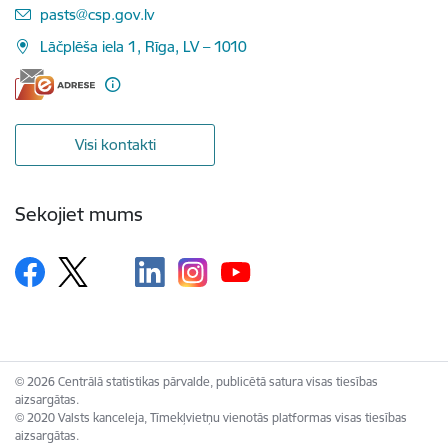
E-pasts:
pasts@csp.gov.lv
Lāčplēša iela 1, Rīga, LV – 1010
Visi kontakti
Sekojiet mums
© 2026 Centrālā statistikas pārvalde, publicētā satura visas tiesības
aizsargātas.
© 2020 Valsts kanceleja, Tīmekļvietņu vienotās platformas visas tiesības
aizsargātas.