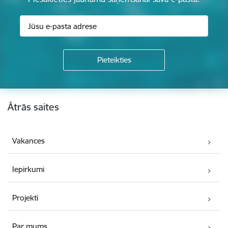
Kājene
Ātrās saites
Vakances
Iepirkumi
Projekti
Par mums