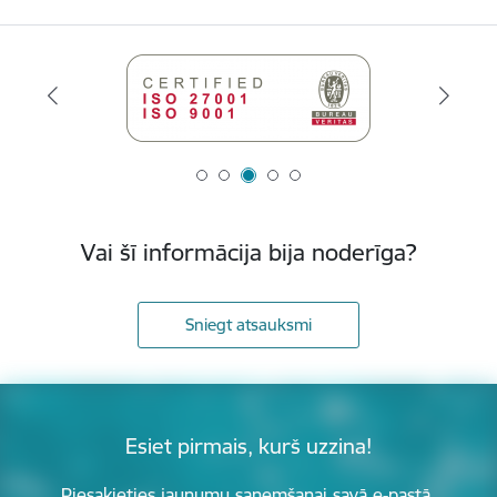
Vai šī informācija bija noderīga?
Sniegt atsauksmi
Esiet pirmais, kurš uzzina!
Piesakieties jaunumu saņemšanai savā e-pastā.