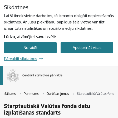
Pāriet uz lapas saturu
Sīkdatnes
Spied
lai meklētu
Enter
Lai šī tīmekļvietne darbotos, tā izmanto obligāti nepieciešamās
sīkdatnes. Ar Jūsu piekrišanu papildus šajā vietnē var tikt
izmantotas statistikas un sociālo mediju sīkdatnes.
Lūdzu, atzīmējiet savu izvēli:
Noraidīt
Apstiprināt visas
Pārvaldīt sīkdatnes
Sākums
Par mums
Darbības jomas
Starptautiskā Valūtas fonda d
Starptautiskā Valūtas fonda datu
izplatīšanas standarts