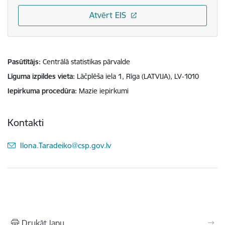
Atvērt EIS
Pasūtītājs
Centrālā statistikas pārvalde
Līguma izpildes vieta
Lāčplēša iela 1, Rīga (LATVIJA), LV-1010
Iepirkuma procedūra
Mazie iepirkumi
Kontakti
E-pasts:
Ilona.Taradeiko@csp.gov.lv
Drukāt lapu