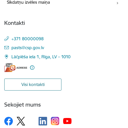
Sīkdatņu izvēles maiņa
Kontakti
+371 80000098
E-pasts:
pasts@csp.gov.lv
Lāčplēša iela 1, Rīga, LV – 1010
Visi kontakti
Sekojiet mums