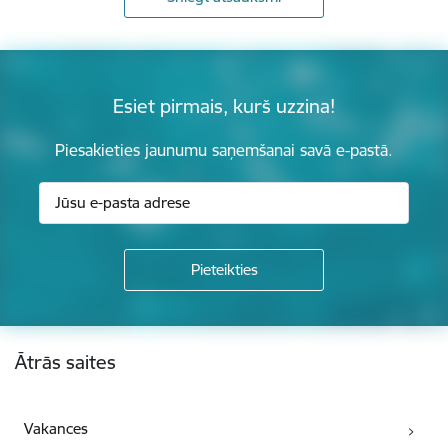
Esiet pirmais, kurš uzzina!
Piesakieties jaunumu saņemšanai savā e-pastā.
Kājene
Ātrās saites
Vakances