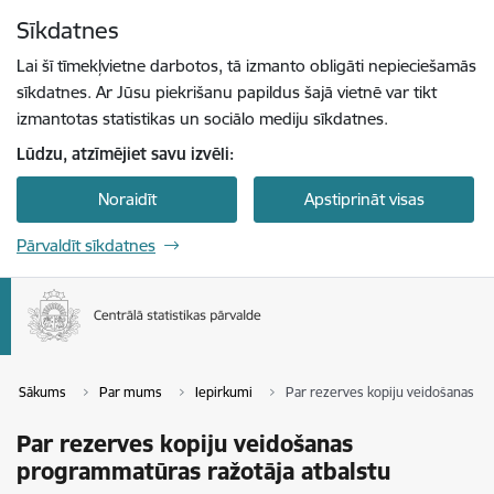
Pāriet uz lapas saturu
Sīkdatnes
Spied
lai meklētu
Enter
Lai šī tīmekļvietne darbotos, tā izmanto obligāti nepieciešamās
sīkdatnes. Ar Jūsu piekrišanu papildus šajā vietnē var tikt
izmantotas statistikas un sociālo mediju sīkdatnes.
Lūdzu, atzīmējiet savu izvēli:
Noraidīt
Apstiprināt visas
Pārvaldīt sīkdatnes
Sākums
Par mums
Iepirkumi
Par rezerves kopiju veidošanas pr
Par rezerves kopiju veidošanas
programmatūras ražotāja atbalstu