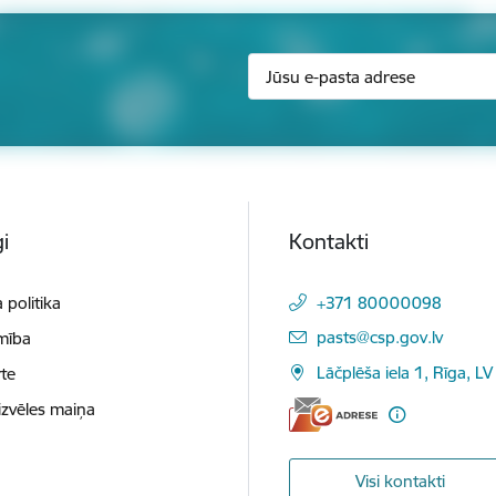
i
Kontakti
 politika
+371 80000098
E-pasts:
pasts@csp.gov.lv
mība
Lāčplēša iela 1, Rīga, LV
te
izvēles maiņa
Visi kontakti