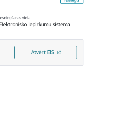
Noslēgts
Iesniegšanas vieta
Elektronisko iepirkumu sistēmā
Atvērt EIS