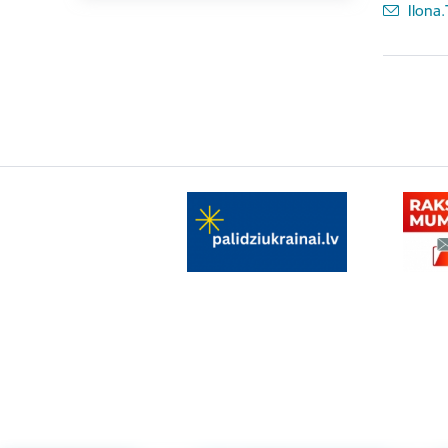
E-pas
Ilona