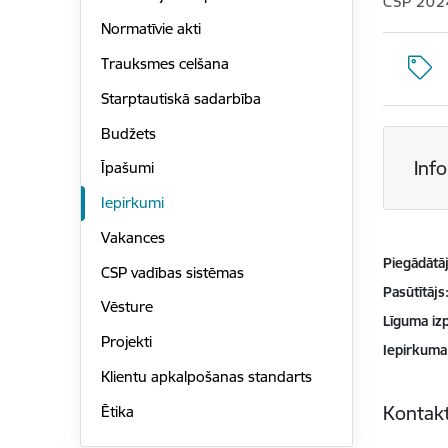
CSP 202
Normatīvie akti
Trauksmes celšana
Starptautiskā sadarbība
Budžets
Inf
Īpašumi
Iepirkumi
Vakances
Piegādātājs
CSP vadības sistēmas
Pasūtītājs
Vēsture
Līguma izp
Projekti
Iepirkuma
Klientu apkalpošanas standarts
Kontakt
Ētika