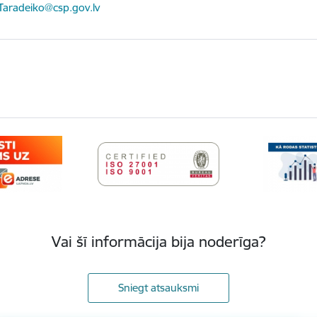
ts:
.Taradeiko@csp.gov.lv
Vai šī informācija bija noderīga?
Sniegt atsauksmi