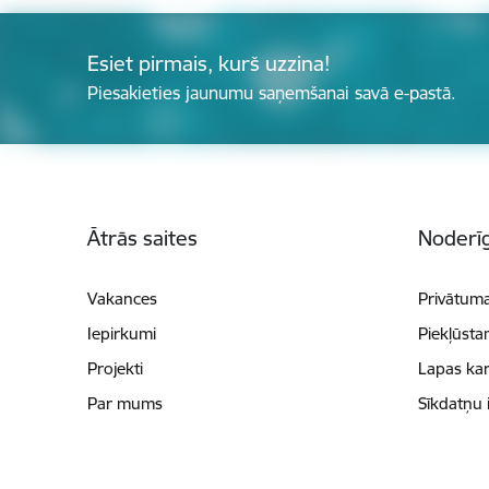
Esiet pirmais, kurš uzzina!
Piesakieties jaunumu saņemšanai savā e-pastā.
Kājene
Ātrās saites
Noderīg
Vakances
Privātuma
Iepirkumi
Piekļūsta
Projekti
Lapas kar
Par mums
Sīkdatņu 