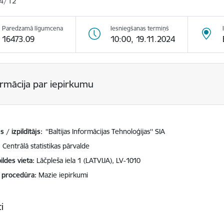
4/12
Paredzamā līgumcena
Iesniegšanas termiņš
16473.09
10:00, 19.11.2024
ormācija par iepirkumu
 / izpildītājs:
''Baltijas Informācijas Tehnoloģijas'' SIA
Centrālā statistikas pārvalde
ildes vieta
Lāčpleša iela 1 (LATVIJA), LV-1010
 procedūra
Mazie iepirkumi
i