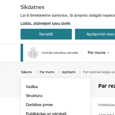
Pāriet uz lapas saturu
Sīkdatnes
Lai šī tīmekļvietne darbotos, tā izmanto obligāti nepiec
Lūdzu, atzīmējiet savu izvēli:
Noraidīt
Apstiprināt visas
Par mums
Sākums
Par mums
Iepirkumi
Par rezerves kopiju v
Par re
Vadība
Struktūra
Darbības jomas
Publikācija
Publikācijas un pārskati