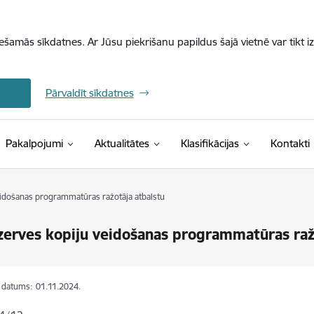
iešamās sīkdatnes. Ar Jūsu piekrišanu papildus šajā vietnē var tikt i
Pārvaldīt sīkdatnes
(Ārējā saite)
Pakalpojumi
Aktualitātes
Klasifikācijas
Kontakti
eidošanas programmatūras ražotāja atbalstu
zerves kopiju veidošanas programmatūras raž
s datums:
01.11.2024.