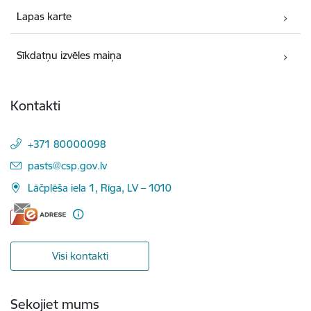
Lapas karte
Sīkdatņu izvēles maiņa
Kontakti
+371 80000098
E-pasts:
pasts@csp.gov.lv
Lāčplēša iela 1, Rīga, LV – 1010
Visi kontakti
Sekojiet mums