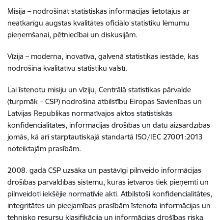
Misija – nodrošināt statistiskās informācijas lietotājus ar
neatkarīgu augstas kvalitātes oficiālo statistiku lēmumu
pieņemšanai, pētniecībai un diskusijām.
Vīzija – moderna, inovatīva, galvenā statistikas iestāde, kas
nodrošina kvalitatīvu statistiku valstī.
Lai īstenotu misiju un vīziju, Centrālā statistikas pārvalde
(turpmāk – CSP) nodrošina atbilstību Eiropas Savienības un
Latvijas Republikas normatīvajos aktos statistiskās
konfidencialitātes, informācijas drošības un datu aizsardzības
jomās, kā arī starptautiskajā standartā ISO/IEC 27001:2013
noteiktajām prasībām.
2008. gadā CSP uzsāka un pastāvīgi pilnveido informācijas
drošības pārvaldības sistēmu, kuras ietvaros tiek pieņemti un
pilnveidoti iekšējie normatīvie akti. Atbilstoši konfidencialitātes,
integritātes un pieejamības prasībām īstenota informācijas un
tehnisko resursu klasifikācija un informācijas drošības riska