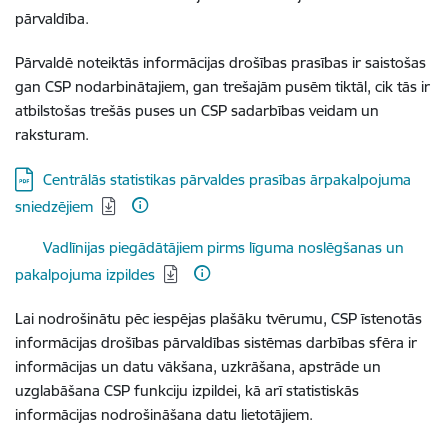
pārvaldība.
Pārvaldē noteiktās informācijas drošības prasības ir saistošas
gan CSP nodarbinātajiem, gan trešajām pusēm tiktāl, cik tās ir
atbilstošas trešās puses un CSP sadarbības veidam un
raksturam.
Lejupielādēt:
Centrālās statistikas pārvaldes prasības ārpakalpojuma
sniedzējiem
Lejupielādēt:
Vadlīnijas piegādātājiem pirms līguma noslēgšanas un
pakalpojuma izpildes
Lai nodrošinātu pēc iespējas plašāku tvērumu, CSP īstenotās
informācijas drošības pārvaldības sistēmas darbības sfēra ir
informācijas un datu vākšana, uzkrāšana, apstrāde un
uzglabāšana CSP funkciju izpildei, kā arī statistiskās
informācijas nodrošināšana datu lietotājiem.