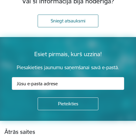
Vai šī informācija bija noderīga?
Sniegt atsauksmi
Esiet pirmais, kurš uzzina!
Piesakieties jaunumu saņemšanai savā e-pastā.
Kājene
Ātrās saites