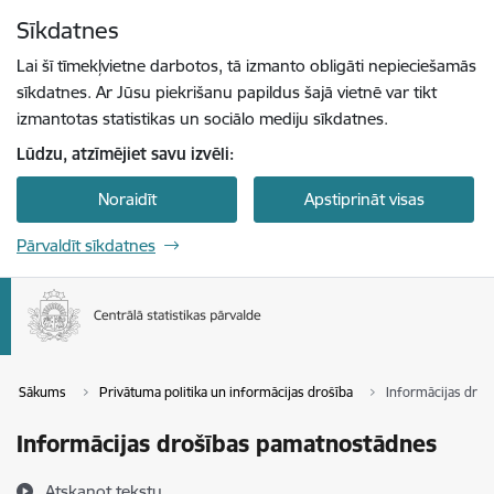
Pāriet uz lapas saturu
Sīkdatnes
Spied
lai meklētu
Enter
Lai šī tīmekļvietne darbotos, tā izmanto obligāti nepieciešamās
sīkdatnes. Ar Jūsu piekrišanu papildus šajā vietnē var tikt
izmantotas statistikas un sociālo mediju sīkdatnes.
Lūdzu, atzīmējiet savu izvēli:
Noraidīt
Apstiprināt visas
Pārvaldīt sīkdatnes
Sākums
Privātuma politika un informācijas drošība
Informācijas dro
Informācijas drošības pamatnostādnes
Atskaņot tekstu