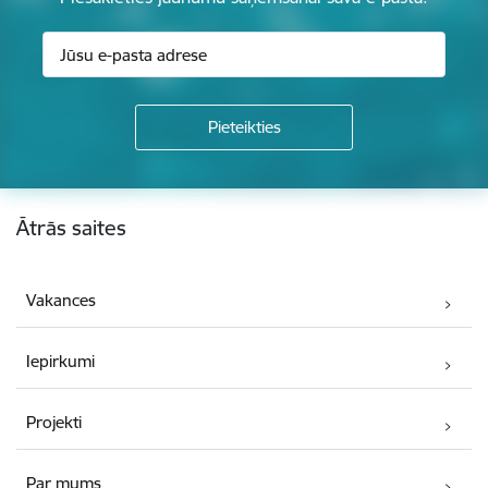
Kājene
Ātrās saites
Vakances
Iepirkumi
Projekti
Par mums