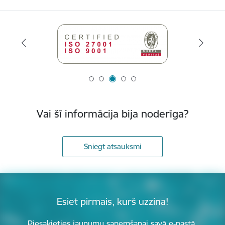
Vai šī informācija bija noderīga?
Sniegt atsauksmi
Esiet pirmais, kurš uzzina!
Piesakieties jaunumu saņemšanai savā e-pastā.