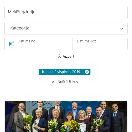
Meklēt galeriju
Kategorija
Datums no
Datums līdz
Aizvērt
Konsultē vispirms 2019
Notīrīt filtrus