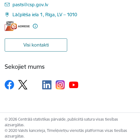
E-pasts:
pasts@csp.gov.lv
Lāčplēša iela 1, Rīga, LV – 1010
Visi kontakti
Sekojiet mums
© 2026 Centrālā statistikas pārvalde, publicētā satura visas tiesības
aizsargātas.
© 2020 Valsts kanceleja, Tīmekļvietņu vienotās platformas visas tiesības
aizsargātas.