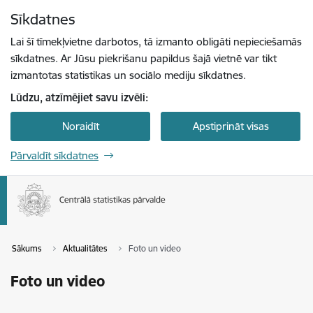
Pāriet uz lapas saturu
Sīkdatnes
Spied
lai meklētu
Enter
Lai šī tīmekļvietne darbotos, tā izmanto obligāti nepieciešamās
sīkdatnes. Ar Jūsu piekrišanu papildus šajā vietnē var tikt
izmantotas statistikas un sociālo mediju sīkdatnes.
Lūdzu, atzīmējiet savu izvēli:
Noraidīt
Apstiprināt visas
Pārvaldīt sīkdatnes
Sākums
Aktualitātes
Foto un video
Foto un video