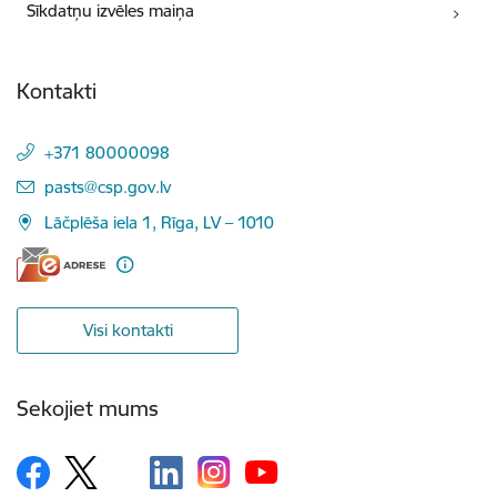
Sīkdatņu izvēles maiņa
Kontakti
+371 80000098
E-pasts:
pasts@csp.gov.lv
Lāčplēša iela 1, Rīga, LV – 1010
Visi kontakti
Sekojiet mums