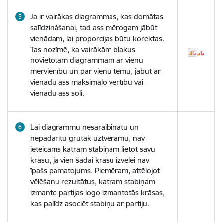
Ja ir vairākas diagrammas, kas domātas
salīdzināšanai, tad ass mērogam jābūt
vienādam, lai proporcijas būtu korektas.
Tas nozīmē, ka vairākām blakus
novietotām diagrammām ar vienu
mērvienību un par vienu tēmu, jābūt ar
vienādu ass maksimālo vērtību vai
vienādu ass soli.
Lai diagrammu nesaraibinātu un
nepadarītu grūtāk uztveramu, nav
ieteicams katram stabiņam lietot savu
krāsu, ja vien šādai krāsu izvēlei nav
īpašs pamatojums. Piemēram, attēlojot
vēlēšanu rezultātus, katram stabiņam
izmanto partijas logo izmantotās krāsas,
kas palīdz asociēt stabiņu ar partiju.