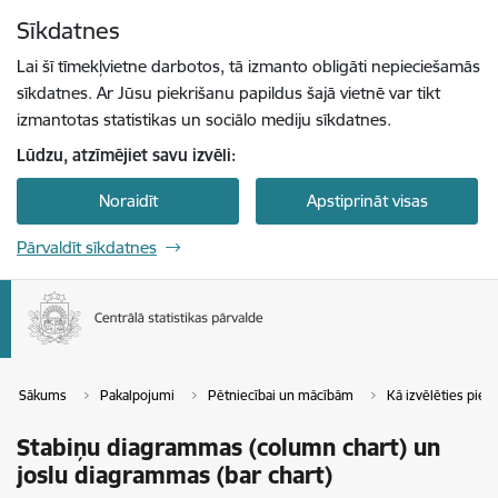
Pāriet uz lapas saturu
Sīkdatnes
Spied
lai meklētu
Enter
Lai šī tīmekļvietne darbotos, tā izmanto obligāti nepieciešamās
sīkdatnes. Ar Jūsu piekrišanu papildus šajā vietnē var tikt
izmantotas statistikas un sociālo mediju sīkdatnes.
Lūdzu, atzīmējiet savu izvēli:
Noraidīt
Apstiprināt visas
Pārvaldīt sīkdatnes
Sākums
Pakalpojumi
Pētniecībai un mācībām
Kā izvēlēties piem
Stabiņu diagrammas (column chart) un
joslu diagrammas (bar chart)