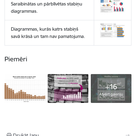
Saraibinātas un pārblīvētas stabiņu
diagrammas.
Diagrammas, kurās katrs stabiņš
savā krāsā un tam nav pamatojuma.
Piemēri
+16
Atvērt galeriju
Drukāt lapu