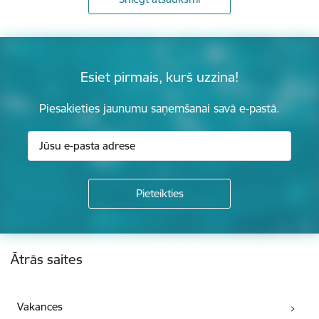
Esiet pirmais, kurš uzzina!
Piesakieties jaunumu saņemšanai savā e-pastā.
Kājene
Ātrās saites
Vakances