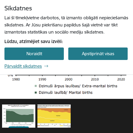
Pāriet uz lapas saturu
Sīkdatnes
1 / 2
Spied
lai meklētu
Enter
Lai šī tīmekļvietne darbotos, tā izmanto obligāti nepieciešamās
sīkdatnes. Ar Jūsu piekrišanu papildus šajā vietnē var tikt
izmantotas statistikas un sociālo mediju sīkdatnes.
Lūdzu, atzīmējiet savu izvēli:
Noraidīt
Apstiprināt visas
Pārvaldīt sīkdatnes