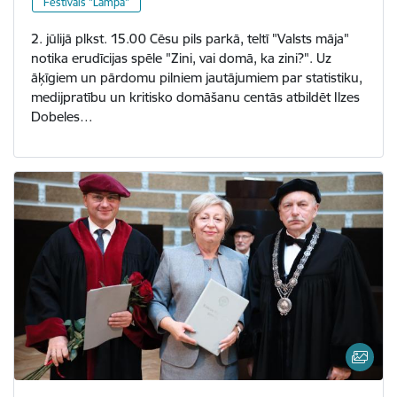
Festivāls "Lampa"
2. jūlijā plkst. 15.00 Cēsu pils parkā, teltī "Valsts māja"
notika erudīcijas spēle "Zini, vai domā, ka zini?". Uz
āķīgiem un pārdomu pilniem jautājumiem par statistiku,
medijpratību un kritisko domāšanu centās atbildēt Ilzes
Dobeles…