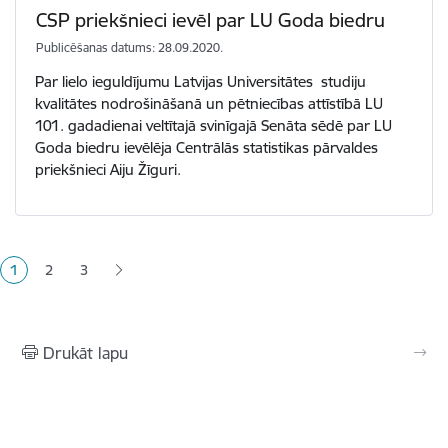
CSP priekšnieci ievēl par LU Goda biedru
Publicēšanas datums: 28.09.2020.
Par lielo ieguldījumu Latvijas Universitātes studiju
kvalitātes nodrošināšanā un pētniecības attīstībā LU
101. gadadienai veltītajā svinīgajā Senāta sēdē par LU
Goda biedru ievēlēja Centrālās statistikas pārvaldes
priekšnieci Aiju Žīguri.
Lapošana
1
2
3
Pašreizējā lapa
Lapa
Lapa
Drukāt lapu