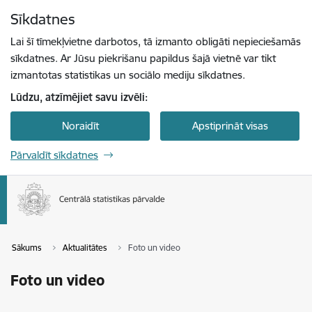
Pāriet uz lapas saturu
Sīkdatnes
Spied
lai meklētu
Enter
Lai šī tīmekļvietne darbotos, tā izmanto obligāti nepieciešamās
sīkdatnes. Ar Jūsu piekrišanu papildus šajā vietnē var tikt
izmantotas statistikas un sociālo mediju sīkdatnes.
Lūdzu, atzīmējiet savu izvēli:
Noraidīt
Apstiprināt visas
Pārvaldīt sīkdatnes
Sākums
Aktualitātes
Foto un video
Foto un video