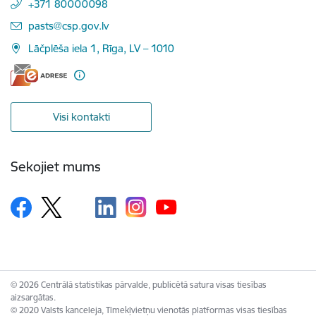
+371 80000098
E-pasts:
pasts@csp.gov.lv
Lāčplēša iela 1, Rīga, LV – 1010
Visi kontakti
Sekojiet mums
© 2026 Centrālā statistikas pārvalde, publicētā satura visas tiesības
aizsargātas.
© 2020 Valsts kanceleja, Tīmekļvietņu vienotās platformas visas tiesības