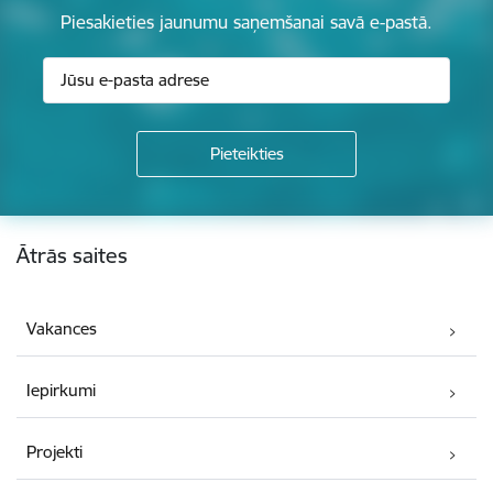
Piesakieties jaunumu saņemšanai savā e-pastā.
Kājene
Ātrās saites
Vakances
Iepirkumi
Projekti