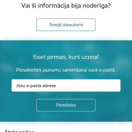
Vai šī informācija bija noderīga?
Sniegt atsauksmi
Esiet pirmais, kurš uzzina!
Piesakieties jaunumu saņemšanai savā e-pastā.
Kājene