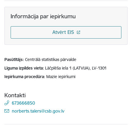
Informācija par iepirkumu
Atvērt EIS
Pasūtītājs
Centrālā statistikas pārvalde
Līguma izpildes vieta
Lāčplēša iela 1 (LATVIJA), LV-1301
Iepirkuma procedūra
Mazie iepirkumi
Kontakti
673666850
E-pasts:
norberts.talers@csb.gov.lv