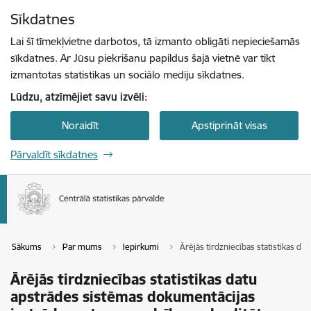
Pāriet uz lapas saturu
Sīkdatnes
Spied
lai meklētu
Enter
Lai šī tīmekļvietne darbotos, tā izmanto obligāti nepieciešamās
sīkdatnes. Ar Jūsu piekrišanu papildus šajā vietnē var tikt
izmantotas statistikas un sociālo mediju sīkdatnes.
Lūdzu, atzīmējiet savu izvēli:
Noraidīt
Apstiprināt visas
Pārvaldīt sīkdatnes
Sākums
Par mums
Iepirkumi
Ārējās tirdzniecības statistikas d
Ārējās tirdzniecības statistikas datu
apstrādes sistēmas dokumentācijas