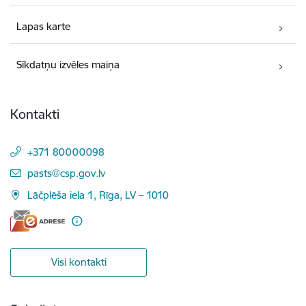
Lapas karte
Sīkdatņu izvēles maiņa
Kontakti
+371 80000098
E-pasts:
pasts@csp.gov.lv
Lāčplēša iela 1, Rīga, LV – 1010
Visi kontakti