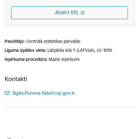
Atvērt EIS
Pasūtītājs
Centrālā statistikas pārvalde
Līguma izpildes vieta
Lāčplēša ielā 1 (LATVIJA), LV-1010
Iepirkuma procedūra
Mazie iepirkumi
Kontakti
E-pasts:
Sigita.Purona-Sida@csp.gov.lv