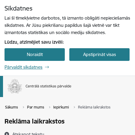
Pāriet uz lapas saturu
Sīkdatnes
Spied
lai meklētu
Enter
Lai šī tīmekļvietne darbotos, tā izmanto obligāti nepieciešamās
sīkdatnes. Ar Jūsu piekrišanu papildus šajā vietnē var tikt
izmantotas statistikas un sociālo mediju sīkdatnes.
Lūdzu, atzīmējiet savu izvēli:
Noraidīt
Apstiprināt visas
Pārvaldīt sīkdatnes
Sākums
Par mums
Iepirkumi
Reklāma laikrakstos
Reklāma laikrakstos
Atskaņot tekstu