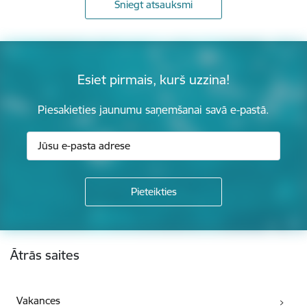
Sniegt atsauksmi
Esiet pirmais, kurš uzzina!
Piesakieties jaunumu saņemšanai savā e-pastā.
Kājene
Ātrās saites
Vakances