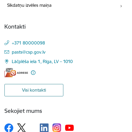
Sīkdatņu izvēles maiņa
Kontakti
+371 80000098
E-pasts:
pasts@csp.gov.lv
Lāčplēša iela 1, Rīga, LV – 1010
Visi kontakti
Sekojiet mums