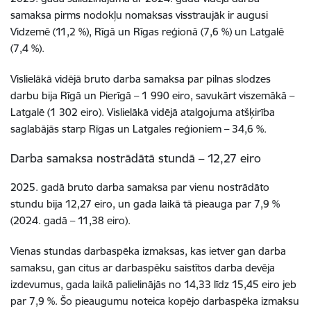
samaksa pirms nodokļu nomaksas visstraujāk ir augusi
Vidzemē (11,2 %), Rīgā un Rīgas reģionā (7,6 %) un Latgalē
(7,4 %).
Vislielākā vidējā bruto darba samaksa par pilnas slodzes
darbu bija Rīgā un Pierīgā – 1 990 eiro, savukārt viszemākā –
Latgalē (1 302 eiro). Vislielākā vidējā atalgojuma atšķirība
saglabājās starp Rīgas un Latgales reģioniem – 34,6 %.
Darba samaksa nostrādātā stundā – 12,27 eiro
2025. gadā bruto darba samaksa par vienu nostrādāto
stundu bija 12,27 eiro, un gada laikā tā pieauga par 7,9 %
(2024. gadā – 11,38 eiro).
Vienas stundas darbaspēka izmaksas, kas ietver gan darba
samaksu, gan citus ar darbaspēku saistītos darba devēja
izdevumus, gada laikā palielinājās no 14,33 līdz 15,45 eiro jeb
par 7,9 %. Šo pieaugumu noteica kopējo darbaspēka izmaksu