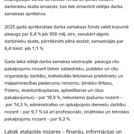
darbinieku skaita izmaiņās, kas tiek izmantoti vidējās darba
samaksas aprēķinos.
2025.gadā aprēķinātais darba samaksas fonds valstī kopumā
pieauga par 6,4 % jeb 956 milj. eiro, savukārt algoto
darbinieku skaits, pārrēķināts pilnā slodzē, samazinājās par
8,4 tūkst. jeb 1,1 %.
Gada laikā vidējā darba samaksa visstraujāk pieauga citu
pakalpojumu nozarē (ietver sabiedrisko, publisko un citu
organizāciju darbību, individuālās lietošanas priekšmetu un
mājsaimniecības piederumu remontu, ķīmisko tīrītavu,
frizieru, skaistumkopšanas, apbedīšanas un citus
pakalpojumus) – par 18,9 %, nekustamo īpašumu nozarē –
par 14,3 %, administratīvo un apkalpojošo dienestu darbību
nozarē – par 9,7 % kā arī profesionālo, zinātnisko un tehnisko
pakalpojumu nozarē – par 9,2 %.
Labāk atalgotās nozares – finanšu, informācijas un