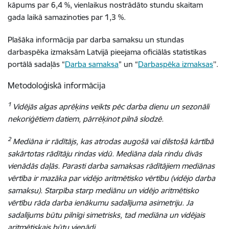
kāpums par 6,4 %, vienlaikus nostrādāto stundu skaitam
gada laikā samazinoties par 1,3 %.
Plašāka informācija par darba samaksu un stundas
darbaspēka izmaksām Latvijā pieejama oficiālās statistikas
portālā sadaļās
“
Darba samaksa
” un “
Darbaspēka izmaksas
’’.
Metodoloģiskā informācija
1
Vidējās algas aprēķins veikts pēc darba dienu un sezonāli
nekoriģētiem datiem, pārrēķinot pilnā slodzē.
2
Mediāna ir rādītājs, kas atrodas augošā vai dilstošā kārtībā
sakārtotas rādītāju rindas vidū. Mediāna dala rindu divās
vienādās daļās. Parasti darba samaksas rādītājiem mediānas
vērtība ir mazāka par vidējo aritmētisko vērtību (vidējo darba
samaksu). Starpība starp mediānu un vidējo aritmētisko
vērtību rāda darba ienākumu sadalījuma asimetriju. Ja
sadalījums būtu pilnīgi simetrisks, tad mediāna un vidējais
aritmētiskais būtu vienādi.