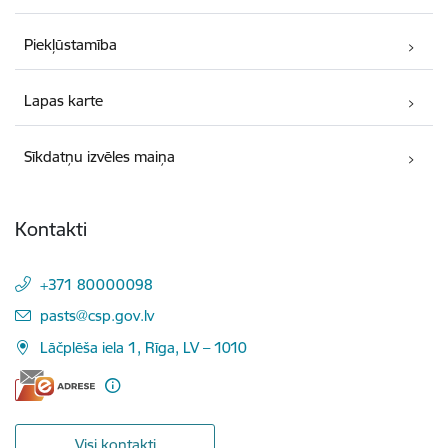
Piekļūstamība
Lapas karte
Sīkdatņu izvēles maiņa
Kontakti
+371 80000098
E-pasts:
pasts@csp.gov.lv
Lāčplēša iela 1, Rīga, LV – 1010
Visi kontakti