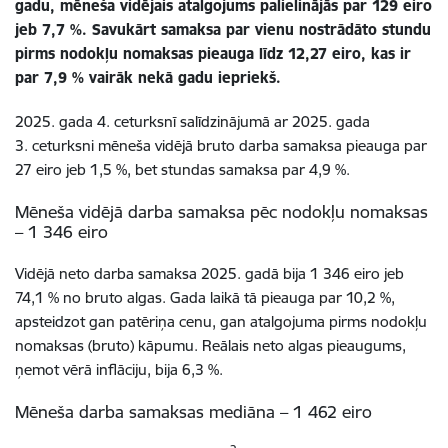
gadu, mēneša vidējais atalgojums palielinājās par 129 eiro
jeb 7,7 %. Savukārt samaksa par vienu nostrādāto stundu
pirms nodokļu nomaksas pieauga līdz 12,27 eiro, kas ir
par 7,9 % vairāk nekā gadu iepriekš.
2025. gada 4. ceturksnī salīdzinājumā ar 2025. gada
3. ceturksni mēneša vidējā bruto darba samaksa pieauga par
27 eiro jeb 1,5 %, bet stundas samaksa par 4,9 %.
Mēneša vidējā darba samaksa pēc nodokļu nomaksas
– 1 346 eiro
Vidējā neto darba samaksa 2025. gadā bija 1 346 eiro jeb
74,1 % no bruto algas. Gada laikā tā pieauga par 10,2 %,
apsteidzot gan patēriņa cenu, gan atalgojuma pirms nodokļu
nomaksas (bruto) kāpumu. Reālais neto algas pieaugums,
ņemot vērā inflāciju, bija 6,3 %.
Mēneša darba samaksas mediāna – 1 462 eiro