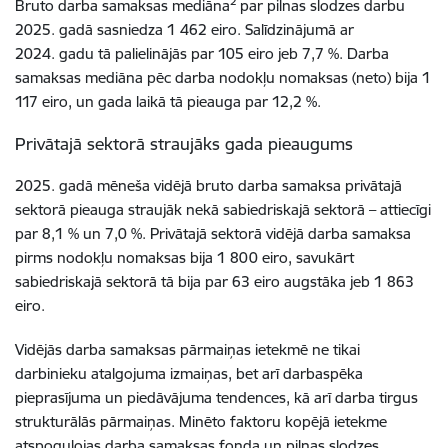
2
Bruto darba samaksas mediāna
par pilnas slodzes darbu
2025. gadā sasniedza 1 462 eiro. Salīdzinājumā ar
2024. gadu tā palielinājās par 105 eiro jeb 7,7 %. Darba
samaksas mediāna pēc darba nodokļu nomaksas (neto) bija 1
117 eiro, un gada laikā tā pieauga par 12,2 %.
Privātajā sektorā straujāks gada pieaugums
2025. gadā mēneša vidējā bruto darba samaksa privātajā
sektorā pieauga straujāk nekā sabiedriskajā sektorā – attiecīgi
par 8,1 % un 7,0 %. Privātajā sektorā vidējā darba samaksa
pirms nodokļu nomaksas bija 1 800 eiro, savukārt
sabiedriskajā sektorā tā bija par 63 eiro augstāka jeb 1 863
eiro.
Vidējās darba samaksas pārmaiņas ietekmē ne tikai
darbinieku atalgojuma izmaiņas, bet arī darbaspēka
pieprasījuma un piedāvājuma tendences, kā arī darba tirgus
strukturālās pārmaiņas. Minēto faktoru kopējā ietekme
atspoguļojas darba samaksas fonda un pilnas slodzes