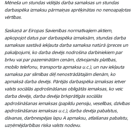
Mēneša un stundas vidējās darba samaksas un stundas
darbaspēka izmaksu pārmaiņas aprēķinātas no nenoapaļotas
vērtības.
Saskaņā ar Eiropas Savienības normatīvajiem aktiem,
apkopojot datus par darbaspēka izmaksām, stundas darba
samaksas sastāvā iekļauta darba samaksa natūrā (preces un
pakalpojumi, ko darba devējs nodrošina darbiniekiem par
brīvu vai par pazeminātām cenām, dzīvojamās platības,
mobilo telefonu, transporta apmaksa u.c.), un nav iekļauta
samaksa par slimības dēļ nenostrādātajām dienām, ko
apmaksā darba devējs. Pārējās darbaspēka izmaksas ietver
valsts sociālās apdrošināšanas obligātās iemaksas, ko veic
darba devējs, darba devēja brīvprātīgās sociālās
apdrošināšanas iemaksas (papildu pensiju, veselības, dzīvības
apdrošināšanas iemaksas u.c.), darba devēja pabalstus,
dāvanas, darbnespējas lapu A apmaksu, atlaišanas pabalstu,
uzņēmējdarbības riska valsts nodevu.