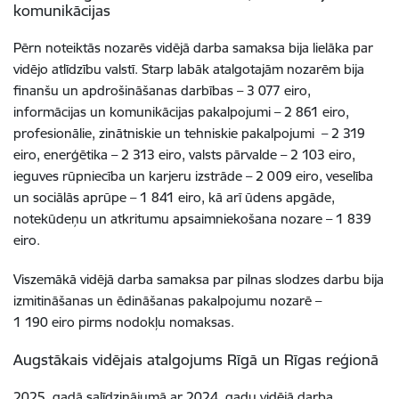
komunikācijas
Pērn noteiktās nozarēs vidējā darba samaksa bija lielāka par
vidējo atlīdzību valstī. Starp labāk atalgotajām nozarēm bija
finanšu un apdrošināšanas darbības – 3 077 eiro,
informācijas un komunikācijas pakalpojumi – 2 861 eiro,
profesionālie, zinātniskie un tehniskie pakalpojumi – 2 319
eiro, enerģētika – 2 313 eiro, valsts pārvalde – 2 103 eiro,
ieguves rūpniecība un karjeru izstrāde – 2 009 eiro, veselība
un sociālās aprūpe – 1 841 eiro, kā arī ūdens apgāde,
notekūdeņu un atkritumu apsaimniekošana nozare – 1 839
eiro.
Viszemākā vidējā darba samaksa par pilnas slodzes darbu bija
izmitināšanas un ēdināšanas pakalpojumu nozarē –
1 190 eiro pirms nodokļu nomaksas.
Augstākais vidējais atalgojums Rīgā un Rīgas reģionā
2025. gadā salīdzinājumā ar 2024. gadu vidējā darba