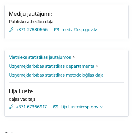
Mediju jautājumi:
Publisko attiecību daļa
+371 27880666
E-pasts:
media@csp.gov.lv
Vietnieks statistikas jautājumos
Uzņēmējdarbības statistikas departaments
Uzņēmējdarbības statistikas metodoloģijas daļa
Lija Luste
daļas vadītājs
+371 67366917
E-pasts:
Lija.Luste@csp.gov.lv