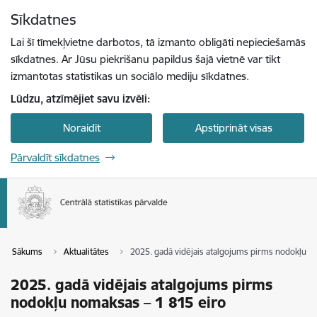
Pāriet uz lapas saturu
Sīkdatnes
Spied
lai meklētu
Enter
Lai šī tīmekļvietne darbotos, tā izmanto obligāti nepieciešamās
sīkdatnes. Ar Jūsu piekrišanu papildus šajā vietnē var tikt
izmantotas statistikas un sociālo mediju sīkdatnes.
Lūdzu, atzīmējiet savu izvēli:
Noraidīt
Apstiprināt visas
Pārvaldīt sīkdatnes
Sākums
Aktualitātes
2025. gadā vidējais atalgojums pirms nodokļu n
2025. gadā vidējais atalgojums pirms
nodokļu nomaksas – 1 815 eiro