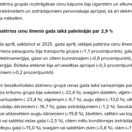
atēriņa grupās nozīmīgākais cenu kāpums bija cigaretēm un siltume
priekšmetiem un izstrādājumiem personiskajai aprūpei, kā arī elekt
ļa mēbelēm.
patēriņa cenu līmenis gada laikā palielinājās par 2,9 %
a aprīlī, salīdzinot ar 2025. gada aprīli, vidējais patēriņa cenu līm
īmeņa pieaugumu bija transporta grupai (+1,1 procentpunkts), galve
lektroenerģijai, gāzei un citiem kurināmajiem (+0,8 procentpunkti),
erģijai. Būtiska ietekme bija arī veselības aprūpei (+0,3 procentpu
miem (+0,2 procentpunkti).
un bezalkoholisko dzērienu grupā cenas gada laikā samazinājās pa
ņa kritumu grupā bija sviestam (−22,4 %), svaigām datelēm, vīģēm 
 kartupeļiem (−23,4 %), vājpienam (−9,7 %), augu eļļām (−13,0 %), olī
stublāju dārzeņiem (−16,7 %), gaļas izstrādājumiem (−1,2 %). Savukār
vai atdzesētiem augļu dārzeņiem (+19,8 %), žāvētām, sālītām vai kūp
 vai saldētai vistas gaļai (+2,5 %), citiem miltu konditorejas izstrādā
iellopu gaļai (+15,0 %), svaigām vai saldētām zivīm (+5,8 %), olām (+1