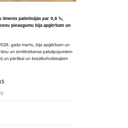
 līmenis palielinājās par 0,6 %,
 cenu pieaugumu bija
apģērbam un
r 2026. gada martu, bija apģērbam un
torānu un izmitināšanas pakalpojumiem
i) un pārtikai un bezalkoholiskajiem