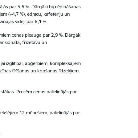
ājās par 5,6 %. Dārgāki bija ēdināšanas
em (+4,7 %), ēdnīcu, kafetēriju un
nājās vidēji par 8,1 %.
jumiem cenas pieauga par 2,9 %. Dārgāki
ansionātā, frizētavu un
ai izglītībai, apģērbiem, kompleksajiem
bas tīrīšanas un kopšanas līdzekļiem.
gstākas. Precēm cenas palielinājās par
riekšējiem 12 mēnešiem, palielinājās par
.