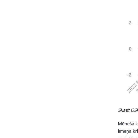
Skatīt O
Mēneša la
līmeņa kri