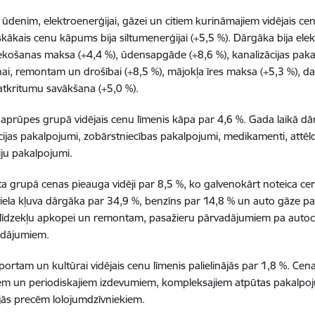
 ūdenim, elektroenerģijai, gāzei un citiem kurināmajiem vidējais cen
iskākais cenu kāpums bija siltumenerģijai (+5,5 %). Dārgāka bija ele
košanas maksa (+4,4 %), ūdensapgāde (+8,6 %), kanalizācijas paka
ai, remontam un drošībai (+8,5 %), mājokļa īres maksa (+5,3 %), da
 atkritumu savākšana (+5,0 %).
 aprūpes grupā vidējais cenu līmenis kāpa par 4,6 %. Gada laikā dā
ācijas pakalpojumi, zobārstniecības pakalpojumi, medikamenti, attē
iju pakalpojumi.
a grupā cenas pieauga vidēji par 8,5 %, ko galvenokārt noteica ce
iela kļuva dārgāka par 34,9 %, benzīns par 14,8 % un auto gāze p
līdzekļu apkopei un remontam,
pasažieru pārvadājumiem pa autoce
adājumiem.
sportam un kultūrai vidējais cenu līmenis palielinājās par 1,8 %. C
iem un periodiskajiem izdevumiem, kompleksajiem atpūtas pakalpoj
ās precēm lolojumdzīvniekiem.