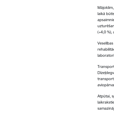
Mājoklim,
laikā būt
apsaimnie
uzturēšan
(+4,0 %),
Veselības
rehabilit
laborator
Transport
Dīzeļdegv
transport
aviopārv
Atpūtai, 
laikrakst
samazināj