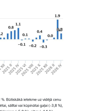
 %. Būtiskākā ietekme uz vidējā cenu
i, sālītai vai kūpinātai gaļai (−3,8 %),