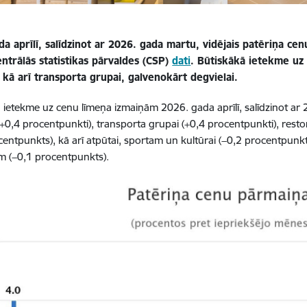
a aprīlī, salīdzinot ar 2026. gada martu, vidējais patēriņa cenu
entrālās statistikas pārvaldes (CSP)
dati
. Būtiskākā ietekme uz
 kā arī transporta grupai, galvenokārt degvielai.
 ietekme uz cenu līmeņa izmaiņām 2026. gada aprīlī, salīdzinot a
+0,4 procentpunkti), transporta grupai (+0,4 procentpunkti), res
centpunkts), kā arī atpūtai, sportam un kultūrai (−0,2 procentpunkt
m (−0,1 procentpunkts).