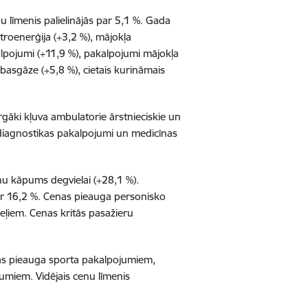
u līmenis palielinājās par 5,1 %. Gada
ktroenerģija (+3,2 %), mājokļa
lpojumi (+11,9 %), pakalpojumi mājokļa
basgāze (+5,8 %), cietais kurināmais
rgāki kļuva
ambulatorie ārstnieciskie un
ldiagnostikas pakalpojumi un medicīnas
nu kāpums degvielai (+28,1 %).
ar 16,2 %. Cenas pieauga personisko
ļiem. Cenas kritās pasažieru
enas pieauga sporta pakalpojumiem,
umiem. Vidējais cenu līmenis