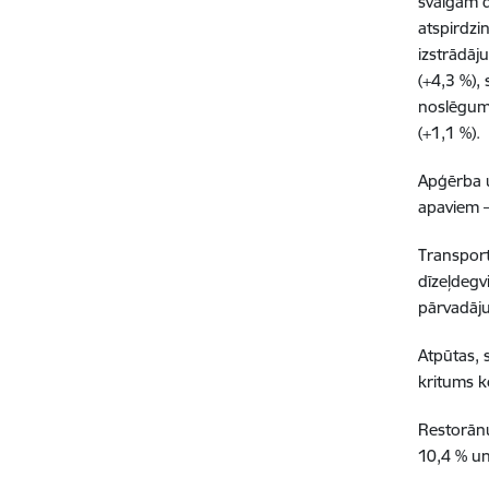
svaigām d
atspirdzi
izstrādāj
(+4,3 %),
noslēgumu
(+1,1 %).
Apģērba u
apaviem –
Transport
dīzeļdegv
pārvadāju
Atpūtas, 
kritums k
Restorānu
10,4 % un