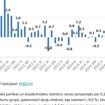
SP datubāzē:
PCI021m
ikā pārtikas un bezalkoholisko dzērienu cenas samazinājās par 0,2
tumu grupā, galvenokārt akciju ietekmē, bija sviestam (−9,0 %), žāvēta