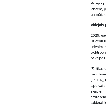
Pārējās p
ierīcēm, 
un mājok
Vidējais 
2026. gad
uz cenu l
ūdenim, e
elektroen
pakalpoju
Pārtikas 
cenu līme
(−5,1 %),
lapu vai 
svaigiem 
atdzesētai
saldētai l