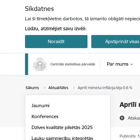
Pāriet uz lapas saturu
Sīkdatnes
Lai šī tīmekļvietne darbotos, tā izmanto obligāti nepiec
Lūdzu, atzīmējiet savu izvēli:
Noraidīt
Apstiprināt visas
Par mums
Sākums
Aktualitātes
Aprīlī mēneša inflācija bija 0,6 %
Aprīlī
Jaunumi
Konferences
Atska
Dzīves kvalitāte pilsētās 2025
Publicēts: 
Lauku saimniecību integrētās