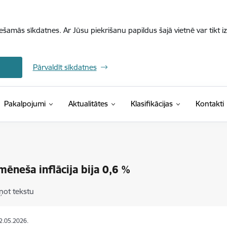
iešamās sīkdatnes. Ar Jūsu piekrišanu papildus šajā vietnē var tikt i
Pārvaldīt sīkdatnes
(Ārējā saite)
Pakalpojumi
Aktualitātes
Klasifikācijas
Kontakti
 mēneša inflācija bija 0,6 %
ņot tekstu
12.05.2026.