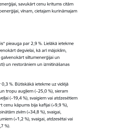
nerģijai, savukārt cenu kritums citām
roenerģijai, vīnam, cietajam kurināmajam
enis* pieauga par 2,9 %. Lielākā ietekme
nokārt degvielai, kā arī mājoklim,
 galvenokārt siltumenerģijai un
nkti) un restorāniem un izmitināšanas
r 0,3 %.
Būtiskākā ietekme uz vidējā
un tropu augļiem (−25,0 %), sieram
veļļai (−19,4 %), svaigiem vai atdzesētiem
t cenu kāpums bija kafijai (+9,9 %),
inātām zivīm (+34,8 %), svaigai,
jumiem (+1,2 %), svaigai, atdzesētai vai
,7 %).