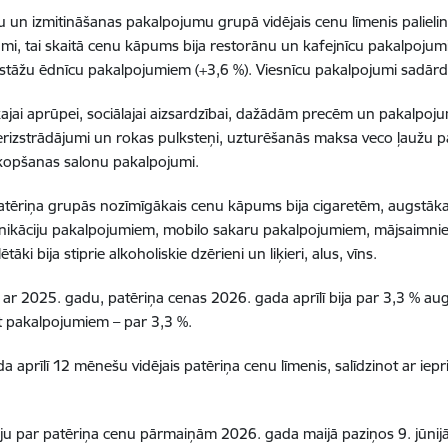
 un izmitināšanas pakalpojumu grupā vidējais cenu līmenis palielin
mi, tai skaitā cenu kāpums bija restorānu un kafejnīcu pakalpojumi
stāžu ēdnīcu pakalpojumiem (+3,6 %). Viesnīcu pakalpojumi sadārdzi
ajai aprūpei, sociālajai aizsardzībai, dažādām precēm un pakalpo
lierizstrādājumi un rokas pulksteņi, uzturēšanās maksa veco ļaužu p
kopšanas salonu pakalpojumi.
atēriņa grupās nozīmīgākais cenu kāpums bija cigaretēm, augstākaj
ikāciju pakalpojumiem, mobilo sakaru pakalpojumiem, mājsaimniecī
ētāki bija stiprie alkoholiskie dzērieni un liķieri, alus, vīns.
t ar 2025. gadu, patēriņa cenas 2026. gada aprīlī bija par 3,3 % au
t pakalpojumiem – par 3,3 %.
a aprīlī 12 mēnešu vidējais patēriņa cenu līmenis, salīdzinot ar iep
ju par patēriņa cenu pārmaiņām 2026. gada maijā paziņos 9. jūnijā