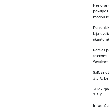
Restorānu
pakalpoju
mācību ie
Personisk
bija juve
skaistum
Pārējās p
telekomun
Savukārt l
Salīdzino
3,5 %, be
2026. gad
3,5 %.
Informāci