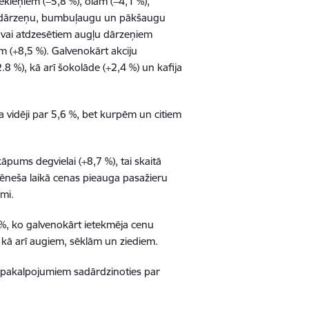
kleņiem (−5,8 %), olām (−4,1 %),
arī dārzeņu, bumbuļaugu un pākšaugu
m vai atdzesētiem augļu dārzeņiem
em (+8,5 %). Galvenokārt akciju
8 %), kā arī šokolāde (+2,4 %) un kafija
vidēji par 5,6 %, bet kurpēm un citiem
pums degvielai (+8,7 %), tai skaitā
Mēneša laikā cenas pieauga pasažieru
mi.
 %, ko galvenokārt ietekmēja cenu
kā arī augiem, sēklām un ziediem.
 pakalpojumiem sadārdzinoties par