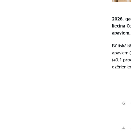
2026. gad
liecina C
apaviem,
Būtiskākā
apaviem (
(+0,1 pro
dzērienie