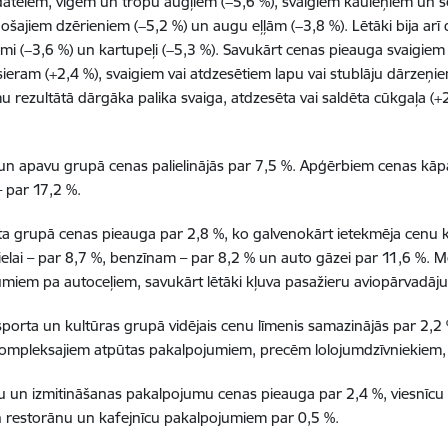
atelēm, vīģēm un tropu augļiem (−5,6 %), svaigiem kauleņiem un sē
nošajiem dzērieniem (−5,2 %) un augu eļļām (−3,8 %). Lētāki bija 
umi (−3,6 %) un kartupeļi (−5,3 %). Savukārt cenas pieauga svaigie
 sieram (+2,4 %), svaigiem vai atdzesētiem lapu vai stublāju dārzeņi
 rezultātā dārgāka palika svaiga, atdzesēta vai saldēta cūkgaļa (+2.
n apavu grupā cenas palielinājās par 7,5 %. Apģērbiem cenas kāpa 
 par 17,2 %.
a grupā cenas pieauga par 2,8 %, ko galvenokārt ietekmēja cenu kā
ielai – par 8,7 %, benzīnam – par 8,2 % un auto gāzei par 11,6 %. 
miem pa autoceļiem, savukārt lētāki kļuva pasažieru aviopārvadāju
sporta un kultūras grupā vidējais cenu līmenis samazinājās par 2,2
ompleksajiem atpūtas pakalpojumiem, precēm lolojumdzīvniekiem, 
 un izmitināšanas pakalpojumu cenas pieauga par 2,4 %, viesnīcu
 restorānu un kafejnīcu pakalpojumiem par 0,5 %.