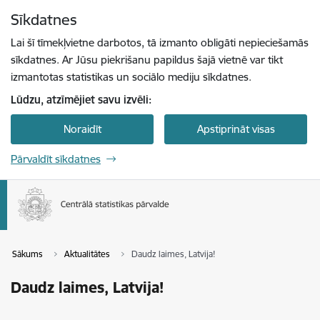
Pāriet uz lapas saturu
Sīkdatnes
Spied
lai meklētu
Enter
Lai šī tīmekļvietne darbotos, tā izmanto obligāti nepieciešamās
sīkdatnes. Ar Jūsu piekrišanu papildus šajā vietnē var tikt
izmantotas statistikas un sociālo mediju sīkdatnes.
Lūdzu, atzīmējiet savu izvēli:
Noraidīt
Apstiprināt visas
Pārvaldīt sīkdatnes
Sākums
Aktualitātes
Daudz laimes, Latvija!
Daudz laimes, Latvija!