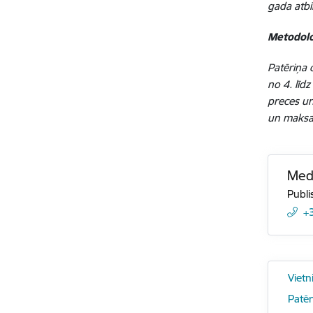
gada atbi
Metodolo
Patēriņa 
no 4. līd
preces un
un maksas
Medi
Publi
+
Vietn
Patēr