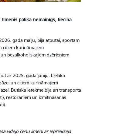
 līmenis palika nemainīgs, liecina
2026. gada maiju, bija atpūtai, sportam
un citiem kurināmajiem
i un bezalkoholiskajiem dzērieniem
not ar 2025. gada jūniju. Lielākā
 gāzei un citiem kurināmajiem
āzei. Būtiska ietekme bija arī
transporta
ti), restorāniem un izmitināšanas
i).
a vidējo cenu līmeni ar iepriekšējā