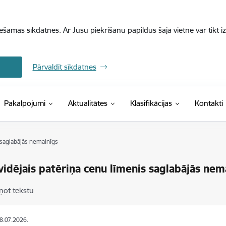
iešamās sīkdatnes. Ar Jūsu piekrišanu papildus šajā vietnē var tikt i
Pārvaldīt sīkdatnes
(Ārējā saite)
Pakalpojumi
Aktualitātes
Klasifikācijas
Kontakti
s saglabājās nemainīgs
 vidējais patēriņa cenu līmenis saglabājās nem
ņot tekstu
08.07.2026.