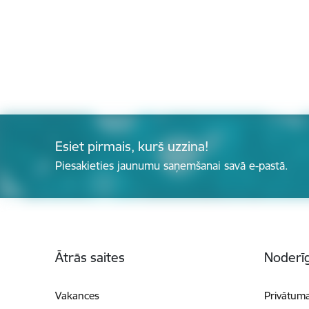
Esiet pirmais, kurš uzzina!
Piesakieties jaunumu saņemšanai savā e-pastā.
Kājene
Ātrās saites
Noderīg
Vakances
Privātuma