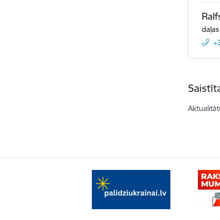
Ralf
daļas
+
Saistī
Aktualitāt