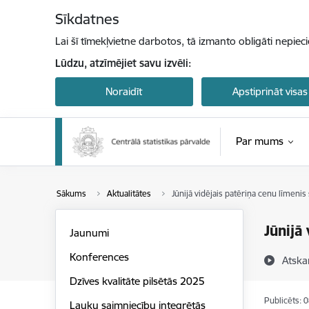
Pāriet uz lapas saturu
Sīkdatnes
Lai šī tīmekļvietne darbotos, tā izmanto obligāti nepiec
Lūdzu, atzīmējiet savu izvēli:
Noraidīt
Apstiprināt visas
Par mums
Sākums
Aktualitātes
Jūnijā vidējais patēriņa cenu līmeni
Jūnijā
Jaunumi
Konferences
Atska
Dzīves kvalitāte pilsētās 2025
Publicēts: 
Lauku saimniecību integrētās