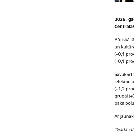
2026. gad
Centrālās
Būtiskākā
un kultūr
(+0,1 pro
(−0,1 pro
Savukārt 
ietekme u
(+1,2 pro
grupai (+
pakalpoju
Ar jaunāka
*Gada inf