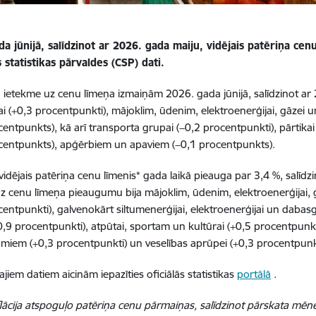
a jūnijā, salīdzinot ar 2026. gada maiju, vidējais patēriņa cenu
 statistikas pārvaldes (CSP) dati.
 ietekme uz cenu līmeņa izmaiņām 2026. gada jūnijā, salīdzinot ar 
ai (+0,3 procentpunkti),
mājoklim, ūdenim, elektroenerģijai, gāzei 
centpunkts), kā arī transporta grupai (−0,2 procentpunkti), pārtika
centpunkts), apģērbiem un apaviem (−0,1 procentpunkts).
vidējais patēriņa cenu līmenis* gada laikā pieauga par 3,4 %, salīdzi
z cenu līmeņa pieaugumu bija
mājoklim, ūdenim, elektroenerģijai,
centpunkti), galvenokārt siltumenerģijai, elektroenerģijai un dabasg
0,9 procentpunkti), atpūtai, sportam un kultūrai (+0,5 procentpunk
miem (+0,3 procentpunkti) un veselības aprūpei (+0,3 procentpunkt
jiem datiem aicinām iepazīties oficiālās statistikas
portālā
.
lācija atspoguļo patēriņa cenu pārmaiņas, salīdzinot pārskata mēneš