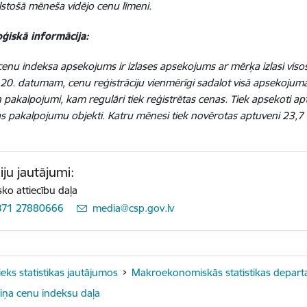
lstošā mēneša vidējo cenu līmeni.
ģiskā informācija:
cenu indeksa apsekojums ir izlases apsekojums ar mērķa izlasi visos
z 20. datumam, cenu reģistrāciju vienmērīgi sadalot visā apsekojuma
 pakalpojumi, kam regulāri tiek reģistrētas cenas. Tiek apsekoti ap
 pakalpojumu objekti. Katru mēnesi tiek novērotas aptuveni 23,7 
ju jautājumi:
sko attiecību daļa
371 27880666
E-pasts:
media@csp.gov.lv
ieks statistikas jautājumos
Makroekonomiskās statistikas depar
iņa cenu indeksu daļa