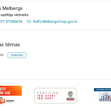
s Melbergs
 vadītāja vietnieks
371 67366616
E-pasts:
Ralfs.Melbergs@csp.gov.lv
tas tēmas
es:
Statistika