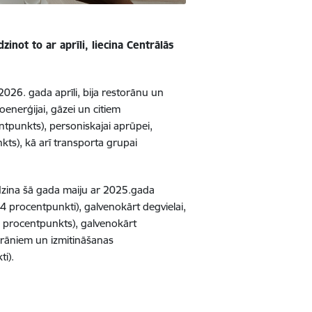
zinot to ar aprīli, liecina Centrālās
026. gada aprīli, bija restorānu un
enerģijai, gāzei un citiem
ntpunkts), personiskajai aprūpei,
ts), kā arī transporta grupai
līdzina šā gada maiju ar 2025.gada
4 procentpunkti), galvenokārt degvielai,
,0 procentpunkts), galvenokārt
torāniem un izmitināšanas
i).