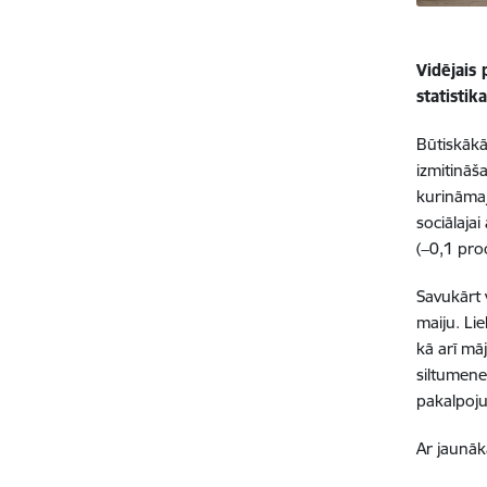
Vidējais 
statistik
Būtiskākā
izmitināš
kurināmaj
sociālaja
(−0,1 pro
Savukārt 
maiju. Li
kā arī mā
siltumene
pakalpoju
Ar jaunāk