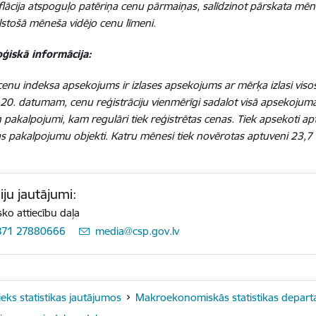
flācija atspoguļo patēriņa cenu pārmaiņas, salīdzinot pārskata mēne
lstošā mēneša vidējo cenu līmeni.
ģiskā informācija:
cenu indeksa apsekojums ir izlases apsekojums ar mērķa izlasi visos
z 20. datumam, cenu reģistrāciju vienmērīgi sadalot visā apsekojuma
 pakalpojumi, kam regulāri tiek reģistrētas cenas. Tiek apsekoti ap
 pakalpojumu objekti. Katru mēnesi tiek novērotas aptuveni 23,7 
ju jautājumi:
sko attiecību daļa
371 27880666
E-pasts:
media@csp.gov.lv
ieks statistikas jautājumos
Makroekonomiskās statistikas depar