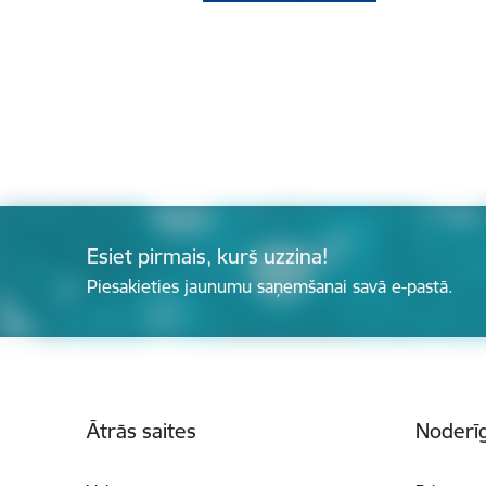
Esiet pirmais, kurš uzzina!
Piesakieties jaunumu saņemšanai savā e-pastā.
Kājene
Ātrās saites
Noderīg