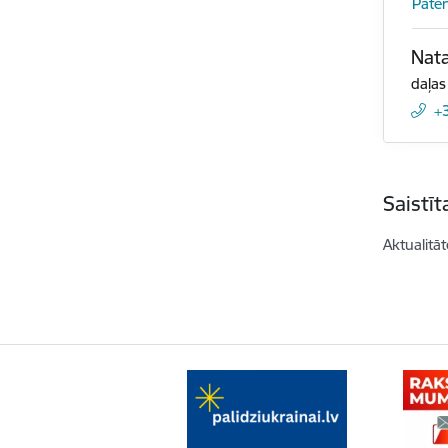
Patēr
Nata
daļas
+
Saistī
Aktualitāt