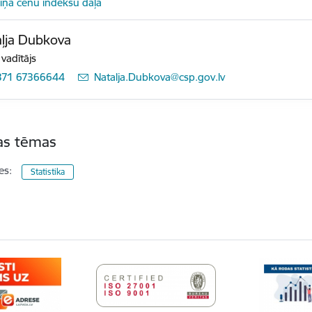
iņa cenu indeksu daļa
ļja Dubkova
 vadītājs
371 67366644
E-pasts:
Natalja.Dubkova@csp.gov.lv
tas tēmas
es:
Statistika