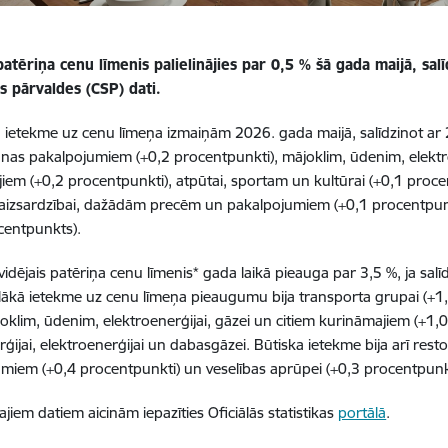
patēriņa cenu līmenis palielinājies par 0,5 % šā gada maijā, salīd
as pārvaldes (CSP) dati.
 ietekme uz cenu līmeņa izmaiņām 2026. gada maijā, salīdzinot ar 2
anas pakalpojumiem (+0,2 procentpunkti), mājoklim, ūdenim, elektro
iem (+0,2 procentpunkti), atpūtai, sportam un kultūrai (+0,1 proce
i aizsardzībai, dažādām precēm un pakalpojumiem (+0,1 procentpunk
centpunkts).
vidējais patēriņa cenu līmenis* gada laikā pieauga par 3,5 %, ja sa
elākā ietekme uz cenu līmeņa pieaugumu bija transporta grupai (+1,
joklim, ūdenim, elektroenerģijai, gāzei un citiem kurināmajiem (+1
rģijai, elektroenerģijai un dabasgāzei. Būtiska ietekme bija arī res
miem (+0,4 procentpunkti) un veselības aprūpei (+0,3 procentpunkt
ajiem datiem aicinām iepazīties Oficiālās statistikas
portālā
.