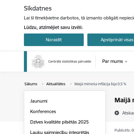
Pāriet uz lapas saturu
Sīkdatnes
Lai šī tīmekļvietne darbotos, tā izmanto obligāti nepiec
Lūdzu, atzīmējiet savu izvēli:
Noraidīt
Apstiprināt visas
Par mums
Sākums
Aktualitātes
Maijā mēneša inflācija bija 0,5 %
Maijā 
Jaunumi
Konferences
Atska
Dzīves kvalitāte pilsētās 2025
Publicēts: 
Lauku saimniecību integrētās