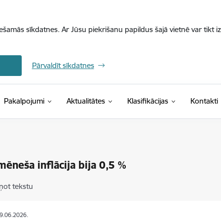
iešamās sīkdatnes. Ar Jūsu piekrišanu papildus šajā vietnē var tikt i
Pārvaldīt sīkdatnes
(Ārējā saite)
Pakalpojumi
Aktualitātes
Klasifikācijas
Kontakti
mēneša inflācija bija 0,5 %
ņot tekstu
09.06.2026.