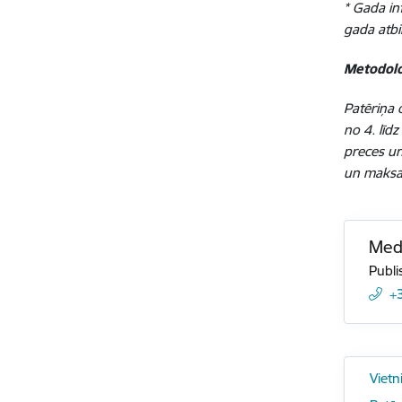
* Gada in
gada atbi
Metodolo
Patēriņa 
no 4. līd
preces un
un maksas
Medi
Publi
+
Vietn