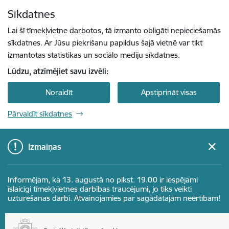
Pāriet uz lapas saturu
Sīkdatnes
Spied
lai meklētu
Enter
Lai šī tīmekļvietne darbotos, tā izmanto obligāti nepieciešamās
sīkdatnes. Ar Jūsu piekrišanu papildus šajā vietnē var tikt
izmantotas statistikas un sociālo mediju sīkdatnes.
Lūdzu, atzīmējiet savu izvēli:
Noraidīt
Apstiprināt visas
Pārvaldīt sīkdatnes
Izmaiņas
Informējam, ka 13. augustā no plkst. 19.00 ir iespējami
īslaicīgi tīmekļvietnes darbības traucējumi, jo tiks veikti
uzturēšanas darbi. Atvainojamies par sagādātajām neērtībām!