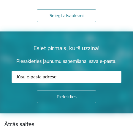
Sniegt atsauksmi
Esiet pirmais, kurš uzzina!
Piesakieties jaunumu saņemšanai savā e-pastā.
Kājene
Ātrās saites