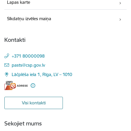
Lapas karte
Sīkdatņu izvēles maiņa
Kontakti
+371 80000098
E-pasts:
pasts@csp.gov.lv
Lāčplēša iela 1, Rīga, LV – 1010
Visi kontakti
Sekojiet mums