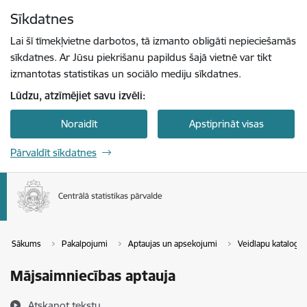
Pāriet uz lapas saturu
Sīkdatnes
Spied
lai meklētu
Enter
Lai šī tīmekļvietne darbotos, tā izmanto obligāti nepieciešamās
sīkdatnes. Ar Jūsu piekrišanu papildus šajā vietnē var tikt
izmantotas statistikas un sociālo mediju sīkdatnes.
Lūdzu, atzīmējiet savu izvēli:
Noraidīt
Apstiprināt visas
Pārvaldīt sīkdatnes
Sākums
Pakalpojumi
Aptaujas un apsekojumi
Veidlapu katalogs
Mājsaimniecības aptauja
Atskaņot tekstu