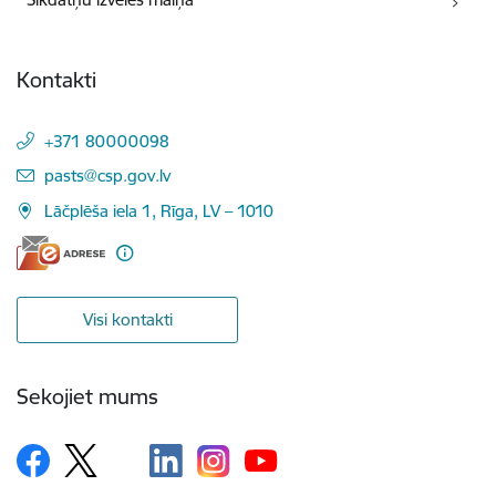
Kontakti
+371 80000098
E-pasts:
pasts@csp.gov.lv
Lāčplēša iela 1, Rīga, LV – 1010
Visi kontakti
Sekojiet mums