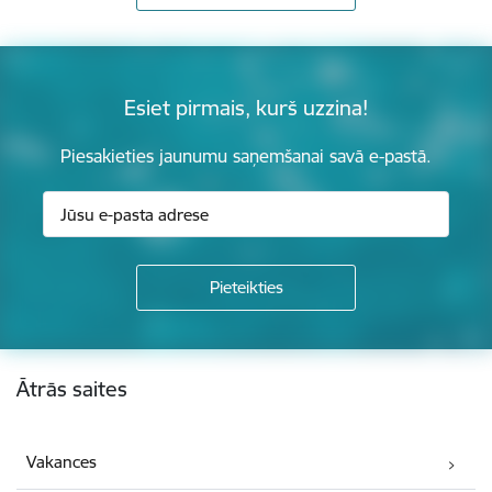
Esiet pirmais, kurš uzzina!
Piesakieties jaunumu saņemšanai savā e-pastā.
Kājene
Ātrās saites
Vakances