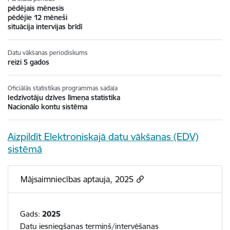
pēdējais mēnesis
pēdējie 12 mēneši
situācija intervijas brīdī
Datu vākšanas periodiskums
reizi 5 gados
Oficiālās statistikas programmas sadaļa
Iedzīvotāju dzīves līmeņa statistika
Nacionālo kontu sistēma
Aizpildīt Elektroniskajā datu vākšanas (EDV)
sistēmā
Mājsaimniecības aptauja, 2025
Gads:
2025
Datu iesniegšanas termiņš/intervēšanas