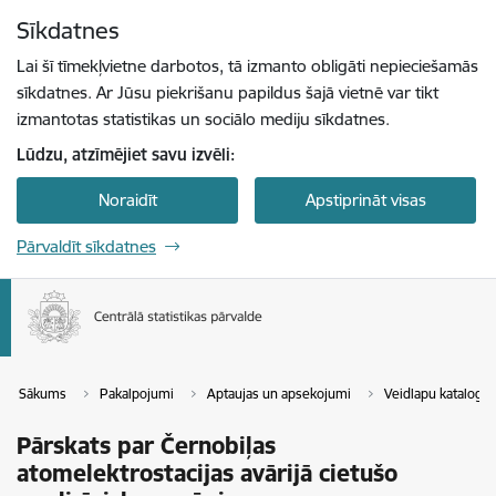
Pāriet uz lapas saturu
Sīkdatnes
Spied
lai meklētu
Enter
Lai šī tīmekļvietne darbotos, tā izmanto obligāti nepieciešamās
sīkdatnes. Ar Jūsu piekrišanu papildus šajā vietnē var tikt
izmantotas statistikas un sociālo mediju sīkdatnes.
Lūdzu, atzīmējiet savu izvēli:
Noraidīt
Apstiprināt visas
Pārvaldīt sīkdatnes
Sākums
Pakalpojumi
Aptaujas un apsekojumi
Veidlapu katalogs
Pārskats par Černobiļas
atomelektrostacijas avārijā cietušo