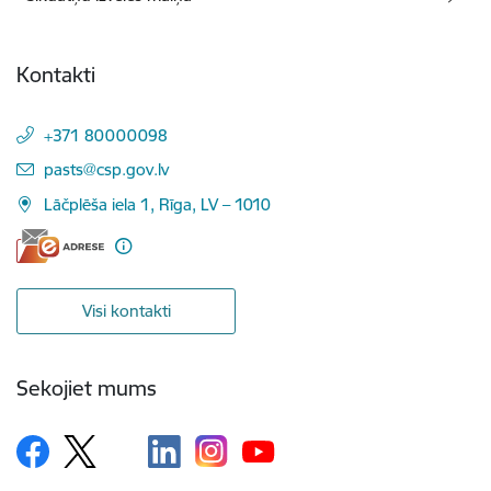
Kontakti
+371 80000098
E-pasts:
pasts@csp.gov.lv
Lāčplēša iela 1, Rīga, LV – 1010
Visi kontakti
Sekojiet mums