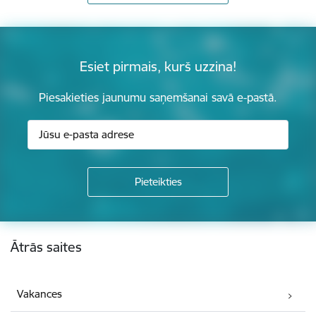
Esiet pirmais, kurš uzzina!
Piesakieties jaunumu saņemšanai savā e-pastā.
Kājene
Ātrās saites
Vakances