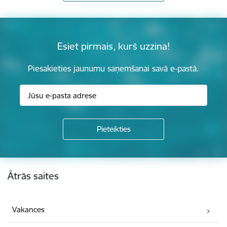
Esiet pirmais, kurš uzzina!
Piesakieties jaunumu saņemšanai savā e-pastā.
Kājene
Ātrās saites
Vakances