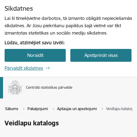
Pāriet uz lapas saturu
Sīkdatnes
Spied
lai meklētu
Enter
Lai šī tīmekļvietne darbotos, tā izmanto obligāti nepieciešamās
sīkdatnes. Ar Jūsu piekrišanu papildus šajā vietnē var tikt
izmantotas statistikas un sociālo mediju sīkdatnes.
Lūdzu, atzīmējiet savu izvēli:
Noraidīt
Apstiprināt visas
Pārvaldīt sīkdatnes
Sākums
Pakalpojumi
Aptaujas un apsekojumi
Veidlapu katalogs
Veidlapu katalogs