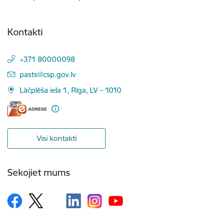
Kontakti
+371 80000098
E-pasts:
pasts@csp.gov.lv
Lāčplēša iela 1, Rīga, LV – 1010
Visi kontakti
Sekojiet mums