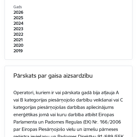
Gads
2026
2025
2024
2023
2022
2021
2020
2019
Pārskats par gaisa aizsardzību
Operatori, kuriem ir vai pārskata gadā bija atļauja A
vai B kategorijas piesārņojošo darbību veikšanai vai C
kategorijas piesārņojošas darbības apliecinājums
enerģētikas jomā vai kuru darbība atbilst Eiropas
Parlamenta un Padomes Regulas (EK) Nr. 166/2006
par Eiropas Piesārņojošo vielu un izmešu pārneses
reģistra ieviešanu un Padomes Direktīvu 91/689/EEK