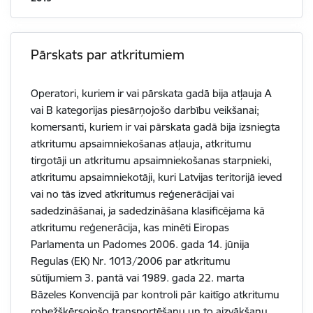
Pārskats par atkritumiem
Operatori, kuriem ir vai pārskata gadā bija atļauja A
vai B kategorijas piesārņojošo darbību veikšanai;
komersanti, kuriem ir vai pārskata gadā bija izsniegta
atkritumu apsaimniekošanas atļauja, atkritumu
tirgotāji un atkritumu apsaimniekošanas starpnieki,
atkritumu apsaimniekotāji, kuri Latvijas teritorijā ieved
vai no tās izved atkritumus reģenerācijai vai
sadedzināšanai, ja sadedzināšana klasificējama kā
atkritumu reģenerācija, kas minēti Eiropas
Parlamenta un Padomes 2006. gada 14. jūnija
Regulas (EK) Nr. 1013/2006 par atkritumu
sūtījumiem 3. pantā vai 1989. gada 22. marta
Bāzeles Konvencijā par kontroli pār kaitīgo atkritumu
robežšķērsojošo transportēšanu un to aizvākšanu.