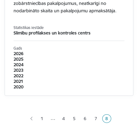
zobārstniecības pakalpojumus, neatkarīgi no
nodarbināto skaita un pakalpojumu apmaksātāja.
Statistikas iestāde
Slimību profilakses un kontroles centrs
Gads
2026
2025
2024
2023
2022
2021
2020
Lapošana
…
1
4
5
6
7
8
Lapa
Lapa
Lapa
Lapa
Pašreizējā lapa