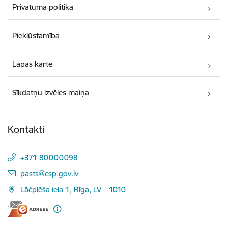
Privātuma politika
Piekļūstamība
Lapas karte
Sīkdatņu izvēles maiņa
Kontakti
+371 80000098
E-pasts:
pasts@csp.gov.lv
Lāčplēša iela 1, Rīga, LV – 1010