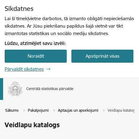
Pāriet uz lapas saturu
Sīkdatnes
Spied
lai meklētu
Enter
Lai šī tīmekļvietne darbotos, tā izmanto obligāti nepieciešamās
sīkdatnes. Ar Jūsu piekrišanu papildus šajā vietnē var tikt
izmantotas statistikas un sociālo mediju sīkdatnes.
Lūdzu, atzīmējiet savu izvēli:
Noraidīt
Apstiprināt visas
Pārvaldīt sīkdatnes
Sākums
Pakalpojumi
Aptaujas un apsekojumi
Veidlapu katalogs
Veidlapu katalogs