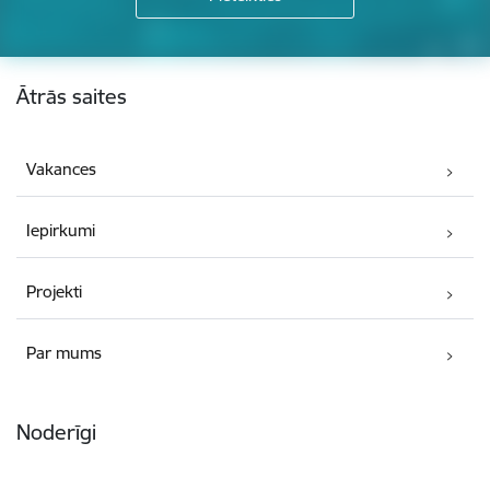
Kājene
Ātrās saites
Vakances
Iepirkumi
Projekti
Par mums
Noderīgi