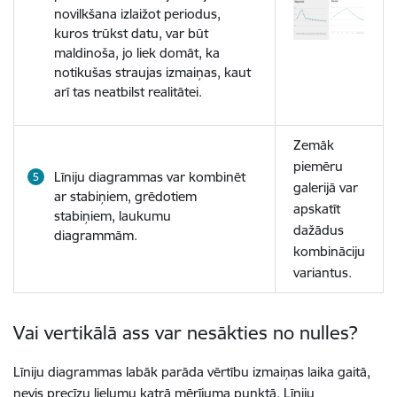
novilkšana izlaižot periodus,
kuros trūkst datu, var būt
maldinoša, jo liek domāt, ka
notikušas straujas izmaiņas, kaut
arī tas neatbilst realitātei.
Zemāk
piemēru
Līniju diagrammas var kombinēt
galerijā var
ar stabiņiem, grēdotiem
apskatīt
stabiņiem, laukumu
dažādus
diagrammām.
kombināciju
variantus.
Vai vertikālā ass var nesākties no nulles?
Līniju diagrammas labāk parāda vērtību izmaiņas laika gaitā,
nevis precīzu lielumu katrā mērījuma punktā. Līniju