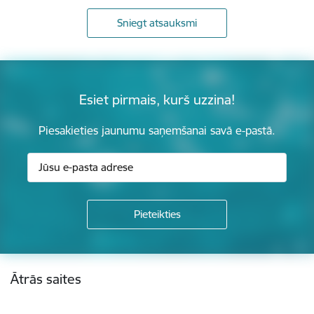
Sniegt atsauksmi
Esiet pirmais, kurš uzzina!
Piesakieties jaunumu saņemšanai savā e-pastā.
Kājene
Ātrās saites