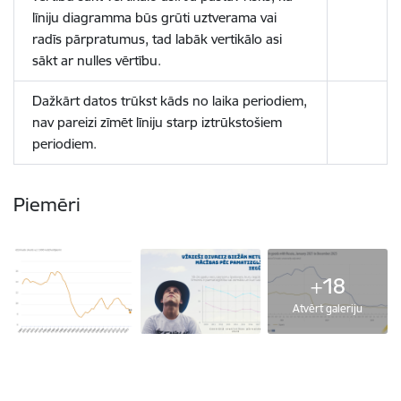
līniju diagramma būs grūti uztverama vai
radīs pārpratumus, tad labāk vertikālo asi
sākt ar nulles vērtību.
Dažkārt datos trūkst kāds no laika periodiem,
nav pareizi zīmēt līniju starp iztrūkstošiem
periodiem.
Piemēri
+18
Atvērt galeriju