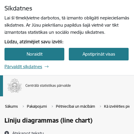
Pāriet uz lapas saturu
Sīkdatnes
Spied
lai meklētu
Enter
Lai šī tīmekļvietne darbotos, tā izmanto obligāti nepieciešamās
sīkdatnes. Ar Jūsu piekrišanu papildus šajā vietnē var tikt
izmantotas statistikas un sociālo mediju sīkdatnes.
Lūdzu, atzīmējiet savu izvēli:
Noraidīt
Apstiprināt visas
Pārvaldīt sīkdatnes
Sākums
Pakalpojumi
Pētniecībai un mācībām
Kā izvēlēties piem
Līniju diagrammas (line chart)
Atskaņot tekstu