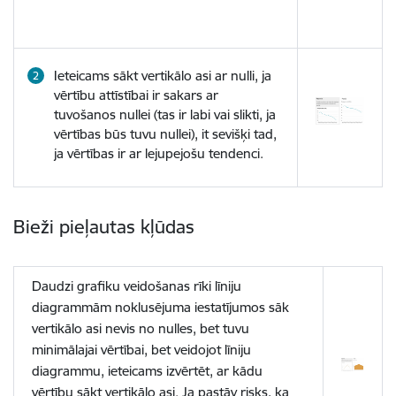
Ieteicams sākt vertikālo asi ar nulli, ja
vērtību attīstībai ir sakars ar
tuvošanos nullei (tas ir labi vai slikti, ja
vērtības būs tuvu nullei), it sevišķi tad,
ja vērtības ir ar lejupejošu tendenci.
Bieži pieļautas kļūdas
Daudzi grafiku veidošanas rīki līniju
diagrammām noklusējuma iestatījumos sāk
vertikālo asi nevis no nulles, bet tuvu
minimālajai vērtībai, bet veidojot līniju
diagrammu, ieteicams izvērtēt, ar kādu
vērtību sākt vertikālo asi. Ja pastāv risks, ka