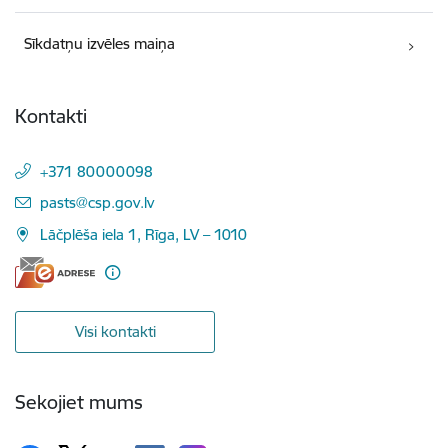
Sīkdatņu izvēles maiņa
Kontakti
+371 80000098
E-pasts:
pasts@csp.gov.lv
Lāčplēša iela 1, Rīga, LV – 1010
Visi kontakti
Sekojiet mums