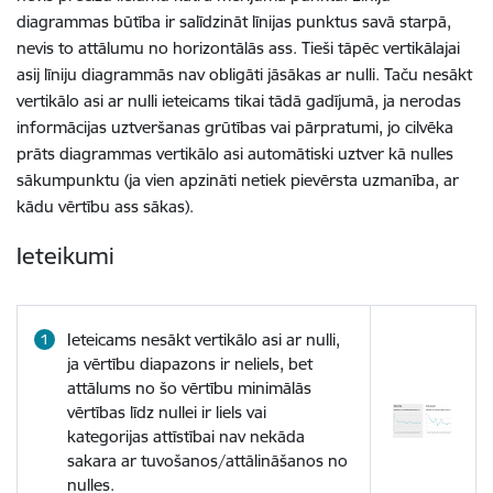
diagrammas būtība ir salīdzināt līnijas punktus savā starpā,
nevis to attālumu no horizontālās ass. Tieši tāpēc vertikālajai
asij līniju diagrammās nav obligāti jāsākas ar nulli. Taču nesākt
vertikālo asi ar nulli ieteicams tikai tādā gadījumā, ja nerodas
informācijas uztveršanas grūtības vai pārpratumi, jo cilvēka
prāts diagrammas vertikālo asi automātiski uztver kā nulles
sākumpunktu (ja vien apzināti netiek pievērsta uzmanība, ar
kādu vērtību ass sākas).
Ieteikumi
Ieteicams nesākt vertikālo asi ar nulli,
ja vērtību diapazons ir neliels, bet
attālums no šo vērtību minimālās
vērtības līdz nullei ir liels vai
kategorijas attīstībai nav nekāda
sakara ar tuvošanos/attālināšanos no
nulles.